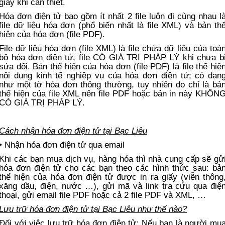
giấy khi cần thiết.
Hóa đơn điện tử bao gồm ít nhất 2 file luôn đi cùng nhau l
file dữ liệu hóa đơn (phổ biến nhất là file XML) và bản th
hiện của hóa đơn (file PDF).
File dữ liệu hóa đơn (file XML) là file chứa dữ liệu của toà
bộ hóa đơn điện tử, file CÓ GIÁ TRỊ PHÁP LÝ khi chưa b
sửa đổi. Bản thể hiện của hóa đơn (file PDF) là file thể hiệ
nội dung kinh tế nghiệp vụ của hóa đơn điện tử; có dạn
như một tờ hóa đơn thông thường, tuy nhiên do chỉ là bả
thể hiện của file XML nên file PDF hoặc bản in này KHÔN
CÓ GIÁ TRỊ PHÁP LÝ.
Cách nhận hóa đơn điện tử tại Bạc Liêu
• Nhận hóa đơn điện tử qua email
Khi các bạn mua dịch vụ, hàng hóa thì nhà cung cấp sẽ gử
hóa đơn điện tử cho các bạn theo các hình thức sau: bả
thể hiện của hóa đơn điện tử được in ra giấy (viễn thông
xăng dầu, điện, nước …), gửi mã và link tra cứu qua điệ
thoại, gửi email file PDF hoặc cả 2 file PDF và XML, …
Lưu trữ hóa đơn điện tử tại Bạc Liêu như thế nào?
Đối với việc lưu trữ hóa đơn điện tử: Nếu bạn là người mu