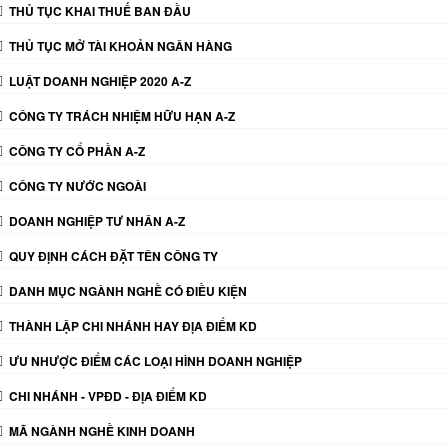
THỦ TỤC KHAI THUẾ BAN ĐẦU
THỦ TỤC MỞ TÀI KHOẢN NGÂN HÀNG
LUẬT DOANH NGHIỆP 2020 A-Z
CÔNG TY TRÁCH NHIỆM HỮU HẠN A-Z
CÔNG TY CỔ PHẦN A-Z
CÔNG TY NƯỚC NGOÀI
DOANH NGHIỆP TƯ NHÂN A-Z
QUY ĐỊNH CÁCH ĐẶT TÊN CÔNG TY
DANH MỤC NGÀNH NGHỀ CÓ ĐIỀU KIỆN
THÀNH LẬP CHI NHÁNH HAY ĐỊA ĐIỂM KD
ƯU NHƯỢC ĐIỂM CÁC LOẠI HÌNH DOANH NGHIỆP
CHI NHÁNH - VPĐD - ĐỊA ĐIỂM KD
MÃ NGÀNH NGHỀ KINH DOANH