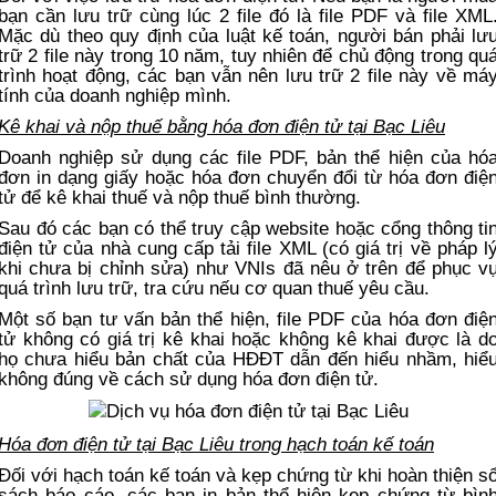
bạn cần lưu trữ cùng lúc 2 file đó là file PDF và file XML
Mặc dù theo quy định của luật kế toán, người bán phải lư
trữ 2 file này trong 10 năm, tuy nhiên để chủ động trong qu
trình hoạt động, các bạn vẫn nên lưu trữ 2 file này về má
tính của doanh nghiệp mình.
Kê khai và nộp thuế bằng hóa đơn điện tử tại Bạc Liêu
Doanh nghiệp sử dụng các file PDF, bản thể hiện của hó
đơn in dạng giấy hoặc hóa đơn chuyển đổi từ hóa đơn điệ
tử để kê khai thuế và nộp thuế bình thường.
Sau đó các bạn có thể truy cập website hoặc cổng thông ti
điện tử của nhà cung cấp tải file XML (có giá trị về pháp l
khi chưa bị chỉnh sửa) như VNIs đã nêu ở trên để phục v
quá trình lưu trữ, tra cứu nếu cơ quan thuế yêu cầu.
Một số bạn tư vấn bản thể hiện, file PDF của hóa đơn điệ
tử không có giá trị kê khai hoặc không kê khai được là d
họ chưa hiểu bản chất của HĐĐT dẫn đến hiểu nhầm, hiể
không đúng về cách sử dụng hóa đơn điện tử.
Hóa đơn điện tử tại Bạc Liêu trong hạch toán kế toán
Đối với hạch toán kế toán và kẹp chứng từ khi hoàn thiện s
sách báo cáo, các bạn in bản thể hiện kẹp chứng từ bìn