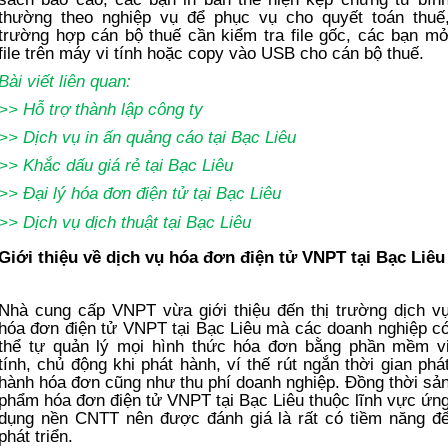
thường theo nghiệp vụ để phục vụ cho quyết toán thuế
trường hợp cán bộ thuế cần kiểm tra file gốc, các bạn m
file trên máy vi tính hoặc copy vào USB cho cán bộ thuế.
Bài viết liên quan:
>>
Hỗ trợ thành lập công ty
>>
Dịch vụ in ấn quảng cáo tại Bạc Liêu
>>
Khắc dấu giá rẻ
tại Bạc Liêu
>>
Đại lý hóa đơn điện tử
tại Bạc Liêu
>>
Dịch vụ dịch thuật tại Bạc Liêu
Giới thiệu về dịch vụ hóa đơn điện tử VNPT tại Bạc Liêu
Nhà cung cấp VNPT vừa giới thiệu đến thị trường dịch v
hóa đơn điện tử VNPT tại Bạc Liêu mà các doanh nghiệp c
thể tự quản lý mọi hình thức hóa đơn bằng phần mềm v
tính, chủ động khi phát hành, ví thế rút ngắn thời gian phá
hành hóa đơn cũng như thu phí doanh nghiệp. Đồng thời sả
phẩm hóa đơn điện tử VNPT tại Bạc Liêu thuộc lĩnh vực ứn
dụng nền CNTT nên được đánh giá là rất có tiềm năng đ
phát triển.