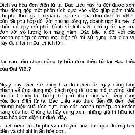
Dịch vụ hóa đơn điện tử tại Bạc Liêu này ra đời được xe
như đóng góp một phần tích cực vào việc giúp giảm thiể
chi phí, thời gian, ngoài ra dịch vụ hóa đơn điện tử VNP
còn rất phù hợp đối với những công ty, doanh nghiệp hay t
chức có quy mô phát hành về lĩnh vực chứng từ hay hó
đơn với số lượng lớn hàng năm. Đặc biệt là đối với cá
doanh nghiệp thương mại điện tử thì sử dụng loại dịch v
này đem lại nhiều lợi ích lớn.
Tại sao nên chọn công ty hóa đơn điện tử tại Bạc Liê
của Đại Việt?
Ngày nay, việc sử dụng hóa đơn điện tử ngày càng tăn
nhanh và ứng dụng một cách rộng rãi trong môi trường kin
doanh. Chúng ta không thể phủ nhận rằng việc ứng dụn
hóa đơn điện tử tại Bạc Liêu vào thực tiễn đã đem đế
những hiệu quả tích cực cho các doanh nghiệp lẫn khác
hàng của họ. Chúng ta hãy cùng xem những giá trị hữu íc
của hóa đơn điện tử dưới đây.
- Tiết kiệm về chi phí vận chuyển hóa đơn qua đường bư
điện và chi phí in ấn hóa đơn.