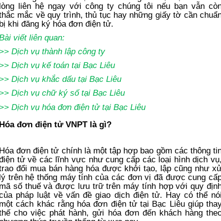
lòng liên hệ ngay với công ty chúng tôi nếu bạn vẫn cò
thắc mắc về quy trình, thủ tục hay những giấy tờ cần chuẩ
bị khi đăng ký hóa đơn điện tử.
Bài viết liên quan:
>>
Dịch vụ thành lập công ty
>>
Dịch vụ kế toán
tại Bạc Liêu
>>
Dịch vụ khắc dấu tại Bạc Liêu
>>
Dịch vụ chữ ký số tại Bạc Liêu
>>
Dịch vụ hóa đơn điện tử
tại Bạc Liêu
Hóa đơn điện tử VNPT là gì?
Hóa đơn điện tử chính là một tập hợp bao gồm các thông ti
điện tử về các lĩnh vực như cung cấp các loại hình dịch vụ
trao đổi mua bán hàng hóa được khởi tạo, lập cũng như x
lý trên hệ thống máy tính của các đơn vị đã được cung cấ
mã số thuế và được lưu trữ trên máy tính hợp với quy địn
của pháp luật về vấn đề giao dịch điện tử. Hay có thể nó
một cách khác rằng hóa đơn điện tử tại Bạc Liêu giúp tha
thế cho việc phát hành, gửi hóa đơn đến khách hàng the