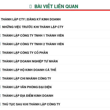
BÀI VIẾT LIÊN QUAN
THÀNH LẬP CTY | ĐĂNG KÝ KINH DOANH
NHỮNG VIỆC TRƯỚC KHI THÀNH LẬP CTY
THÀNH LẬP CÔNG TY TNHH 1 THÀNH VIÊN
THÀNH LẬP CÔNG TY TNHH 2 THÀNH VIÊN
THÀNH LẬP CÔNG TY CỔ PHẦN
THÀNH LẬP DOANH NGHIỆP TƯ NHÂN
THÀNH LẬP HỘ KINH DOANH CÁ THỂ
THÀNH LẬP CHI NHÁNH CÔNG TY
THÀNH LẬP VĂN PHÒNG ĐẠI DIỆN
THÀNH LẬP ĐỊA ĐIỂM KINH DOANH
THỦ TỤC SAU KHI THÀNH LẬP CÔNG TY