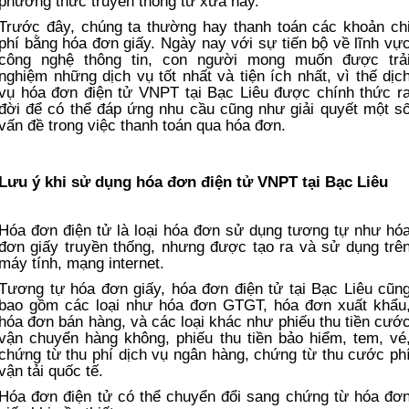
phương thức truyền thống từ xưa nay.
Trước đây, chúng ta thường hay thanh toán các khoản ch
phí bằng hóa đơn giấy. Ngày nay với sự tiến bộ về lĩnh vự
công nghệ thông tin, con người mong muốn được trả
nghiệm những dịch vụ tốt nhất và tiện ích nhất, vì thế dịc
vụ hóa đơn điện tử VNPT tại Bạc Liêu được chính thức r
đời để có thể đáp ứng nhu cầu cũng như giải quyết một s
vấn đề trong việc thanh toán qua hóa đơn.
Lưu ý khi sử dụng hóa đơn điện tử VNPT tại Bạc Liêu
Hóa đơn điện tử là loại hóa đơn sử dụng tương tự như hó
đơn giấy truyền thống, nhưng được tạo ra và sử dụng trê
máy tính, mạng internet.
Tương tự hóa đơn giấy, hóa đơn điện tử tại Bạc Liêu cũn
bao gồm các loại như hóa đơn GTGT, hóa đơn xuất khẩu
hóa đơn bán hàng, và các loại khác như phiếu thu tiền cướ
vận chuyển hàng không, phiếu thu tiền bảo hiểm, tem, vé
chứng từ thu phí dịch vụ ngân hàng, chứng từ thu cước ph
vận tải quốc tế.
Hóa đơn điện tử có thể chuyển đổi sang chứng từ hóa đơ