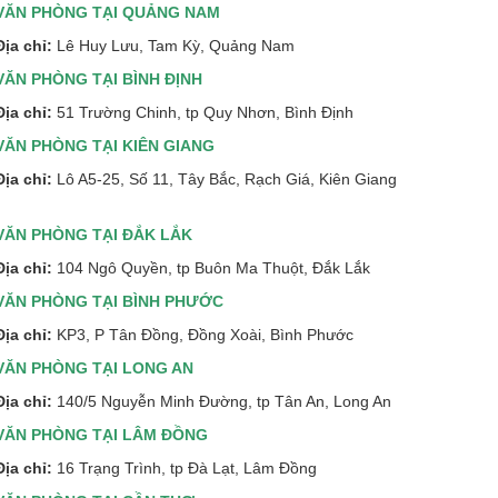
VĂN PHÒNG TẠI QUẢNG NAM
Địa chỉ:
Lê Huy Lưu, Tam Kỳ, Quảng Nam
VĂN PHÒNG TẠI BÌNH ĐỊNH
Địa chỉ:
51 Trường Chinh, tp Quy Nhơn, Bình Định
VĂN PHÒNG TẠI KIÊN GIANG
Địa chỉ:
Lô A5-25, Số 11, Tây Bắc, Rạch Giá, Kiên Giang
VĂN PHÒNG TẠI ĐẮK LẮK
Địa chỉ:
104 Ngô Quyền, tp Buôn Ma Thuột, Đắk Lắk
VĂN PHÒNG TẠI BÌNH PHƯỚC
Địa chỉ:
KP3, P Tân Đồng, Đồng Xoài, Bình Phước
VĂN PHÒNG TẠI LONG AN
Địa chỉ:
140/5 Nguyễn Minh Đường, tp Tân An, Long An
VĂN PHÒNG TẠI LÂM ĐỒNG
Địa chỉ:
16 Trạng Trình, tp Đà Lạt, Lâm Đồng