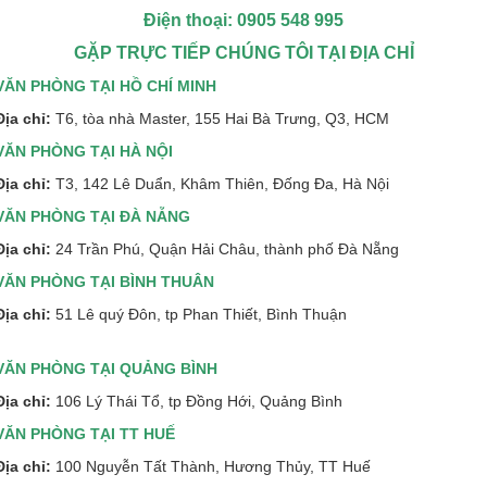
Điện thoại: 0905 548 995
GẶP TRỰC TIẾP CHÚNG TÔI TẠI ĐỊA CHỈ
VĂN PHÒNG TẠI HỒ CHÍ MINH
Địa chỉ:
T6, tòa nhà Master, 155 Hai Bà Trưng, Q3, HCM
VĂN PHÒNG TẠI HÀ NỘI
Địa chỉ:
T3, 142 Lê Duẩn, Khâm Thiên, Đống Đa, Hà Nội
VĂN PHÒNG TẠI ĐÀ NẴNG
Địa chỉ:
24 Trần Phú, Quận Hải Châu, thành phố Đà Nẵng
VĂN PHÒNG TẠI BÌNH THUÂN
Địa chỉ:
51 Lê quý Đôn, tp Phan Thiết, Bình Thuận
VĂN PHÒNG TẠI QUẢNG BÌNH
Địa chỉ:
106 Lý Thái Tổ, tp Đồng Hới, Quảng Bình
VĂN PHÒNG TẠI TT HUẾ
Địa chỉ:
100 Nguyễn Tất Thành, Hương Thủy, TT Huế