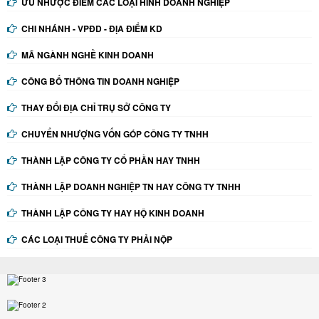
ƯU NHƯỢC ĐIỂM CÁC LOẠI HÌNH DOANH NGHIỆP
CHI NHÁNH - VPĐD - ĐỊA ĐIỂM KD
MÃ NGÀNH NGHỀ KINH DOANH
CÔNG BỐ THÔNG TIN DOANH NGHIỆP
THAY ĐỔI ĐỊA CHỈ TRỤ SỞ CÔNG TY
CHUYỂN NHƯỢNG VỐN GÓP CÔNG TY TNHH
THÀNH LẬP CÔNG TY CỔ PHẦN HAY TNHH
THÀNH LẬP DOANH NGHIỆP TN HAY CÔNG TY TNHH
THÀNH LẬP CÔNG TY HAY HỘ KINH DOANH
CÁC LOẠI THUẾ CÔNG TY PHẢI NỘP