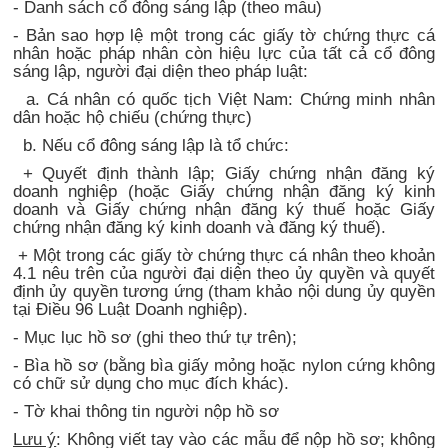
- Danh sách cổ đông sáng lập (theo mẫu)
- Bản sao hợp lệ một trong các giấy tờ chứng thực cá
nhân hoặc pháp nhân còn hiệu lực của tất cả cổ đông
sáng lập, người đại diện theo pháp luật:
a. Cá nhân có quốc tịch Việt Nam: Chứng minh nhân
dân hoặc hộ chiếu (chứng thực)
b. Nếu cổ đông sáng lập là tổ chức:
+ Quyết định thành lập; Giấy chứng nhận đăng ký
doanh nghiệp (hoặc Giấy chứng nhận đăng ký kinh
doanh và Giấy chứng nhận đăng ký thuế hoặc Giấy
chứng nhận đăng ký kinh doanh và đăng ký thuế).
+ Một trong các giấy tờ chứng thực cá nhân theo khoản
4.1 nêu trên của người đại diện theo ủy quyền và quyết
định ủy quyền tương ứng (tham khảo nội dung ủy quyền
tại Điều 96 Luật Doanh nghiệp).
- Mục lục hồ sơ (ghi theo thứ tự trên);
- Bìa hồ sơ (bằng bìa giấy mỏng hoặc nylon cứng không
có chữ sử dụng cho mục đích khác).
- Tờ khai thông tin người nộp hồ sơ
Lưu ý
: Không viết tay vào các mẫu để nộp hồ sơ; không