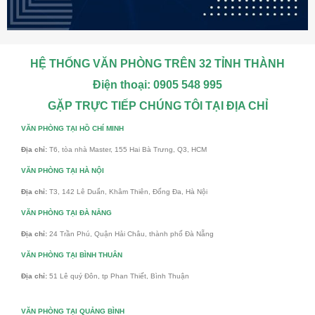
HỆ THỐNG VĂN PHÒNG TRÊN 32 TỈNH THÀNH
Điện thoại: 0905 548 995
GẶP TRỰC TIẾP CHÚNG TÔI TẠI ĐỊA CHỈ
VĂN PHÒNG TẠI HỒ CHÍ MINH
Địa chỉ:
T6, tòa nhà Master, 155 Hai Bà Trưng, Q3, HCM
VĂN PHÒNG TẠI HÀ NỘI
Địa chỉ:
T3, 142 Lê Duẩn, Khâm Thiên, Đống Đa, Hà Nội
VĂN PHÒNG TẠI ĐÀ NẴNG
Địa chỉ:
24 Trần Phú, Quận Hải Châu, thành phố Đà Nẵng
VĂN PHÒNG TẠI BÌNH THUÂN
Địa chỉ:
51 Lê quý Đôn, tp Phan Thiết, Bình Thuận
VĂN PHÒNG TẠI QUẢNG BÌNH