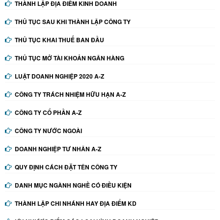
THÀNH LẬP ĐỊA ĐIỂM KINH DOANH
THỦ TỤC SAU KHI THÀNH LẬP CÔNG TY
THỦ TỤC KHAI THUẾ BAN ĐẦU
THỦ TỤC MỞ TÀI KHOẢN NGÂN HÀNG
LUẬT DOANH NGHIỆP 2020 A-Z
CÔNG TY TRÁCH NHIỆM HỮU HẠN A-Z
CÔNG TY CỔ PHẦN A-Z
CÔNG TY NƯỚC NGOÀI
DOANH NGHIỆP TƯ NHÂN A-Z
QUY ĐỊNH CÁCH ĐẶT TÊN CÔNG TY
DANH MỤC NGÀNH NGHỀ CÓ ĐIỀU KIỆN
THÀNH LẬP CHI NHÁNH HAY ĐỊA ĐIỂM KD