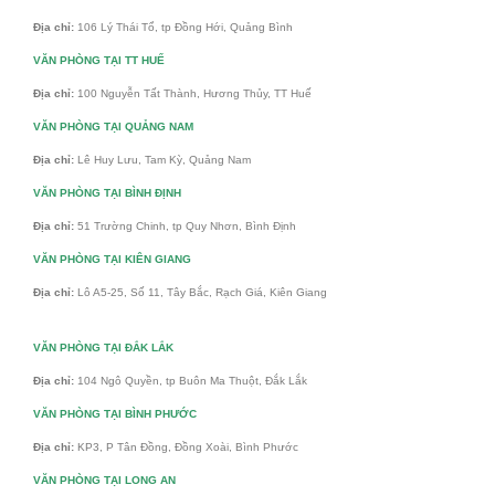
Địa chỉ:
106 Lý Thái Tổ, tp Đồng Hới, Quảng Bình
VĂN PHÒNG TẠI TT HUẾ
Địa chỉ:
100 Nguyễn Tất Thành, Hương Thủy, TT Huế
VĂN PHÒNG TẠI QUẢNG NAM
Địa chỉ:
Lê Huy Lưu, Tam Kỳ, Quảng Nam
VĂN PHÒNG TẠI BÌNH ĐỊNH
Địa chỉ:
51 Trường Chinh, tp Quy Nhơn, Bình Định
VĂN PHÒNG TẠI KIÊN GIANG
Địa chỉ:
Lô A5-25, Số 11, Tây Bắc, Rạch Giá, Kiên Giang
VĂN PHÒNG TẠI ĐẮK LẮK
Địa chỉ:
104 Ngô Quyền, tp Buôn Ma Thuột, Đắk Lắk
VĂN PHÒNG TẠI BÌNH PHƯỚC
Địa chỉ:
KP3, P Tân Đồng, Đồng Xoài, Bình Phước
VĂN PHÒNG TẠI LONG AN