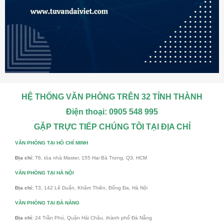
HỆ THỐNG VĂN PHÒNG TRÊN 32 TỈNH THÀNH
Điện thoại: 0905 548 995
GẶP TRỰC TIẾP CHÚNG TÔI TẠI ĐỊA CHỈ
VĂN PHÒNG TẠI HỒ CHÍ MINH
Địa chỉ:
T6, tòa nhà Master, 155 Hai Bà Trưng, Q3, HCM
VĂN PHÒNG TẠI HÀ NỘI
Địa chỉ:
T3, 142 Lê Duẩn, Khâm Thiên, Đống Đa, Hà Nội
VĂN PHÒNG TẠI ĐÀ NẴNG
Địa chỉ:
24 Trần Phú, Quận Hải Châu, thành phố Đà Nẵng