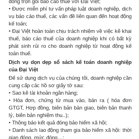
đồng trọn gói báo cáo thuế với Đại Việt;
• Được miễn phí tư vấn pháp luật doanh nghiệp, dịch
vụ báo cáo thuế, các vấn đề liên quan đến hoạt động
kế toán;
• Đại Việt hoàn toàn chịu trách nhiệm về việc kê khai
thuế, báo cáo thuế của doanh nghiệp khi có bất kỳ
phát sinh rủi ro cho doanh nghiệp từ hoạt động kế
toán thuế.
Dịch vụ dọn dẹp sổ sách kế toán doanh nghiệp
của Đại Việt
Để sử dụng dịch vụ của chúng tôi, doanh nghiệp cần
cung cấp các hồ sơ giấy tờ sau:
• Sao kê tài khoản ngân hàng;
• Hóa đơn, chứng từ mua vào, bán ra ( hóa đơn
GTGT, Hợp đồng, biên bản bàn giao, biên bản thanh
lý, biên bản nghiệm thu..);
• Thông báo kết quả đóng bảo hiểm xã hội;
• Danh sách lao động tham gia bảo hiểm xã hội: thời
gian đóng, mức đóng…;