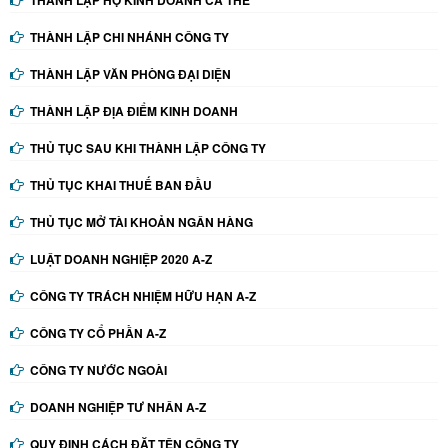
THÀNH LẬP CHI NHÁNH CÔNG TY
THÀNH LẬP VĂN PHÒNG ĐẠI DIỆN
THÀNH LẬP ĐỊA ĐIỂM KINH DOANH
THỦ TỤC SAU KHI THÀNH LẬP CÔNG TY
THỦ TỤC KHAI THUẾ BAN ĐẦU
THỦ TỤC MỞ TÀI KHOẢN NGÂN HÀNG
LUẬT DOANH NGHIỆP 2020 A-Z
CÔNG TY TRÁCH NHIỆM HỮU HẠN A-Z
CÔNG TY CỔ PHẦN A-Z
CÔNG TY NƯỚC NGOÀI
DOANH NGHIỆP TƯ NHÂN A-Z
QUY ĐỊNH CÁCH ĐẶT TÊN CÔNG TY