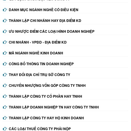
DANH MỤC NGÀNH NGHỀ CÓ ĐIỀU KIỆN
THÀNH LẬP CHI NHÁNH HAY ĐỊA ĐIỂM KD
ƯU NHƯỢC ĐIỂM CÁC LOẠI HÌNH DOANH NGHIỆP
CHI NHÁNH - VPĐD - ĐỊA ĐIỂM KD
MÃ NGÀNH NGHỀ KINH DOANH
CÔNG BỐ THÔNG TIN DOANH NGHIỆP
THAY ĐỔI ĐỊA CHỈ TRỤ SỞ CÔNG TY
CHUYỂN NHƯỢNG VỐN GÓP CÔNG TY TNHH
THÀNH LẬP CÔNG TY CỔ PHẦN HAY TNHH
THÀNH LẬP DOANH NGHIỆP TN HAY CÔNG TY TNHH
THÀNH LẬP CÔNG TY HAY HỘ KINH DOANH
CÁC LOẠI THUẾ CÔNG TY PHẢI NỘP