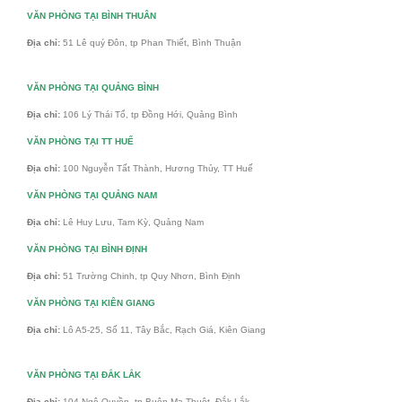
VĂN PHÒNG TẠI BÌNH THUÂN
Địa chỉ:
51 Lê quý Đôn, tp Phan Thiết, Bình Thuận
VĂN PHÒNG TẠI QUẢNG BÌNH
Địa chỉ:
106 Lý Thái Tổ, tp Đồng Hới, Quảng Bình
VĂN PHÒNG TẠI TT HUẾ
Địa chỉ:
100 Nguyễn Tất Thành, Hương Thủy, TT Huế
VĂN PHÒNG TẠI QUẢNG NAM
Địa chỉ:
Lê Huy Lưu, Tam Kỳ, Quảng Nam
VĂN PHÒNG TẠI BÌNH ĐỊNH
Địa chỉ:
51 Trường Chinh, tp Quy Nhơn, Bình Định
VĂN PHÒNG TẠI KIÊN GIANG
Địa chỉ:
Lô A5-25, Số 11, Tây Bắc, Rạch Giá, Kiên Giang
VĂN PHÒNG TẠI ĐẮK LẮK
Địa chỉ:
104 Ngô Quyền, tp Buôn Ma Thuột, Đắk Lắk