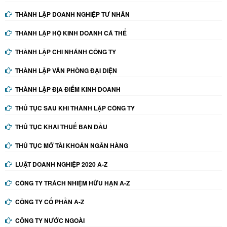
THÀNH LẬP DOANH NGHIỆP TƯ NHÂN
THÀNH LẬP HỘ KINH DOANH CÁ THỂ
THÀNH LẬP CHI NHÁNH CÔNG TY
THÀNH LẬP VĂN PHÒNG ĐẠI DIỆN
THÀNH LẬP ĐỊA ĐIỂM KINH DOANH
THỦ TỤC SAU KHI THÀNH LẬP CÔNG TY
THỦ TỤC KHAI THUẾ BAN ĐẦU
THỦ TỤC MỞ TÀI KHOẢN NGÂN HÀNG
LUẬT DOANH NGHIỆP 2020 A-Z
CÔNG TY TRÁCH NHIỆM HỮU HẠN A-Z
CÔNG TY CỔ PHẦN A-Z
CÔNG TY NƯỚC NGOÀI