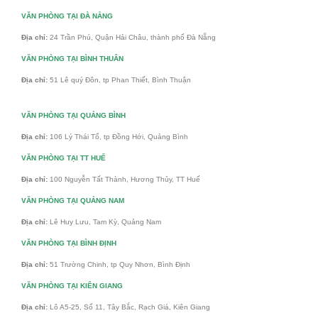
VĂN PHÒNG TẠI ĐÀ NẴNG
Địa chỉ:
24 Trần Phú, Quận Hải Châu, thành phố Đà Nẵng
VĂN PHÒNG TẠI BÌNH THUÂN
Địa chỉ:
51 Lê quý Đôn, tp Phan Thiết, Bình Thuận
VĂN PHÒNG TẠI QUẢNG BÌNH
Địa chỉ:
106 Lý Thái Tổ, tp Đồng Hới, Quảng Bình
VĂN PHÒNG TẠI TT HUẾ
Địa chỉ:
100 Nguyễn Tất Thành, Hương Thủy, TT Huế
VĂN PHÒNG TẠI QUẢNG NAM
Địa chỉ:
Lê Huy Lưu, Tam Kỳ, Quảng Nam
VĂN PHÒNG TẠI BÌNH ĐỊNH
Địa chỉ:
51 Trường Chinh, tp Quy Nhơn, Bình Định
VĂN PHÒNG TẠI KIÊN GIANG
Địa chỉ:
Lô A5-25, Số 11, Tây Bắc, Rạch Giá, Kiên Giang