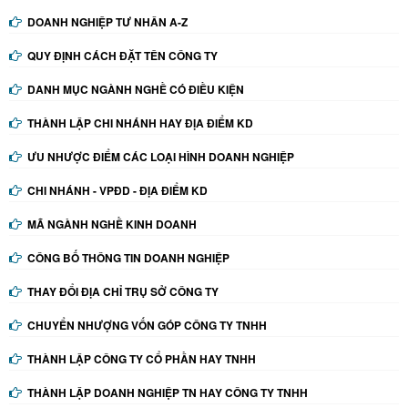
DOANH NGHIỆP TƯ NHÂN A-Z
QUY ĐỊNH CÁCH ĐẶT TÊN CÔNG TY
DANH MỤC NGÀNH NGHỀ CÓ ĐIỀU KIỆN
THÀNH LẬP CHI NHÁNH HAY ĐỊA ĐIỂM KD
ƯU NHƯỢC ĐIỂM CÁC LOẠI HÌNH DOANH NGHIỆP
CHI NHÁNH - VPĐD - ĐỊA ĐIỂM KD
MÃ NGÀNH NGHỀ KINH DOANH
CÔNG BỐ THÔNG TIN DOANH NGHIỆP
THAY ĐỔI ĐỊA CHỈ TRỤ SỞ CÔNG TY
CHUYỂN NHƯỢNG VỐN GÓP CÔNG TY TNHH
THÀNH LẬP CÔNG TY CỔ PHẦN HAY TNHH
THÀNH LẬP DOANH NGHIỆP TN HAY CÔNG TY TNHH