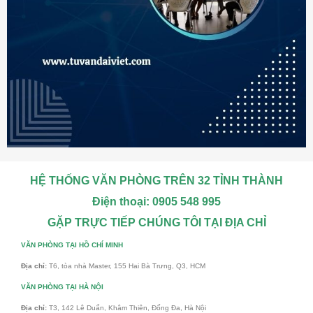
HỆ THỐNG VĂN PHÒNG TRÊN 32 TỈNH THÀNH
Điện thoại: 0905 548 995
GẶP TRỰC TIẾP CHÚNG TÔI TẠI ĐỊA CHỈ
VĂN PHÒNG TẠI HỒ CHÍ MINH
Địa chỉ:
T6, tòa nhà Master, 155 Hai Bà Trưng, Q3, HCM
VĂN PHÒNG TẠI HÀ NỘI
Địa chỉ:
T3, 142 Lê Duẩn, Khâm Thiên, Đống Đa, Hà Nội