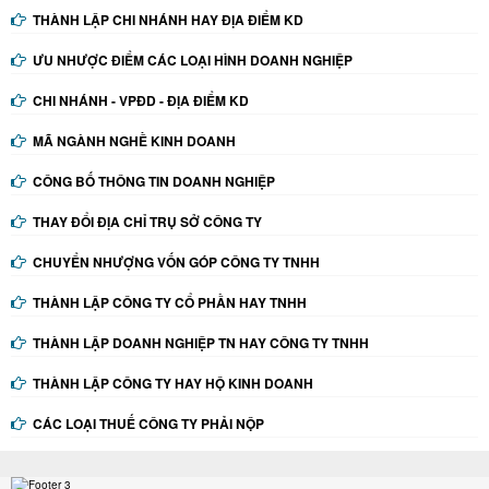
THÀNH LẬP CHI NHÁNH HAY ĐỊA ĐIỂM KD
ƯU NHƯỢC ĐIỂM CÁC LOẠI HÌNH DOANH NGHIỆP
CHI NHÁNH - VPĐD - ĐỊA ĐIỂM KD
MÃ NGÀNH NGHỀ KINH DOANH
CÔNG BỐ THÔNG TIN DOANH NGHIỆP
THAY ĐỔI ĐỊA CHỈ TRỤ SỞ CÔNG TY
CHUYỂN NHƯỢNG VỐN GÓP CÔNG TY TNHH
THÀNH LẬP CÔNG TY CỔ PHẦN HAY TNHH
THÀNH LẬP DOANH NGHIỆP TN HAY CÔNG TY TNHH
THÀNH LẬP CÔNG TY HAY HỘ KINH DOANH
CÁC LOẠI THUẾ CÔNG TY PHẢI NỘP