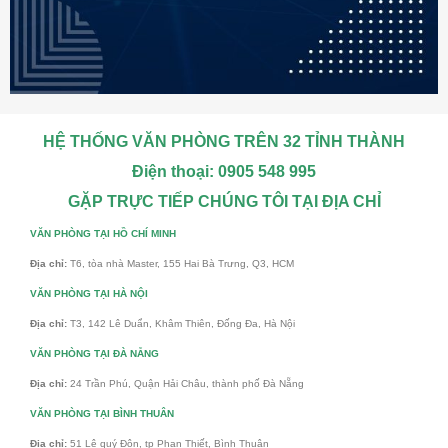
HỆ THỐNG VĂN PHÒNG TRÊN 32 TỈNH THÀNH
Điện thoại: 0905 548 995
GẶP TRỰC TIẾP CHÚNG TÔI TẠI ĐỊA CHỈ
VĂN PHÒNG TẠI HỒ CHÍ MINH
Địa chỉ:
T6, tòa nhà Master, 155 Hai Bà Trưng, Q3, HCM
VĂN PHÒNG TẠI HÀ NỘI
Địa chỉ:
T3, 142 Lê Duẩn, Khâm Thiên, Đống Đa, Hà Nội
VĂN PHÒNG TẠI ĐÀ NẴNG
Địa chỉ:
24 Trần Phú, Quận Hải Châu, thành phố Đà Nẵng
VĂN PHÒNG TẠI BÌNH THUÂN
Địa chỉ:
51 Lê quý Đôn, tp Phan Thiết, Bình Thuận