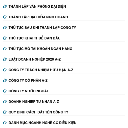
THÀNH LẬP VĂN PHÒNG ĐẠI DIỆN
THÀNH LẬP ĐỊA ĐIỂM KINH DOANH
THỦ TỤC SAU KHI THÀNH LẬP CÔNG TY
THỦ TỤC KHAI THUẾ BAN ĐẦU
THỦ TỤC MỞ TÀI KHOẢN NGÂN HÀNG
LUẬT DOANH NGHIỆP 2020 A-Z
CÔNG TY TRÁCH NHIỆM HỮU HẠN A-Z
CÔNG TY CỔ PHẦN A-Z
CÔNG TY NƯỚC NGOÀI
DOANH NGHIỆP TƯ NHÂN A-Z
QUY ĐỊNH CÁCH ĐẶT TÊN CÔNG TY
DANH MỤC NGÀNH NGHỀ CÓ ĐIỀU KIỆN