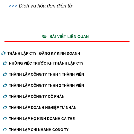
>>>
Dịch vụ hóa đơn điện tử
BÀI VIẾT LIÊN QUAN
THÀNH LẬP CTY | ĐĂNG KÝ KINH DOANH
NHỮNG VIỆC TRƯỚC KHI THÀNH LẬP CTY
THÀNH LẬP CÔNG TY TNHH 1 THÀNH VIÊN
THÀNH LẬP CÔNG TY TNHH 2 THÀNH VIÊN
THÀNH LẬP CÔNG TY CỔ PHẦN
THÀNH LẬP DOANH NGHIỆP TƯ NHÂN
THÀNH LẬP HỘ KINH DOANH CÁ THỂ
THÀNH LẬP CHI NHÁNH CÔNG TY