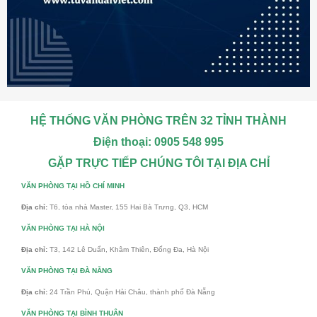
HỆ THỐNG VĂN PHÒNG TRÊN 32 TỈNH THÀNH
Điện thoại: 0905 548 995
GẶP TRỰC TIẾP CHÚNG TÔI TẠI ĐỊA CHỈ
VĂN PHÒNG TẠI HỒ CHÍ MINH
Địa chỉ:
T6, tòa nhà Master, 155 Hai Bà Trưng, Q3, HCM
VĂN PHÒNG TẠI HÀ NỘI
Địa chỉ:
T3, 142 Lê Duẩn, Khâm Thiên, Đống Đa, Hà Nội
VĂN PHÒNG TẠI ĐÀ NẴNG
Địa chỉ:
24 Trần Phú, Quận Hải Châu, thành phố Đà Nẵng
VĂN PHÒNG TẠI BÌNH THUÂN