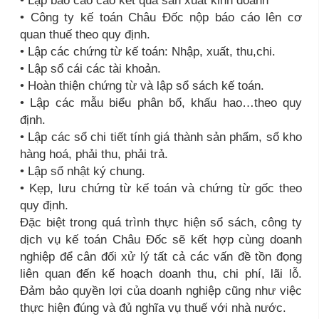
• Lập báo cáo cáo kết quả sản xuất kinh doanh
• Công ty kế toán Châu Đốc nộp báo cáo lên cơ
quan thuế theo quy định.
• Lập các chứng từ kế toán: Nhập, xuất, thu,chi.
• Lập sổ cái các tài khoản.
• Hoàn thiện chứng từ và lập sổ sách kế toán.
• Lập các mẫu biểu phân bổ, khấu hao…theo quy
định.
• Lập các sổ chi tiết tính giá thành sản phẩm, sổ kho
hàng hoá, phải thu, phải trả.
• Lập sổ nhật ký chung.
• Kẹp, lưu chứng từ kế toán và chứng từ gốc theo
quy định.
Đặc biệt trong quá trình thực hiện sổ sách, công ty
dịch vụ kế toán Châu Đốc sẽ kết hợp cùng doanh
nghiệp để cân đối xử lý tất cả các vấn đề tồn đọng
liên quan đến kế hoạch doanh thu, chi phí, lãi lỗ.
Đảm bảo quyền lợi của doanh nghiệp cũng như việc
thực hiện đúng và đủ nghĩa vụ thuế với nhà nước.