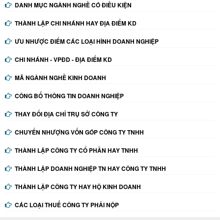
DANH MỤC NGÀNH NGHỀ CÓ ĐIỀU KIỆN
THÀNH LẬP CHI NHÁNH HAY ĐỊA ĐIỂM KD
ƯU NHƯỢC ĐIỂM CÁC LOẠI HÌNH DOANH NGHIỆP
CHI NHÁNH - VPĐD - ĐỊA ĐIỂM KD
MÃ NGÀNH NGHỀ KINH DOANH
CÔNG BỐ THÔNG TIN DOANH NGHIỆP
THAY ĐỔI ĐỊA CHỈ TRỤ SỞ CÔNG TY
CHUYỂN NHƯỢNG VỐN GÓP CÔNG TY TNHH
THÀNH LẬP CÔNG TY CỔ PHẦN HAY TNHH
THÀNH LẬP DOANH NGHIỆP TN HAY CÔNG TY TNHH
THÀNH LẬP CÔNG TY HAY HỘ KINH DOANH
CÁC LOẠI THUẾ CÔNG TY PHẢI NỘP