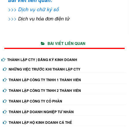
Bài viết liên quan:
>>>
Dịch vụ chữ ký số
>>>
Dịch vụ hóa đơn điện tử
BÀI VIẾT LIÊN QUAN
THÀNH LẬP CTY | ĐĂNG KÝ KINH DOANH
NHỮNG VIỆC TRƯỚC KHI THÀNH LẬP CTY
THÀNH LẬP CÔNG TY TNHH 1 THÀNH VIÊN
THÀNH LẬP CÔNG TY TNHH 2 THÀNH VIÊN
THÀNH LẬP CÔNG TY CỔ PHẦN
THÀNH LẬP DOANH NGHIỆP TƯ NHÂN
THÀNH LẬP HỘ KINH DOANH CÁ THỂ