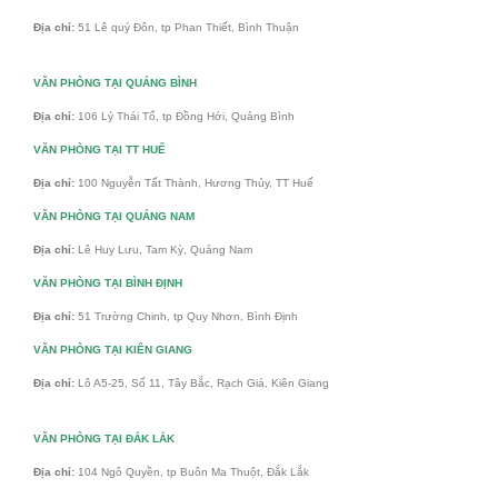
Địa chỉ:
51 Lê quý Đôn, tp Phan Thiết, Bình Thuận
VĂN PHÒNG TẠI QUẢNG BÌNH
Địa chỉ:
106 Lý Thái Tổ, tp Đồng Hới, Quảng Bình
VĂN PHÒNG TẠI TT HUẾ
Địa chỉ:
100 Nguyễn Tất Thành, Hương Thủy, TT Huế
VĂN PHÒNG TẠI QUẢNG NAM
Địa chỉ:
Lê Huy Lưu, Tam Kỳ, Quảng Nam
VĂN PHÒNG TẠI BÌNH ĐỊNH
Địa chỉ:
51 Trường Chinh, tp Quy Nhơn, Bình Định
VĂN PHÒNG TẠI KIÊN GIANG
Địa chỉ:
Lô A5-25, Số 11, Tây Bắc, Rạch Giá, Kiên Giang
VĂN PHÒNG TẠI ĐẮK LẮK
Địa chỉ:
104 Ngô Quyền, tp Buôn Ma Thuột, Đắk Lắk