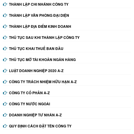
THÀNH LẬP CHI NHÁNH CÔNG TY
THÀNH LẬP VĂN PHÒNG ĐẠI DIỆN
THÀNH LẬP ĐỊA ĐIỂM KINH DOANH
THỦ TỤC SAU KHI THÀNH LẬP CÔNG TY
THỦ TỤC KHAI THUẾ BAN ĐẦU
THỦ TỤC MỞ TÀI KHOẢN NGÂN HÀNG
LUẬT DOANH NGHIỆP 2020 A-Z
CÔNG TY TRÁCH NHIỆM HỮU HẠN A-Z
CÔNG TY CỔ PHẦN A-Z
CÔNG TY NƯỚC NGOÀI
DOANH NGHIỆP TƯ NHÂN A-Z
QUY ĐỊNH CÁCH ĐẶT TÊN CÔNG TY