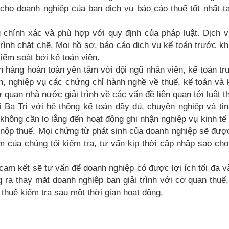
cho doanh nghiệp của bạn dịch vụ báo cáo thuế tốt nhất t
chính xác và phù hợp với quy định của pháp luật. Dịch v
trình chặt chẽ. Mọi hồ sơ, báo cáo dịch vụ kế toán trước kh
iểm soát bởi kế toán viên.
ch hàng hoàn toàn yên tâm với đội ngũ nhân viên, kế toán t
, nghiệp vụ các chứng chỉ hành nghề về thuế, kế toán và 
quan nhà nước giải trình về các vấn đề liên quan tới luật t
i Ba Tri với hệ thống kế toán đầy đủ, chuyên nghiệp và ti
không cần lo lắng đến hoạt động ghi nhận nghiệp vụ kinh tế
 nộp thuế. Mọi chứng từ phát sinh của doanh nghiệp sẽ đượ
m của chúng tôi kiểm tra, tư vấn kịp thời cập nhập sao ch
i cam kết sẽ tư vấn để doanh nghiệp có được lợi ích tối đa v
g ra thay mặt doanh nghiệp bạn giải trình với cơ quan thuế
thuế kiểm tra sau một thời gian hoạt động.