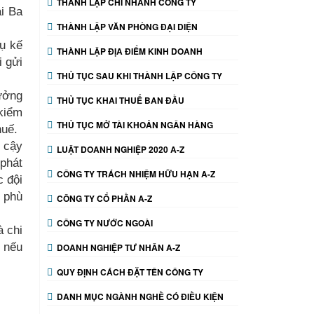
THÀNH LẬP CHI NHÁNH CÔNG TY
ại Ba
THÀNH LẬP VĂN PHÒNG ĐẠI DIỆN
ụ kế
THÀNH LẬP ĐỊA ĐIỂM KINH DOANH
i gửi
THỦ TỤC SAU KHI THÀNH LẬP CÔNG TY
rưởng
THỦ TỤC KHAI THUẾ BAN ĐẦU
kiểm
THỦ TỤC MỞ TÀI KHOẢN NGÂN HÀNG
huế.
n cậy
LUẬT DOANH NGHIỆP 2020 A-Z
 phát
CÔNG TY TRÁCH NHIỆM HỮU HẠN A-Z
c đội
o phù
CÔNG TY CỔ PHẦN A-Z
CÔNG TY NƯỚC NGOÀI
à chi
, nếu
DOANH NGHIỆP TƯ NHÂN A-Z
QUY ĐỊNH CÁCH ĐẶT TÊN CÔNG TY
DANH MỤC NGÀNH NGHỀ CÓ ĐIỀU KIỆN