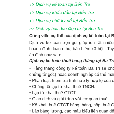
>>
Dịch vụ kế toán
tại Bến Tre
>>
Dịch vụ khắc dấu tại Bến Tre
>>
Dịch vụ chữ ký số tại Bến Tre
>>
Dịch vụ hóa đơn điện tử
tại Bến Tre
Công việc cụ thể của dịch vụ kế toán tại B
Dịch vụ kế toán trọn gói giúp ích rất nhiề
hoạch định doanh thu, bảo hiểm xã hội...Tuy 
ấn định như sau:
Dịch vụ kế toán thuế hàng tháng tại Ba Tr
• Hàng tháng công ty kế toán Ba Tri sẽ ch
chứng từ gốc) hoặc doanh nghiệp có thể man
• Phân loại, kiểm tra tính hợp lý hợp lệ của
• Chúng tôi lập tờ khai thuế TNCN.
• Lập tờ khai thuế GTGT.
• Giao dịch và giải trình với cơ quan thuế
• Kê khai thuế GTGT hàng tháng, nộp thuế 
• Lập bảng lương, các mẫu biểu liên quan đế