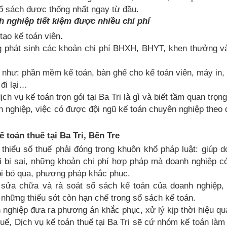
ổ sách được thống nhất ngay từ đầu.
nh nghiệp tiết kiệm được nhiều chi phí
tạo kế toán viên.
g phát sinh các khoản chi phí BHXH, BHYT, khen thưởng và
u như: phần mềm kế toán, bàn ghế cho kế toán viên, máy in
 đi lại…
ch vụ kế toán trọn gói tại Ba Tri là gì và biết tầm quan trọn
h nghiệp, việc có được đội ngũ kế toán chuyên nghiệp theo
ế toán thuế tại Ba Tri, Bến Tre
thiểu số thuế phải đóng trong khuôn khổ pháp luật: giúp 
 bị sai, những khoản chi phí hợp pháp mà doanh nghiệp có
bị bỏ qua, phương pháp khắc phục.
sửa chữa và rà soát sổ sách kế toán của doanh nghiệp, 
hững thiếu sót còn hạn chế trong sổ sách kế toán.
 nghiệp đưa ra phương án khắc phục, xử lý kịp thời hiệu qu
huế, Dịch vụ kế toán thuế tại Ba Tri sẽ cứ nhóm kế toán làm