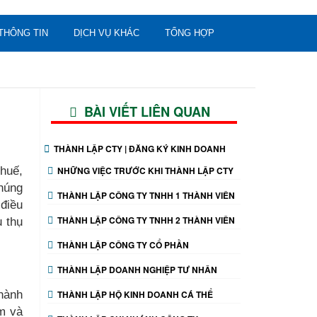
THÔNG TIN
DỊCH VỤ KHÁC
TỔNG HỢP
BÀI VIẾT LIÊN QUAN
THÀNH LẬP CTY | ĐĂNG KÝ KINH DOANH
thuế,
NHỮNG VIỆC TRƯỚC KHI THÀNH LẬP CTY
chúng
THÀNH LẬP CÔNG TY TNHH 1 THÀNH VIÊN
 điều
THÀNH LẬP CÔNG TY TNHH 2 THÀNH VIÊN
u thụ
THÀNH LẬP CÔNG TY CỔ PHẦN
THÀNH LẬP DOANH NGHIỆP TƯ NHÂN
 hành
THÀNH LẬP HỘ KINH DOANH CÁ THỂ
ệm và