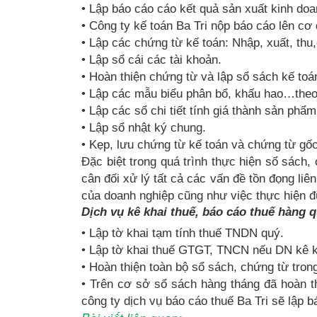
• Lập báo cáo cáo kết quả sản xuất kinh do
• Công ty kế toán Ba Tri nộp báo cáo lên cơ 
• Lập các chứng từ kế toán: Nhập, xuất, thu,
• Lập sổ cái các tài khoản.
• Hoàn thiện chứng từ và lập sổ sách kế toá
• Lập các mẫu biểu phân bổ, khấu hao…theo
• Lập các sổ chi tiết tính giá thành sản phẩm
• Lập sổ nhật ký chung.
• Kẹp, lưu chứng từ kế toán và chứng từ gốc
Đặc biệt trong quá trình thực hiện sổ sách,
cân đối xử lý tất cả các vấn đề tồn đọng liê
của doanh nghiệp cũng như việc thực hiện đ
Dịch vụ kê khai thuế, báo cáo thuế hàng q
• Lập tờ khai tạm tính thuế TNDN quý.
• Lập tờ khai thuế GTGT, TNCN nếu DN kê k
• Hoàn thiện toàn bộ sổ sách, chứng từ tron
• Trên cơ sở sổ sách hàng tháng đã hoàn t
công ty dịch vụ báo cáo thuế Ba Tri sẽ lập 