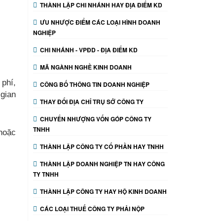
THÀNH LẬP CHI NHÁNH HAY ĐỊA ĐIỂM KD
ƯU NHƯỢC ĐIỂM CÁC LOẠI HÌNH DOANH
NGHIỆP
CHI NHÁNH - VPĐD - ĐỊA ĐIỂM KD
MÃ NGÀNH NGHỀ KINH DOANH
 phí,
CÔNG BỐ THÔNG TIN DOANH NGHIỆP
 gian
THAY ĐỔI ĐỊA CHỈ TRỤ SỞ CÔNG TY
CHUYỂN NHƯỢNG VỐN GÓP CÔNG TY
TNHH
 hoặc
THÀNH LẬP CÔNG TY CỔ PHẦN HAY TNHH
THÀNH LẬP DOANH NGHIỆP TN HAY CÔNG
TY TNHH
THÀNH LẬP CÔNG TY HAY HỘ KINH DOANH
CÁC LOẠI THUẾ CÔNG TY PHẢI NỘP