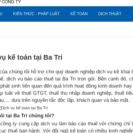
U
KIẾN THỨC - PHÁP LUẬT
KẾ TOÁN
DỊCH THUẬT
ụ kế toán tại Ba Tri
 của chúng tôi hỗ trợ cho quý doanh nghiệp dịch vụ kê khai 
uế, dịch vụ báo cáo thuế tại Ba Tri trọn gói. Bên cạnh đó, 
phát sinh liên quan đến quá trình hoạt động kinh doanh hay
p luật về thuế GTGT, thuế thu nhập doanh nghiệp, thuế tiê
u,… dựa trên nguyên tắc độc lập, khách quan và bảo mật.
i tại Ba Tri chúng tôi?
à công ty cung cấp dịch vụ làm báo cáo thuế với chứng chỉ
cục thuế ban hành. Với đội ngũ kế toán có nhiều kinh nghi