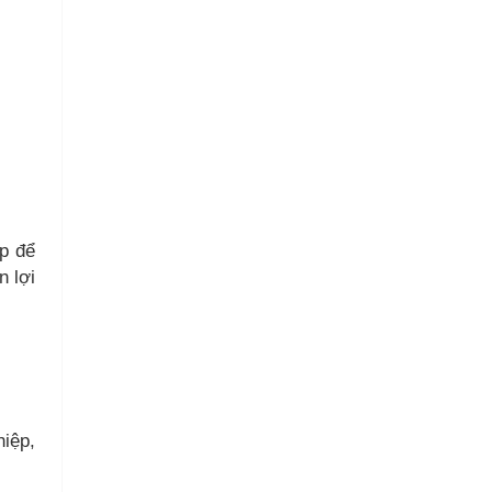
ệp để
n lợi
hiệp,