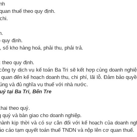
anh
quan thuế theo quy định.
chi.
n.
 quy định.
, sổ kho hàng hoá, phải thu, phải trả.
 theo quy định.
 công ty dịch vụ kế toán Ba Tri sẽ kết hợp cùng doanh nghi
n quan đến kế hoạch doanh thu, chi phí, lãi lỗ. Đảm bảo quyề
úng và đủ nghĩa vụ thuế với nhà nước.
uý tại Ba Tri, Bến Tre
hai theo quý.
g quý và bàn giao cho doanh nghiệp.
hành kịp thời và có sự cân đối với kế hoạch của doanh ng
báo cáo tạm quyết toán thuế TNDN và nộp lên cơ quan thuế.