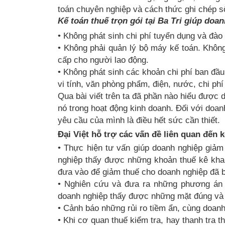
toán chuyên nghiệp và cách thức ghi chép s
Kế toán thuế trọn gói tại Ba Tri giúp doa
• Không phát sinh chi phí tuyển dụng và đào 
• Không phải quản lý bộ máy kế toán. Khôn
cấp cho người lao động.
• Không phát sinh các khoản chi phí ban đầ
vi tính, văn phòng phẩm, điện, nước, chi phí
Qua bài viết trên ta đã phần nào hiểu được dị
nó trong hoạt động kinh doanh. Đối với doan
yêu cầu của mình là điều hết sức cần thiết.
Đại Việt hỗ trợ các vấn đề liên quan đến k
• Thực hiện tư vấn giúp doanh nghiệp giảm 
nghiệp thấy được những khoản thuế kê khai
đưa vào để giảm thuế cho doanh nghiệp đã 
• Nghiên cứu và đưa ra những phương án 
doanh nghiệp thấy được những mặt đúng và n
• Cảnh báo những rủi ro tiềm ẩn, cùng doanh
• Khi cơ quan thuế kiểm tra, hay thanh tra t