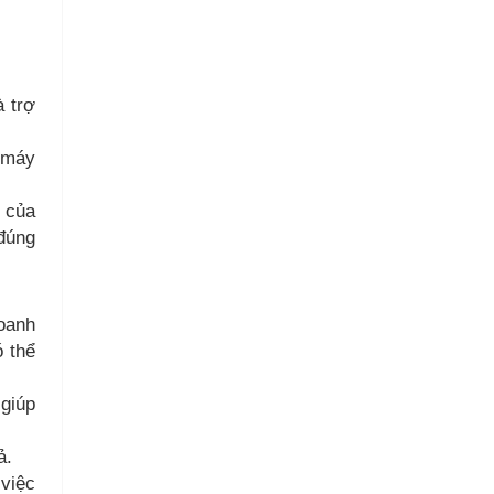
 trợ
, máy
g của
 đúng
doanh
 thể
giúp
ả.
 việc