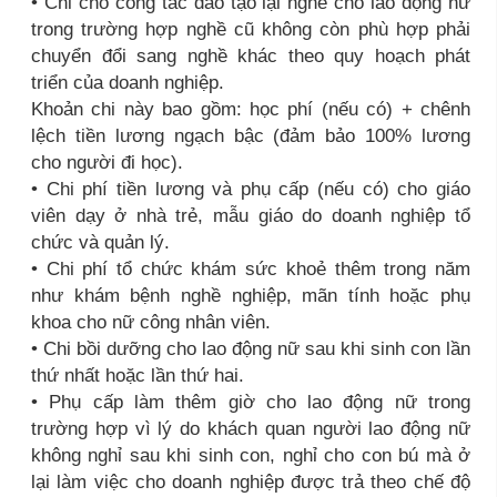
• Chi cho công tác đào tạo lại nghề cho lao động nữ
trong trường hợp nghề cũ không còn phù hợp phải
chuyển đổi sang nghề khác theo quy hoạch phát
triển của doanh nghiệp.
Khoản chi này bao gồm: học phí (nếu có) + chênh
lệch tiền lương ngạch bậc (đảm bảo 100% lương
cho người đi học).
• Chi phí tiền lương và phụ cấp (nếu có) cho giáo
viên dạy ở nhà trẻ, mẫu giáo do doanh nghiệp tổ
chức và quản lý.
• Chi phí tổ chức khám sức khoẻ thêm trong năm
như khám bệnh nghề nghiệp, mãn tính hoặc phụ
khoa cho nữ công nhân viên.
• Chi bồi dưỡng cho lao động nữ sau khi sinh con lần
thứ nhất hoặc lần thứ hai.
• Phụ cấp làm thêm giờ cho lao động nữ trong
trường hợp vì lý do khách quan người lao động nữ
không nghỉ sau khi sinh con, nghỉ cho con bú mà ở
lại làm việc cho doanh nghiệp được trả theo chế độ