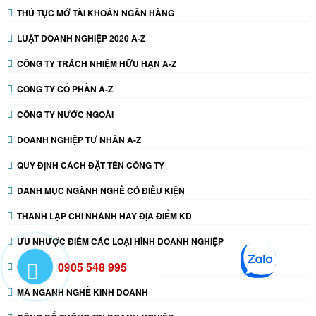
THỦ TỤC MỞ TÀI KHOẢN NGÂN HÀNG
LUẬT DOANH NGHIỆP 2020 A-Z
CÔNG TY TRÁCH NHIỆM HỮU HẠN A-Z
CÔNG TY CỔ PHẦN A-Z
CÔNG TY NƯỚC NGOÀI
DOANH NGHIỆP TƯ NHÂN A-Z
QUY ĐỊNH CÁCH ĐẶT TÊN CÔNG TY
DANH MỤC NGÀNH NGHỀ CÓ ĐIỀU KIỆN
THÀNH LẬP CHI NHÁNH HAY ĐỊA ĐIỂM KD
ƯU NHƯỢC ĐIỂM CÁC LOẠI HÌNH DOANH NGHIỆP
0905 548 995
CHI NHÁNH - VPĐD - ĐỊA ĐIỂM KD
MÃ NGÀNH NGHỀ KINH DOANH