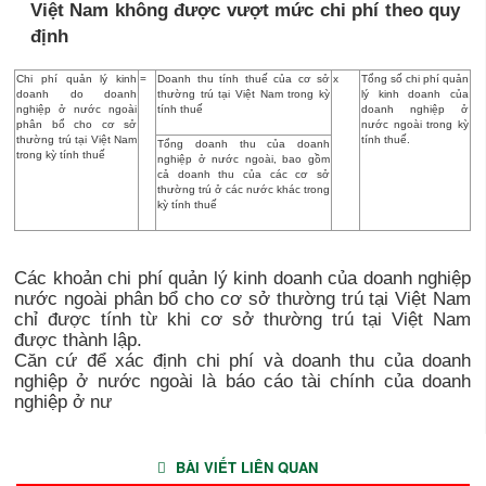
Việt Nam không được vượt mức chi phí theo quy
định
Chi phí quản lý kinh
=
Doanh thu tính thuế của cơ sở
x
Tổng số chi phí quản
doanh do doanh
thường trú tại Việt Nam trong kỳ
lý kinh doanh của
nghiệp ở nước ngoài
tính thuế
doanh nghiệp ở
phân bổ cho cơ sở
nước ngoài trong kỳ
thường trú tại Việt Nam
tính thuế.
Tổng doanh thu của doanh
trong kỳ tính thuế
nghiệp ở nước ngoài, bao gồm
cả doanh thu của các cơ sở
thường trú ở các nước khác trong
kỳ tính thuế
Các khoản chi phí quản lý kinh doanh của doanh nghiệp
nước ngoài phân bổ cho cơ sở thường trú tại Việt Nam
chỉ được tính từ khi cơ sở thường trú tại Việt Nam
được thành lập.
Căn cứ để xác định chi phí và doanh thu của doanh
nghiệp ở nước ngoài là báo cáo tài chính của doanh
nghiệp ở nư
BÀI VIẾT LIÊN QUAN