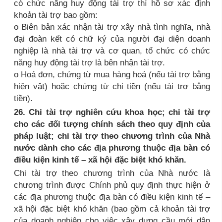
có chức năng huy động tài trợ thì hồ sơ xác định
khoản tài trợ bao gồm:
o Biên bản xác nhận tài trợ xây nhà tình nghĩa, nhà
đại đoàn kết có chữ ký của người đại diện doanh
nghiệp là nhà tài trợ và cơ quan, tổ chức có chức
năng huy động tài trợ là bên nhận tài trợ.
o Hoá đơn, chứng từ mua hàng hoá (nếu tài trợ bằng
hiện vật) hoặc chứng từ chi tiền (nếu tài trợ bằng
tiền).
26. Chi tài trợ nghiên cứu khoa học; chi tài trợ
cho các đối tượng chính sách theo quy định của
pháp luật; chi tài trợ theo chương trình của Nhà
nước dành cho các địa phương thuộc địa bàn có
điều kiện kinh tế – xã hội đặc biệt khó khăn.
Chi tài trợ theo chương trình của Nhà nước là
chương trình được Chính phủ quy định thực hiện ở
các địa phương thuộc địa bàn có điều kiện kinh tế –
xã hội đặc biệt khó khăn (bao gồm cả khoản tài trợ
của doanh nghiệp cho việc xây dựng cầu mới dân