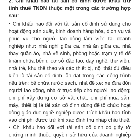
2. Chi khấu hao tài sản cố định được khấu trừ
tính thuế TNDN thuộc một trong các trường hợp
sau:
• Chi khấu hao đối với tài sản cố định sử dụng cho
hoạt động sản xuất, kinh doanh hàng hóa, dịch vụ và
phục vụ cho người lao động làm việc tại doanh
nghiệp như: nhà nghỉ giữa ca, nhà ăn giữa ca, nhà
thay quần áo, nhà vệ sinh, phòng hoặc trạm y tế để
khám chữa bệnh, cơ sở đào tạo, dạy nghề, thư viện,
nhà trẻ, khu thể thao và các thiết bị, nội thất đủ điều
kiện là tài sản cố định lắp đặt trong các công trình
nêu trên; bể chứa nước sạch, nhà để xe; xe đưa đón
người lao động, nhà ở trực tiếp cho người lao động;
chi phí xây dựng cơ sở vật chất, chi phí mua sắm
máy, thiết bị là tài sản cố định dùng để tổ chức hoạt
động giáo dục nghề nghiệp được trích khấu hao tính
vào chi phí được trừ khi xác định thu nhập chịu thuế.
• Chi khấu hao đối với tài sản cố định có giấy tờ
chứng minh thuộc quyền sở hữu của doanh nghiệp