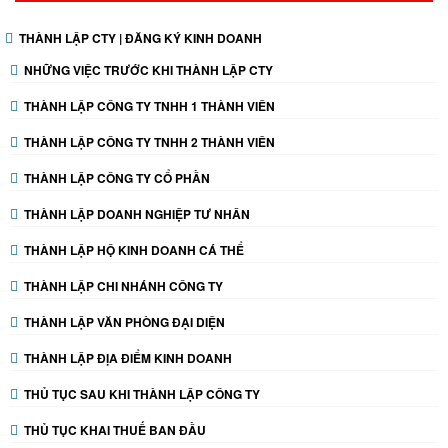
THÀNH LẬP CTY | ĐĂNG KÝ KINH DOANH
NHỮNG VIỆC TRƯỚC KHI THÀNH LẬP CTY
THÀNH LẬP CÔNG TY TNHH 1 THÀNH VIÊN
THÀNH LẬP CÔNG TY TNHH 2 THÀNH VIÊN
THÀNH LẬP CÔNG TY CỔ PHẦN
THÀNH LẬP DOANH NGHIỆP TƯ NHÂN
THÀNH LẬP HỘ KINH DOANH CÁ THỂ
THÀNH LẬP CHI NHÁNH CÔNG TY
THÀNH LẬP VĂN PHÒNG ĐẠI DIỆN
THÀNH LẬP ĐỊA ĐIỂM KINH DOANH
THỦ TỤC SAU KHI THÀNH LẬP CÔNG TY
THỦ TỤC KHAI THUẾ BAN ĐẦU