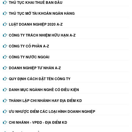
THỦ TỤC KHAI THUẾ BAN ĐẦU
THỦ TỤC MỞ TÀI KHOẢN NGÂN HÀNG
LUẬT DOANH NGHIỆP 2020 A-Z
CÔNG TY TRÁCH NHIỆM HỮU HẠN A-Z
CÔNG TY CỔ PHẦN A-Z
CÔNG TY NƯỚC NGOÀI
DOANH NGHIỆP TƯ NHÂN A-Z
QUY ĐỊNH CÁCH ĐẶT TÊN CÔNG TY
DANH MỤC NGÀNH NGHỀ CÓ ĐIỀU KIỆN
THÀNH LẬP CHI NHÁNH HAY ĐỊA ĐIỂM KD
ƯU NHƯỢC ĐIỂM CÁC LOẠI HÌNH DOANH NGHIỆP
CHI NHÁNH - VPĐD - ĐỊA ĐIỂM KD