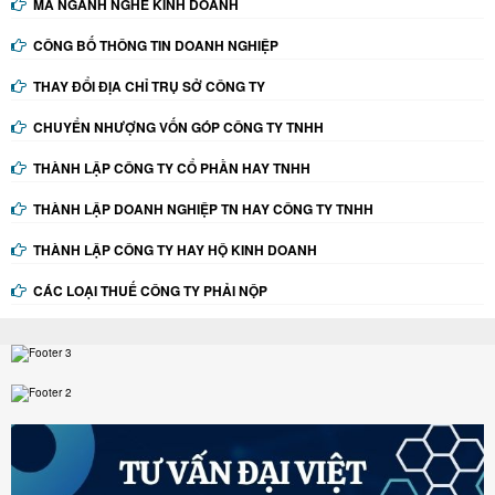
MÃ NGÀNH NGHỀ KINH DOANH
CÔNG BỐ THÔNG TIN DOANH NGHIỆP
THAY ĐỔI ĐỊA CHỈ TRỤ SỞ CÔNG TY
CHUYỂN NHƯỢNG VỐN GÓP CÔNG TY TNHH
THÀNH LẬP CÔNG TY CỔ PHẦN HAY TNHH
THÀNH LẬP DOANH NGHIỆP TN HAY CÔNG TY TNHH
THÀNH LẬP CÔNG TY HAY HỘ KINH DOANH
CÁC LOẠI THUẾ CÔNG TY PHẢI NỘP