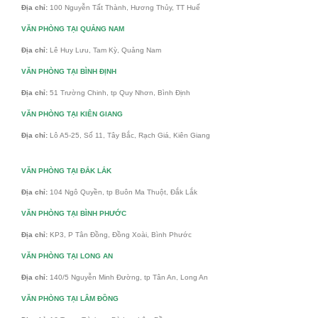
Địa chỉ:
100 Nguyễn Tất Thành, Hương Thủy, TT Huế
VĂN PHÒNG TẠI QUẢNG NAM
Địa chỉ:
Lê Huy Lưu, Tam Kỳ, Quảng Nam
VĂN PHÒNG TẠI BÌNH ĐỊNH
Địa chỉ:
51 Trường Chinh, tp Quy Nhơn, Bình Định
VĂN PHÒNG TẠI KIÊN GIANG
Địa chỉ:
Lô A5-25, Số 11, Tây Bắc, Rạch Giá, Kiên Giang
VĂN PHÒNG TẠI ĐẮK LẮK
Địa chỉ:
104 Ngô Quyền, tp Buôn Ma Thuột, Đắk Lắk
VĂN PHÒNG TẠI BÌNH PHƯỚC
Địa chỉ:
KP3, P Tân Đồng, Đồng Xoài, Bình Phước
VĂN PHÒNG TẠI LONG AN
Địa chỉ:
140/5 Nguyễn Minh Đường, tp Tân An, Long An
VĂN PHÒNG TẠI LÂM ĐỒNG