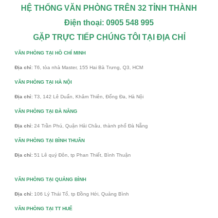
HỆ THỐNG VĂN PHÒNG TRÊN 32 TỈNH THÀNH
Điện thoại: 0905 548 995
GẶP TRỰC TIẾP CHÚNG TÔI TẠI ĐỊA CHỈ
VĂN PHÒNG TẠI HỒ CHÍ MINH
Địa chỉ:
T6, tòa nhà Master, 155 Hai Bà Trưng, Q3, HCM
VĂN PHÒNG TẠI HÀ NỘI
Địa chỉ:
T3, 142 Lê Duẩn, Khâm Thiên, Đống Đa, Hà Nội
VĂN PHÒNG TẠI ĐÀ NẴNG
Địa chỉ:
24 Trần Phú, Quận Hải Châu, thành phố Đà Nẵng
VĂN PHÒNG TẠI BÌNH THUÂN
Địa chỉ:
51 Lê quý Đôn, tp Phan Thiết, Bình Thuận
VĂN PHÒNG TẠI QUẢNG BÌNH
Địa chỉ:
106 Lý Thái Tổ, tp Đồng Hới, Quảng Bình
VĂN PHÒNG TẠI TT HUẾ