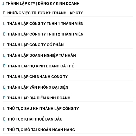
THÀNH LẬP CTY | ĐĂNG KÝ KINH DOANH
NHỮNG VIỆC TRƯỚC KHI THÀNH LẬP CTY
THÀNH LẬP CÔNG TY TNHH 1 THÀNH VIÊN
THÀNH LẬP CÔNG TY TNHH 2 THÀNH VIÊN
THÀNH LẬP CÔNG TY CỔ PHẦN
THÀNH LẬP DOANH NGHIỆP TƯ NHÂN
THÀNH LẬP HỘ KINH DOANH CÁ THỂ
THÀNH LẬP CHI NHÁNH CÔNG TY
THÀNH LẬP VĂN PHÒNG ĐẠI DIỆN
THÀNH LẬP ĐỊA ĐIỂM KINH DOANH
THỦ TỤC SAU KHI THÀNH LẬP CÔNG TY
THỦ TỤC KHAI THUẾ BAN ĐẦU
THỦ TỤC MỞ TÀI KHOẢN NGÂN HÀNG