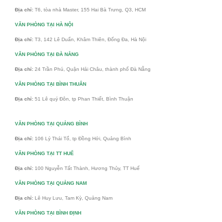
Địa chỉ:
T6, tòa nhà Master, 155 Hai Bà Trưng, Q3, HCM
VĂN PHÒNG TẠI HÀ NỘI
Địa chỉ:
T3, 142 Lê Duẩn, Khâm Thiên, Đống Đa, Hà Nội
VĂN PHÒNG TẠI ĐÀ NẴNG
Địa chỉ:
24 Trần Phú, Quận Hải Châu, thành phố Đà Nẵng
VĂN PHÒNG TẠI BÌNH THUÂN
Địa chỉ:
51 Lê quý Đôn, tp Phan Thiết, Bình Thuận
VĂN PHÒNG TẠI QUẢNG BÌNH
Địa chỉ:
106 Lý Thái Tổ, tp Đồng Hới, Quảng Bình
VĂN PHÒNG TẠI TT HUẾ
Địa chỉ:
100 Nguyễn Tất Thành, Hương Thủy, TT Huế
VĂN PHÒNG TẠI QUẢNG NAM
Địa chỉ:
Lê Huy Lưu, Tam Kỳ, Quảng Nam
VĂN PHÒNG TẠI BÌNH ĐỊNH