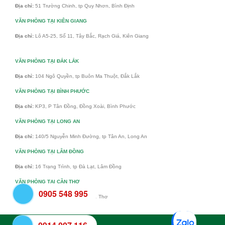
Địa chỉ:
51 Trường Chinh, tp Quy Nhơn, Bình Định
VĂN PHÒNG TẠI KIÊN GIANG
Địa chỉ:
Lô A5-25, Số 11, Tây Bắc, Rạch Giá, Kiên Giang
VĂN PHÒNG TẠI ĐẮK LẮK
Địa chỉ:
104 Ngô Quyền, tp Buôn Ma Thuột, Đắk Lắk
VĂN PHÒNG TẠI BÌNH PHƯỚC
Địa chỉ:
KP3, P Tân Đồng, Đồng Xoài, Bình Phước
VĂN PHÒNG TẠI LONG AN
Địa chỉ:
140/5 Nguyễn Minh Đường, tp Tân An, Long An
VĂN PHÒNG TẠI LÂM ĐỒNG
Địa chỉ:
16 Trạng Trình, tp Đà Lạt, Lâm Đồng
VĂN PHÒNG TẠI CẦN THƠ
0905 548 995
Địa chỉ:
An Khánh, Ninh Kiều, Cần Thơ