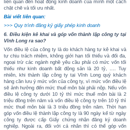
liên quan đến hoạt động kinh doanh của mình một cách
chặt chẽ và tối ưu nhất.
Bài viết liên quan:
>>>
Quy trình đăng ký giấy phép kinh doanh
6. Điều kiện kê khai và góp vốn thành lập công ty tại
Vĩnh Long ra sao?
Vốn điều lệ của công ty là do khách hàng tự kê khai và
tự chịu trách nhiệm, không giới hạn tối thiểu và đối đa,
ngoại trừ các ngành nghề yêu cầu phải có mức vốn tối
thiếu như kinh doanh bất động sản là 20 tỷ, …. Tuy
nhiên, khi thành lập công ty tại Vĩnh Long quý khách
hàng cần lưu ý mức vốn của công ty, vì mức vốn điều lệ
sẽ ảnh hưởng đến mức thuế môn bài phải nộp. Nếu vốn
điều lệ công ty dưới 10 tỷ thì mức thuế môn bài là 2
triệu đồng trên năm và vốn điều lệ công ty trên 10 tỷ thì
mức thuế môn bài là 3 triệu đồng trên năm. Thời hạn
góp vốn điều lệ thành lập công ty là 90 ngày kể từ ngày
công ty được cấp Giấy chứng nhận đăng ký doanh
nghiệp. Ngoài ra, đối với cá nhân thì có thể góp vốn