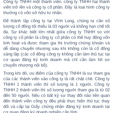
Công ty TNHH một thành viên, công ty TNHH hai thành
viên trở lên và công ty cổ phần. Đây là loại hình công ty
thường có vốn sở hữu tư nhân.
Để thành lập công ty tại Vĩnh Long, chúng ta cần số
lượng cổ đông tối thiểu là 03 người và không hạn chế tối
đa. Sự khác biệt lớn nhất giữa công ty TNHH so với
công ty cổ phần là công ty cổ phần có thể huy động vốn
linh hoạt và được tham gia thị trường chứng khoán và
dễ dàng chuyển nhượng sau khi không còn là cổ đông
sáng lập (các cổ đông công ty không cần làm thủ tục tại
cơ quan đăng ký kinh doanh mà chỉ cần làm hồ sơ
chuyển nhượng nội bộ).
Trong khi đó, ưu điểm của công ty TNHH là sự tham gia
của các thành viên vào công ty là rất chặt chẽ. Công ty
TNHH 1 thành viên thì số lượng là 1 người. Công ty
TNHH 2 thành viên thì số lượng người tham gia là từ 02
đến 50 người. Nếu có bất kỳ sự thay đổi nào liên quan
đến thành viên công ty đều phải thực hiện thủ tục thay
đổi và cấp lại Giấy chứng nhận đăng ký kinh doanh tại
cơ quan đăng ký doanh nghiệp cấp tỉnh.