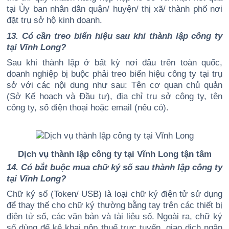
tại Ủy ban nhân dân quận/ huyện/ thị xã/ thành phố nơi
đặt trụ sở hộ kinh doanh.
13. Có cần treo biển hiệu sau khi thành lập công ty
tại Vĩnh Long?
Sau khi thành lập ở bất kỳ nơi đâu trên toàn quốc,
doanh nghiệp bị buộc phải treo biển hiệu công ty tại trụ
sở với các nội dung như sau: Tên cơ quan chủ quản
(Sở Kế hoạch và Đầu tư), địa chỉ trụ sở công ty, tên
công ty, số điện thoại hoặc email (nếu có).
Dịch vụ thành lập công ty tại Vĩnh Long tận tâm
14. Có bắt buộc mua chữ ký số sau thành lập công ty
tại Vĩnh Long?
Chữ ký số (Token/ USB) là loại chữ ký điện tử sử dụng
để thay thế cho chữ ký thường bằng tay trên các thiết bị
điện tử số, các văn bản và tài liệu số. Ngoài ra, chữ ký
số dùng để kê khai nộp thuế trực tuyến, giao dịch ngân