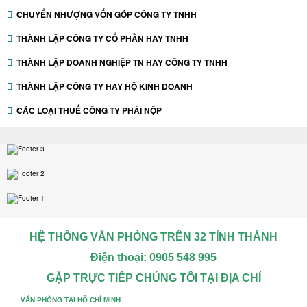
CHUYỂN NHƯỢNG VỐN GÓP CÔNG TY TNHH
THÀNH LẬP CÔNG TY CỔ PHẦN HAY TNHH
THÀNH LẬP DOANH NGHIỆP TN HAY CÔNG TY TNHH
THÀNH LẬP CÔNG TY HAY HỘ KINH DOANH
CÁC LOẠI THUẾ CÔNG TY PHẢI NỘP
HỆ THỐNG VĂN PHÒNG TRÊN 32 TỈNH THÀNH
Điện thoại: 0905 548 995
GẶP TRỰC TIẾP CHÚNG TÔI TẠI ĐỊA CHỈ
VĂN PHÒNG TẠI HỒ CHÍ MINH