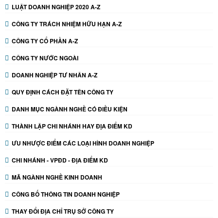
LUẬT DOANH NGHIỆP 2020 A-Z
CÔNG TY TRÁCH NHIỆM HỮU HẠN A-Z
CÔNG TY CỔ PHẦN A-Z
CÔNG TY NƯỚC NGOÀI
DOANH NGHIỆP TƯ NHÂN A-Z
QUY ĐỊNH CÁCH ĐẶT TÊN CÔNG TY
DANH MỤC NGÀNH NGHỀ CÓ ĐIỀU KIỆN
THÀNH LẬP CHI NHÁNH HAY ĐỊA ĐIỂM KD
ƯU NHƯỢC ĐIỂM CÁC LOẠI HÌNH DOANH NGHIỆP
CHI NHÁNH - VPĐD - ĐỊA ĐIỂM KD
MÃ NGÀNH NGHỀ KINH DOANH
CÔNG BỐ THÔNG TIN DOANH NGHIỆP
THAY ĐỔI ĐỊA CHỈ TRỤ SỞ CÔNG TY