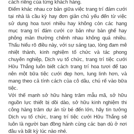
cách riêng của từng khách hàng.
Điểm khác nhau cơ bản giữa việc trang trí đám cưới
tại nhà là cầu kỳ hay đơn giản chủ yếu đến từ việc
sử dụng hoa tươi nhiều hay không còn các hạng
mục trang trí đám cưới cơ bản như bàn ghế hay
phông màn thường chênh nhau không quá nhiều.
Thấu hiểu rõ điều này, với sự sáng tạo, lòng đam mê
nhiệt thành, kinh nghiệm tổ chức và tác phong
chuyên nghiệp, Dịch vụ tổ chức, trang trí tiệc cưới
Hữu Thắng luôn biết cách trang trí hoa tươi để tạo
nên một bữa tiệc cưới đẹp hơn, lung linh hơn, và
mang theo cả tính cách của cô dâu, chú rể vào bữa
tiệc.
Với thế mạnh sở hữu hàng trăm mẫu mã, sở hữu
nguồn lực thiết bị dồi dào, sở hữu kinh nghiệm thi
công hàng trăm dự án từ bé đến lớn, hãy tin tưởng
Dịch vụ tổ chức, trang trí tiệc cưới Hữu Thắng sẽ
luôn là người bạn đồng hành cùng các bạn dù ở nơi
đâu và bất kỳ lúc nào nhé.