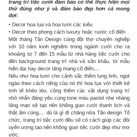
trang trí tiệc cưới đảm bảo có thể thực hiện mọi
thứ đúng như ý và đảm bảo đẹp hơn cả mong
đợi:
• Decor hoa lụa và hoa tươi các kiểu
• Decor theo phong cách luxury hoặc rustic cổ điển
Một tháng Tân Design cùng đội thợ chuyên nghiệp
với 10 năm kinh nghiệm trong ngành cưới cho ra
khoảng từ 7 đến 15 mẫu từ nhà hàng tiệc cưới cho
đến background trang trí nhà và sân khấu, từ mẫu
hiện đại hay decor lãng mạng cổ điển,...
Nếu như hoa tươi cho cảnh sắc thêm lung linh, ngọt
ngào theo cách riêng của nó thì hoa lụa với thiết kế
tinh tế khéo léo, cộng thêm các vật dụng trang trí
nhỏ nhắn đáng yêu cùng tone màu pastel nhẹ nhàng
lãng mạn sẽ tạo nên không gian cưới thanh lịch và
thật ấm cúng,... dù là gì đi chăng nữa Tân design Tổ
chức, trang trí tiệc cưới đều sẽ có cách giúp các đôi
uyên ương tạo nên không gian tiệc cưới đẹp như mơ
ước.