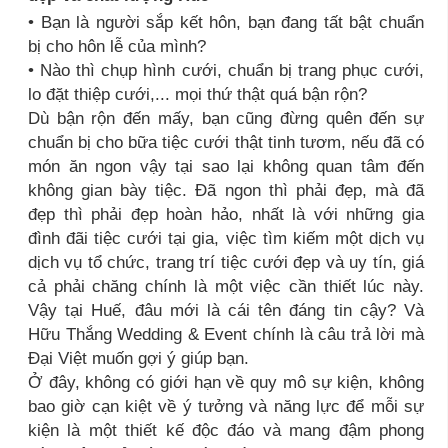
• Bạn là người sắp kết hôn, bạn đang tất bật chuẩn
bị cho hôn lễ của mình?
• Nào thì chụp hình cưới, chuẩn bị trang phục cưới,
lo đặt thiệp cưới,... mọi thứ thật quá bận rộn?
Dù bận rộn đến mấy, bạn cũng đừng quên đến sự
chuẩn bị cho bữa tiệc cưới thật tinh tươm, nếu đã có
món ăn ngon vậy tại sao lại không quan tâm đến
không gian bày tiệc. Đã ngon thì phải đẹp, mà đã
đẹp thì phải đẹp hoàn hảo, nhất là với những gia
đình đãi tiệc cưới tại gia, việc tìm kiếm một dịch vụ
dịch vụ tổ chức, trang trí tiệc cưới đẹp và uy tín, giá
cả phải chăng chính là một việc cần thiết lúc này.
Vậy tại Huế, đâu mới là cái tên đáng tin cậy? Và
Hữu Thắng Wedding & Event chính là câu trả lời mà
Đại Việt muốn gợi ý giúp bạn.
Ở đây, không có giới hạn về quy mô sự kiện, không
bao giờ cạn kiệt về ý tưởng và năng lực để mỗi sự
kiện là một thiết kế độc đáo và mang đậm phong