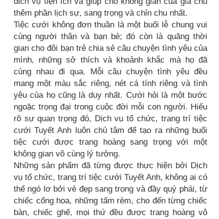
dich vụ tiện ích và giúp cho không gian của gia chủ
thêm phần lịch sự, sang trọng và chỉn chu nhất.
Tiệc cưới không đơn thuần là một buổi lễ chung vui
cùng người thân và bạn bè; đó còn là quãng thời
gian cho đôi bạn trẻ chia sẻ câu chuyện tình yêu của
mình, những sở thích và khoảnh khắc mà họ đã
cùng nhau đi qua. Mỗi câu chuyện tình yêu đều
mang một màu sắc riêng, nét cá tính riêng và tình
yêu của họ cũng là duy nhất. Cưới hỏi là một bước
ngoặc trọng đại trong cuộc đời mỗi con người. Hiểu
rõ sự quan trọng đó, Dịch vụ tổ chức, trang trí tiệc
cưới Tuyết Anh luôn chú tâm để tạo ra những buổi
tiệc cưới được trang hoàng sang trọng với một
không gian vô cùng lý tưởng.
Những sản phẩm đã từng được thực hiện bởi Dịch
vụ tổ chức, trang trí tiệc cưới Tuyết Anh, không ai có
thể ngó lơ bởi vẻ đẹp sang trọng và đầy quý phái, từ
chiếc cổng hoa, những tấm rèm, cho đến từng chiếc
bàn, chiếc ghế, mọi thứ đều được trang hoàng vô