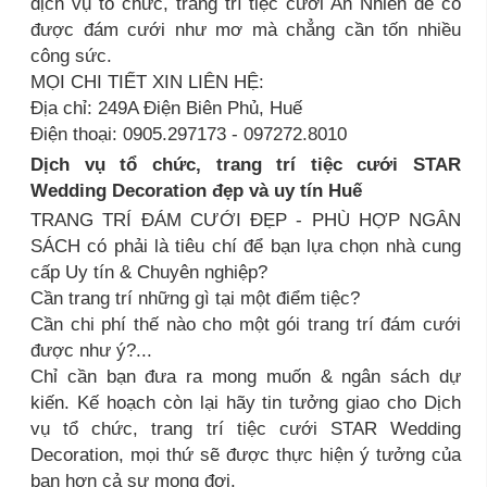
dịch vụ tổ chức, trang trí tiệc cưới An Nhiên để có
được đám cưới như mơ mà chẳng cần tốn nhiều
công sức.
MỌI CHI TIẾT XIN LIÊN HỆ:
Địa chỉ: 249A Điện Biên Phủ, Huế
Điện thoại: 0905.297173 - 097272.8010
Dịch vụ tổ chức, trang trí tiệc cưới STAR
Wedding Decoration đẹp và uy tín Huế
TRANG TRÍ ĐÁM CƯỚI ĐẸP - PHÙ HỢP NGÂN
SÁCH có phải là tiêu chí để bạn lựa chọn nhà cung
cấp Uy tín & Chuyên nghiệp?
Cần trang trí những gì tại một điểm tiệc?
Cần chi phí thế nào cho một gói trang trí đám cưới
được như ý?...
Chỉ cần bạn đưa ra mong muốn & ngân sách dự
kiến. Kế hoạch còn lại hãy tin tưởng giao cho Dịch
vụ tổ chức, trang trí tiệc cưới STAR Wedding
Decoration, mọi thứ sẽ được thực hiện ý tưởng của
bạn hơn cả sự mong đợi.