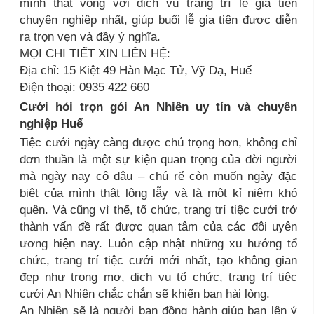
mình thất vọng với dịch vụ trang trí lễ gia tiên
chuyên nghiệp nhất, giúp buổi lễ gia tiên được diễn
ra trọn vẹn và đầy ý nghĩa.
MỌI CHI TIẾT XIN LIÊN HỆ:
Địa chỉ: 15 Kiệt 49 Hàn Mạc Tử, Vỹ Dạ, Huế
Điện thoại: 0935 422 660
Cưới hỏi trọn gói An Nhiên uy tín và chuyên
nghiệp Huế
Tiệc cưới ngày càng được chú trọng hơn, không chỉ
đơn thuần là một sự kiện quan trọng của đời người
mà ngày nay cô dâu – chú rể còn muốn ngày đặc
biệt của mình thật lộng lẫy và là một kỉ niệm khó
quên. Và cũng vì thế, tổ chức, trang trí tiệc cưới trở
thành vấn đề rất được quan tâm của các đôi uyên
ương hiện nay. Luôn cập nhật những xu hướng tổ
chức, trang trí tiệc cưới mới nhất, tạo không gian
đẹp như trong mơ, dịch vụ tổ chức, trang trí tiệc
cưới An Nhiên chắc chắn sẽ khiến bạn hài lòng.
An Nhiên sẽ là người bạn đồng hành giúp bạn lên ý