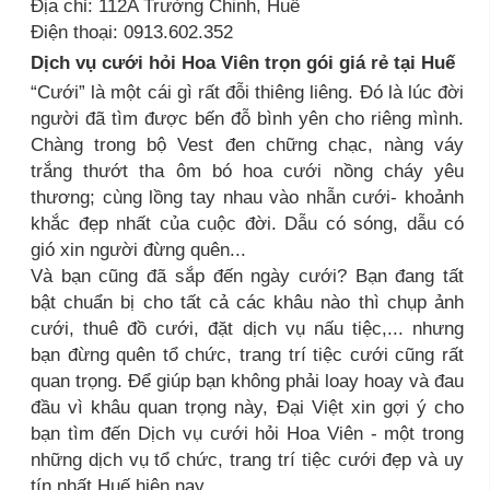
Địa chỉ: 112A Trường Chinh, Huế
Điện thoại: 0913.602.352
Dịch vụ cưới hỏi Hoa Viên trọn gói giá rẻ tại Huế
“Cưới” là một cái gì rất đỗi thiêng liêng. Đó là lúc đời
người đã tìm được bến đỗ bình yên cho riêng mình.
Chàng trong bộ Vest đen chững chạc, nàng váy
trắng thướt tha ôm bó hoa cưới nồng cháy yêu
thương; cùng lồng tay nhau vào nhẫn cưới- khoảnh
khắc đẹp nhất của cuộc đời. Dẫu có sóng, dẫu có
gió xin người đừng quên...
Và bạn cũng đã sắp đến ngày cưới? Bạn đang tất
bật chuẩn bị cho tất cả các khâu nào thì chụp ảnh
cưới, thuê đồ cưới, đặt dịch vụ nấu tiệc,... nhưng
bạn đừng quên tổ chức, trang trí tiệc cưới cũng rất
quan trọng. Để giúp bạn không phải loay hoay và đau
đầu vì khâu quan trọng này, Đại Việt xin gợi ý cho
bạn tìm đến Dịch vụ cưới hỏi Hoa Viên - một trong
những dịch vụ tổ chức, trang trí tiệc cưới đẹp và uy
tín nhất Huế hiện nay.