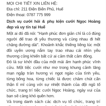
MỌI CHI TIẾT XIN LIÊN HỆ:
Địa chỉ: 211 Điện Biên Phủ, Huế
Điện thoại: 0787 775 999
Dịch vụ cưới hỏi & phụ kiện cưới Ngọc Hoàng
đẹp và uy tín tại Huế
Một ai đó đã nói: "Hạnh phúc đơn giản chỉ là có đúng
người để trao đi yêu thương và cùng nhau đi hết
chặng đường dài". Khoảnh khắc thiêng liêng lúc một
đôi uyên ương nắm tay trao nhau cái nhìn yêu
thương cũng khiến bất cứ ai cảm thất cảm động.
Đó là sự khởi đầu của một mái ấm hạnh phúc vĩnh
cửu. Một tiệc cưới như mơ trong khung cảnh lãng
mạn ngập tràn hương vị ngọt ngào của tình yêu,
từng bông hoa, từng chiếc lá được chăm chút cẩn
thận tỉ mỉ cùng với sự nhiệt thành của đội ngũ tổ
chức, trang trí tiệc cưới Ngọc Hoàng, ngày vui của
bạn sẽ càng khó quên hơn.
Và trong danh sách các dịch vụ tổ chức, trang trí