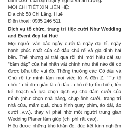
đám cưới của bạn thật ý nghĩa và ấn tượng.
MỌI CHI TIẾT XIN LIÊN HỆ:
Địa chỉ: 58 Chi Lăng, Huế
Điện thoại: 0935 246 511
Dịch vụ tổ chức, trang trí tiệc cưới Như Wedding
and Event đẹp tại Huế
Mọi người vẫn bảo ngày cưới là ngày đại hỉ, ngày
hạnh phúc nhất của cô dâu chú rể và gia đình hai
bên. Thế nhưng ai trải qua rồi thì mới hiểu cái sự
“bầm dập” của hai nhân vật chính như thế nào để có
được bữa tiệc vui đó. Thông thường các Cô dâu và
Chú rể tự mình làm mọi việc từ A đến Z. “Tự tổ
chức” chỉ đơn giản là cô dâu - chú rể tự tìm hiểu, lên
kế hoạch và lựa chọn dịch vụ cho đám cưới của
mình (như chọn nhà hàng, chụp ảnh cưới, trang trí
nhà cửa, mâm quả, chụp hình quay phim, áo dài, áo
cưới .v.v.), thay vì phải nhờ một người trung gian
Wedding Planer làm giúp (chi phí rất cao).
Hiểu được những khó khăn đó, đúc kết kinh nghiệm