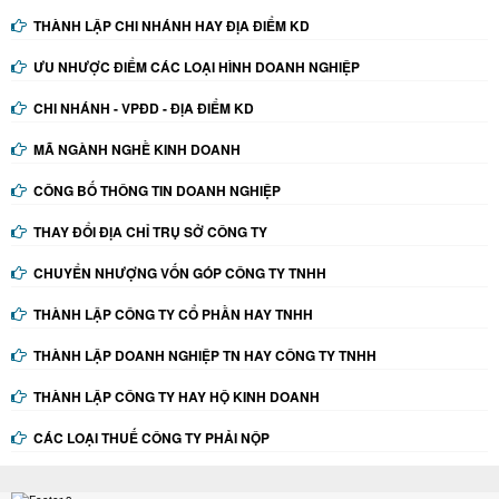
THÀNH LẬP CHI NHÁNH HAY ĐỊA ĐIỂM KD
ƯU NHƯỢC ĐIỂM CÁC LOẠI HÌNH DOANH NGHIỆP
CHI NHÁNH - VPĐD - ĐỊA ĐIỂM KD
MÃ NGÀNH NGHỀ KINH DOANH
CÔNG BỐ THÔNG TIN DOANH NGHIỆP
THAY ĐỔI ĐỊA CHỈ TRỤ SỞ CÔNG TY
CHUYỂN NHƯỢNG VỐN GÓP CÔNG TY TNHH
THÀNH LẬP CÔNG TY CỔ PHẦN HAY TNHH
THÀNH LẬP DOANH NGHIỆP TN HAY CÔNG TY TNHH
THÀNH LẬP CÔNG TY HAY HỘ KINH DOANH
CÁC LOẠI THUẾ CÔNG TY PHẢI NỘP