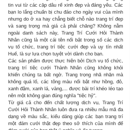
tin vui từ các cặp dâu rể xinh đẹp và đáng yêu. Các
bạn lo lắng chuẩn bị chu đáo cho ngày vui của mình
nhưng do ở xa hay chẳng biết chỗ nào trang trí đẹp
và sang trọng mà giá cả phải chăng? Không nằm
ngoài danh sách này, Trang Trí Cưới Hỏi Thành
Nhân cũng là một cái tên nổi bật trong số các dịch
vụ tổ chức, trang trí tiệc cưới đẹp và uy tín nhất
Huế, là sự lựa chọn tuyệt vời dành cho bạn.
Các sản phẩm được thực hiện bởi Dịch vụ tổ chức,
trang trí tiệc cưới Thành Nhân cũng không khỏi
khiến chúng ta bất ngờ. Trang trọng nhã nhặn mà
không quá lố, các tông màu nổi bật như hồng, đỏ,
xanh đậm, xanh lá, vàng,... được bài trí khéo léo tạo
nên một không gian đúng nghĩa "tiệc hỷ".
Từ giá cả cho đến chất lượng dịch vụ, Trang Trí
Cưới Hỏi Thành Nhân luôn đưa ra nhiều mẫu mã đa
dạng về màu sắc, kiểu dáng giúp các bạn trang trí
một đám cưới thật đẹp theo sở thích của mình để