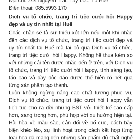
Địa chỉ: 244 Nguyễn Trãi, Tây Lộc, Tp Huế
Điện thoại: 085.5993 170
Dịch vụ tổ chức, trang trí tiệc cưới hỏi Happy
đẹp và uy tín nhất tại Huế
Chắc chắn sẽ là sự thiếu xót lớn nếu một khi nhắc
đến các dịch vụ tổ chức, trang trí tiệc cưới đẹp và
uy tín nhất tại Huế mà lại bỏ qua Dịch vụ tổ chức,
trang trí tiệc cưới hỏi Happy. Không hề thua kém so
với những cái tên được nhắc đến ở trên, với Dịch vụ
tổ chức, trang trí tiệc cưới hỏi Happy, tính sáng tạo,
táo bạo và đầy độc đáo được thể hiện rõ nét qua
từng sản phẩm tạo thành.
Luôn không ngừng nâng cao chất lượng phục vụ,
Dịch vụ tổ chức, trang trí tiệc cưới hỏi Happy vẫn
tiếp tục cho ra đời những BST với thiết kế cao cấp
hơn, sang trọng hơn, phù hợp với xu hướng hiện tại.
Hài hòa về màu sắc, cân đối về bố cục, cách bày
biện khéo léo, sự linh hoạt trong cách kết hợp từng
loại hoa đã mang đến những sản phẩm đủ chất nghệ