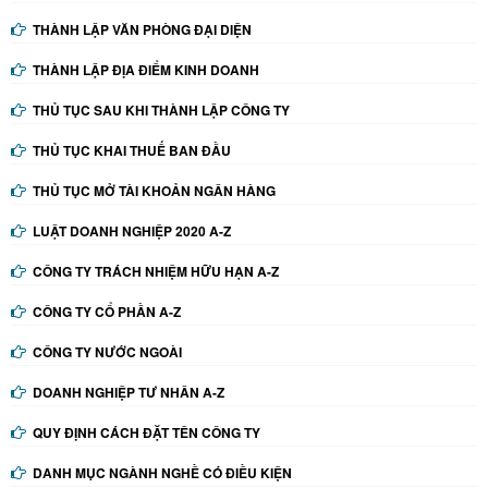
THÀNH LẬP VĂN PHÒNG ĐẠI DIỆN
THÀNH LẬP ĐỊA ĐIỂM KINH DOANH
THỦ TỤC SAU KHI THÀNH LẬP CÔNG TY
THỦ TỤC KHAI THUẾ BAN ĐẦU
THỦ TỤC MỞ TÀI KHOẢN NGÂN HÀNG
LUẬT DOANH NGHIỆP 2020 A-Z
CÔNG TY TRÁCH NHIỆM HỮU HẠN A-Z
CÔNG TY CỔ PHẦN A-Z
CÔNG TY NƯỚC NGOÀI
DOANH NGHIỆP TƯ NHÂN A-Z
QUY ĐỊNH CÁCH ĐẶT TÊN CÔNG TY
DANH MỤC NGÀNH NGHỀ CÓ ĐIỀU KIỆN