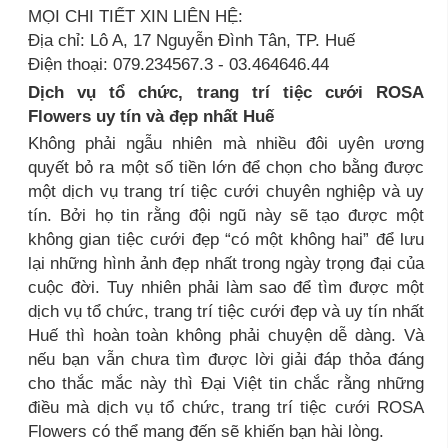
MỌI CHI TIẾT XIN LIÊN HỆ:
Địa chỉ: Lô A, 17 Nguyễn Đình Tân, TP. Huế
Điện thoại: 079.234567.3 - 03.464646.44
Dịch vụ tổ chức, trang trí tiệc cưới ROSA
Flowers uy tín và đẹp nhất Huế
Không phải ngẫu nhiên mà nhiều đôi uyên ương
quyết bỏ ra một số tiền lớn để chọn cho bằng được
một dịch vụ trang trí tiệc cưới chuyên nghiệp và uy
tín. Bởi họ tin rằng đội ngũ này sẽ tạo được một
không gian tiệc cưới đẹp “có một không hai” để lưu
lại những hình ảnh đẹp nhất trong ngày trọng đại của
cuộc đời. Tuy nhiên phải làm sao để tìm được một
dịch vụ tổ chức, trang trí tiệc cưới đẹp và uy tín nhất
Huế thì hoàn toàn không phải chuyện dễ dàng. Và
nếu bạn vẫn chưa tìm được lời giải đáp thỏa đáng
cho thắc mắc này thì Đại Việt tin chắc rằng những
điều mà dịch vụ tổ chức, trang trí tiệc cưới ROSA
Flowers có thể mang đến sẽ khiến bạn hài lòng.