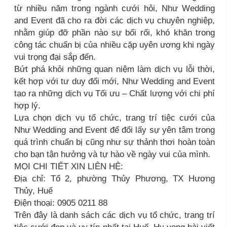
từ nhiều năm trong ngành cưới hỏi, Như Wedding
and Event đã cho ra đời các dịch vụ chuyên nghiệp,
nhằm giúp đỡ phần nào sự bối rối, khó khăn trong
công tác chuẩn bị của nhiều cặp uyên ương khi ngày
vui trọng đại sắp đến.
Bứt phá khỏi những quan niệm làm dịch vụ lỗi thời,
kết hợp với tư duy đổi mới, Như Wedding and Event
tạo ra những dịch vụ Tối ưu – Chất lượng với chi phí
hợp lý.
Lựa chọn dịch vụ tổ chức, trang trí tiệc cưới của
Như Wedding and Event để đổi lấy sự yên tâm trong
quá trình chuẩn bị cũng như sự thảnh thơi hoàn toàn
cho bạn tận hưởng và tự hào về ngày vui của mình.
MỌI CHI TIẾT XIN LIÊN HỆ:
Địa chỉ: Tổ 2, phường Thủy Phương, TX Hương
Thủy, Huế
Điện thoại: 0905 0211 88
Trên đây là danh sách các dịch vụ tổ chức, trang trí
tiệc cưới đẹp và uy tín nhất tại Huế. Hy vọng bài viết