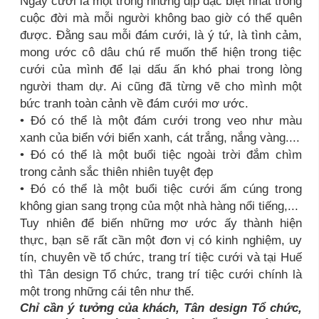
Ngày cưới là một trong những dịp đặc biệt nhất trong
cuộc đời mà mỗi người không bao giờ có thể quên
được. Đằng sau mỗi đám cưới, là ý tứ, là tình cảm,
mong ước cô dâu chú rể muốn thể hiện trong tiệc
cưới của mình để lại dấu ấn khó phai trong lòng
người tham dự. Ai cũng đã từng vẽ cho mình một
bức tranh toàn cảnh về đám cưới mơ ước.
• Đó có thể là một đám cưới trong veo như màu
xanh của biển với biển xanh, cát trắng, nắng vàng....
• Đó có thể là một buổi tiệc ngoài trời đắm chìm
trong cảnh sắc thiên nhiên tuyệt đẹp
• Đó có thể là một buổi tiệc cưới ấm cúng trong
không gian sang trọng của một nhà hàng nổi tiếng,...
Tuy nhiên để biến những mơ ước ấy thành hiện
thực, bạn sẽ rất cần một đơn vị có kinh nghiệm, uy
tín, chuyên về tổ chức, trang trí tiệc cưới và tại Huế
thì Tân design Tổ chức, trang trí tiệc cưới chính là
một trong những cái tên như thế.
Chỉ cần ý tưởng của khách, Tân design Tổ chức,