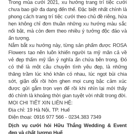
Trong mùa cưới 2021, xu hướng trang trí tiệc cưới
chưa bao giờ đa dạng đến thế. Đặc biệt nhất chính là
phong cách trang trí tiệc cưới theo chủ đề riêng, hứa
hẹn không chỉ đơn thuần những xu hướng màu sắc
nổi bật, mà còn đem theo nhiều ý tưởng độc đáo và
ấn tượng.
Nắm bắt xu hướng này, từng sản phẩm được ROSA
Flowers tạo nên luôn khiến người ta mỹ mãn cả về
vẻ đẹp thẩm mỹ lẫn ý nghĩa ẩn chứa bên trong. Đó
có thể là một câu chuyện tình yêu đẹp, là những
thăng trầm lúc khó khăn có nhau, lúc ngọt bùi chia
sớt, giận dỗi rồi hờn ghen mọi cung bậc cảm xúc
được gửi gắm trọn vẹn để rồi khi nhìn lại mới thấy
đó chính là khoảng thời gian tuyệt vời nhất trong đời.
MỌI CHI TIẾT XIN LIÊN HỆ:
Địa chỉ: 19 Hà Nội, TP. Huế
Điện thoại: 0916 977 566 - 0234.383 7349
Dịch vụ cưới hỏi Hữu Thắng Wedding & Event
đẹp và chất lượng Huế