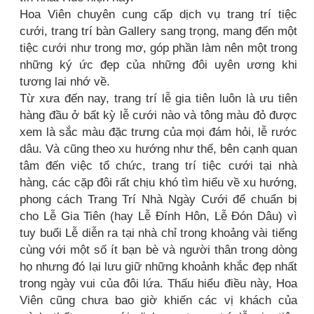
Hoa Viên chuyên cung cấp dịch vụ trang trí tiệc
cưới, trang trí bàn Gallery sang trọng, mang đến một
tiệc cưới như trong mơ, góp phần làm nên một trong
những ký ức đẹp của những đôi uyên ương khi
tương lai nhớ về.
Từ xưa đến nay, trang trí lễ gia tiên luôn là ưu tiên
hàng đầu ở bất kỳ lễ cưới nào và tông màu đỏ được
xem là sắc màu đặc trưng của mọi đám hỏi, lễ rước
dâu. Và cũng theo xu hướng như thế, bên cạnh quan
tâm đến việc tổ chức, trang trí tiệc cưới tại nhà
hàng, các cặp đôi rất chịu khó tìm hiểu về xu hướng,
phong cách Trang Trí Nhà Ngày Cưới để chuẩn bị
cho Lễ Gia Tiên (hay Lễ Đính Hôn, Lễ Đón Dâu) vì
tuy buổi Lễ diễn ra tại nhà chỉ trong khoảng vài tiếng
cùng với một số ít bạn bè và người thân trong dòng
họ nhưng đó lại lưu giữ những khoảnh khắc đẹp nhất
trong ngày vui của đôi lứa. Thấu hiểu điều này, Hoa
Viên cũng chưa bao giờ khiến các vị khách của