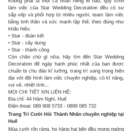
Không phải là một cá nhân riêng lẽ nào, quy trình
làm việc của Star Wedding Decoration đều có sự
sắp xếp và phối hợp từ nhiều người, team làm việc
bằng tinh thần và sức mạnh tập thể, theo đúng như
khẩu hiệu:
• Star - đoàn kết
• Star - xây dựng
• Star - thành công
Còn chần chừ gì nữa, hãy tìm đến Star Wedding
Decoration để ngày hạnh phúc nhất của bạn được
chuẩn bị chu đáo kĩ lưỡng, trang trí sang trọng hiện
đại với đội hình làm việc chuyên nghiệp, có kĩ năng,
vui vẻ, nhiệt tình...
MỌI CHI TIẾT XIN LIÊN HỆ:
Địa chỉ: 44 Hàm Nghi, Huế
Điện thoại: 089 908 5733 - 0899 085 732
Trang Trí Cưới Hỏi Thành Nhân chuyên nghiệp tại
Huế
Mùa cưới rộn ràng, họ hàng hai bên đều mong ngóng