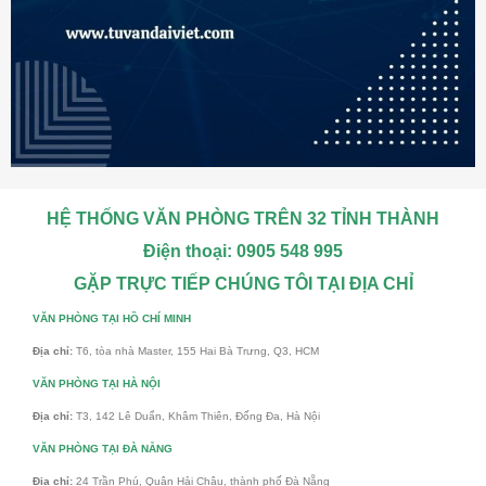
HỆ THỐNG VĂN PHÒNG TRÊN 32 TỈNH THÀNH
Điện thoại: 0905 548 995
GẶP TRỰC TIẾP CHÚNG TÔI TẠI ĐỊA CHỈ
VĂN PHÒNG TẠI HỒ CHÍ MINH
Địa chỉ:
T6, tòa nhà Master, 155 Hai Bà Trưng, Q3, HCM
VĂN PHÒNG TẠI HÀ NỘI
Địa chỉ:
T3, 142 Lê Duẩn, Khâm Thiên, Đống Đa, Hà Nội
VĂN PHÒNG TẠI ĐÀ NẴNG
Địa chỉ:
24 Trần Phú, Quận Hải Châu, thành phố Đà Nẵng