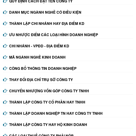
QUY ĐỊNH CÁCH ĐẶT TÊN CÔNG TY
DANH MỤC NGÀNH NGHỀ CÓ ĐIỀU KIỆN
THÀNH LẬP CHI NHÁNH HAY ĐỊA ĐIỂM KD
ƯU NHƯỢC ĐIỂM CÁC LOẠI HÌNH DOANH NGHIỆP
CHI NHÁNH - VPĐD - ĐỊA ĐIỂM KD
MÃ NGÀNH NGHỀ KINH DOANH
CÔNG BỐ THÔNG TIN DOANH NGHIỆP
THAY ĐỔI ĐỊA CHỈ TRỤ SỞ CÔNG TY
CHUYỂN NHƯỢNG VỐN GÓP CÔNG TY TNHH
THÀNH LẬP CÔNG TY CỔ PHẦN HAY TNHH
THÀNH LẬP DOANH NGHIỆP TN HAY CÔNG TY TNHH
THÀNH LẬP CÔNG TY HAY HỘ KINH DOANH
CÁC LOẠI THUẾ CÔNG TY PHẢI NỘP