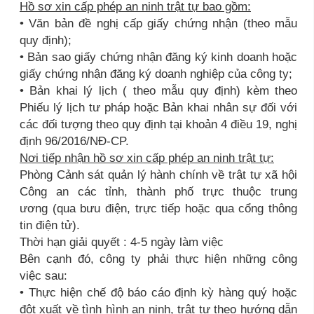
Hồ sơ xin cấp phép an ninh trật tự bao gồm:
• Văn bản đề nghị cấp giấy chứng nhận (theo mẫu
quy định);
• Bản sao giấy chứng nhận đăng ký kinh doanh hoặc
giấy chứng nhận đăng ký doanh nghiệp của công ty;
• Bản khai lý lịch ( theo mẫu quy định) kèm theo
Phiếu lý lịch tư pháp hoặc Bản khai nhân sự đối với
các đối tượng theo quy định tại khoản 4 điều 19, nghị
định 96/2016/NĐ-CP.
Nơi tiếp nhận hồ sơ xin cấp phép an ninh trật tự:
Phòng Cảnh sát quản lý hành chính về trật tự xã hội
Công an các tỉnh, thành phố trực thuộc trung
ương (qua bưu điện, trực tiếp hoặc qua cổng thông
tin điện tử).
Thời hạn giải quyết : 4-5 ngày làm việc
Bên cạnh đó, công ty phải thực hiện những công
việc sau:
• Thực hiện chế độ báo cáo định kỳ hàng quý hoặc
đột xuất về tình hình an ninh, trật tự theo hướng dẫn