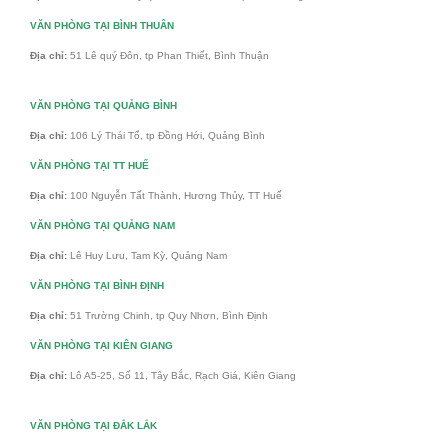
VĂN PHÒNG TẠI BÌNH THUÂN
Địa chỉ:
51 Lê quý Đôn, tp Phan Thiết, Bình Thuận
VĂN PHÒNG TẠI QUẢNG BÌNH
Địa chỉ:
106 Lý Thái Tổ, tp Đồng Hới, Quảng Bình
VĂN PHÒNG TẠI TT HUẾ
Địa chỉ:
100 Nguyễn Tất Thành, Hương Thủy, TT Huế
VĂN PHÒNG TẠI QUẢNG NAM
Địa chỉ:
Lê Huy Lưu, Tam Kỳ, Quảng Nam
VĂN PHÒNG TẠI BÌNH ĐỊNH
Địa chỉ:
51 Trường Chinh, tp Quy Nhơn, Bình Định
VĂN PHÒNG TẠI KIÊN GIANG
Địa chỉ:
Lô A5-25, Số 11, Tây Bắc, Rạch Giá, Kiên Giang
VĂN PHÒNG TẠI ĐẮK LẮK