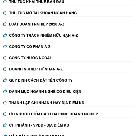
THỦ TỤC KHAI THUẾ BAN ĐẦU
THỦ TỤC MỞ TÀI KHOẢN NGÂN HÀNG
LUẬT DOANH NGHIỆP 2020 A-Z
CÔNG TY TRÁCH NHIỆM HỮU HẠN A-Z
CÔNG TY CỔ PHẦN A-Z
CÔNG TY NƯỚC NGOÀI
DOANH NGHIỆP TƯ NHÂN A-Z
QUY ĐỊNH CÁCH ĐẶT TÊN CÔNG TY
DANH MỤC NGÀNH NGHỀ CÓ ĐIỀU KIỆN
THÀNH LẬP CHI NHÁNH HAY ĐỊA ĐIỂM KD
ƯU NHƯỢC ĐIỂM CÁC LOẠI HÌNH DOANH NGHIỆP
CHI NHÁNH - VPĐD - ĐỊA ĐIỂM KD