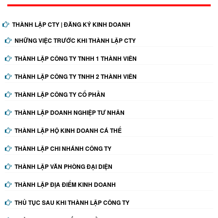
THÀNH LẬP CTY | ĐĂNG KÝ KINH DOANH
NHỮNG VIỆC TRƯỚC KHI THÀNH LẬP CTY
THÀNH LẬP CÔNG TY TNHH 1 THÀNH VIÊN
THÀNH LẬP CÔNG TY TNHH 2 THÀNH VIÊN
THÀNH LẬP CÔNG TY CỔ PHẦN
THÀNH LẬP DOANH NGHIỆP TƯ NHÂN
THÀNH LẬP HỘ KINH DOANH CÁ THỂ
THÀNH LẬP CHI NHÁNH CÔNG TY
THÀNH LẬP VĂN PHÒNG ĐẠI DIỆN
THÀNH LẬP ĐỊA ĐIỂM KINH DOANH
THỦ TỤC SAU KHI THÀNH LẬP CÔNG TY