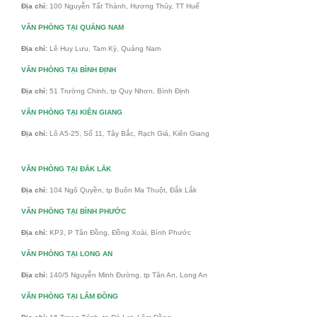
Địa chỉ:
100 Nguyễn Tất Thành, Hương Thủy, TT Huế
VĂN PHÒNG TẠI QUẢNG NAM
Địa chỉ:
Lê Huy Lưu, Tam Kỳ, Quảng Nam
VĂN PHÒNG TẠI BÌNH ĐỊNH
Địa chỉ:
51 Trường Chinh, tp Quy Nhơn, Bình Định
VĂN PHÒNG TẠI KIÊN GIANG
Địa chỉ:
Lô A5-25, Số 11, Tây Bắc, Rạch Giá, Kiên Giang
VĂN PHÒNG TẠI ĐẮK LẮK
Địa chỉ:
104 Ngô Quyền, tp Buôn Ma Thuột, Đắk Lắk
VĂN PHÒNG TẠI BÌNH PHƯỚC
Địa chỉ:
KP3, P Tân Đồng, Đồng Xoài, Bình Phước
VĂN PHÒNG TẠI LONG AN
Địa chỉ:
140/5 Nguyễn Minh Đường, tp Tân An, Long An
VĂN PHÒNG TẠI LÂM ĐỒNG