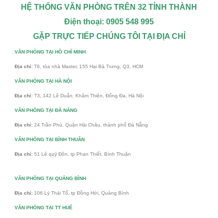
HỆ THỐNG VĂN PHÒNG TRÊN 32 TỈNH THÀNH
Điện thoại: 0905 548 995
GẶP TRỰC TIẾP CHÚNG TÔI TẠI ĐỊA CHỈ
VĂN PHÒNG TẠI HỒ CHÍ MINH
Địa chỉ:
T6, tòa nhà Master, 155 Hai Bà Trưng, Q3, HCM
VĂN PHÒNG TẠI HÀ NỘI
Địa chỉ:
T3, 142 Lê Duẩn, Khâm Thiên, Đống Đa, Hà Nội
VĂN PHÒNG TẠI ĐÀ NẴNG
Địa chỉ:
24 Trần Phú, Quận Hải Châu, thành phố Đà Nẵng
VĂN PHÒNG TẠI BÌNH THUÂN
Địa chỉ:
51 Lê quý Đôn, tp Phan Thiết, Bình Thuận
VĂN PHÒNG TẠI QUẢNG BÌNH
Địa chỉ:
106 Lý Thái Tổ, tp Đồng Hới, Quảng Bình
VĂN PHÒNG TẠI TT HUẾ