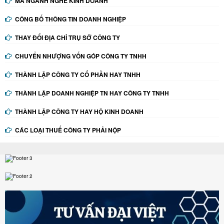
MÃ NGÀNH NGHỀ KINH DOANH
CÔNG BỐ THÔNG TIN DOANH NGHIỆP
THAY ĐỔI ĐỊA CHỈ TRỤ SỞ CÔNG TY
CHUYỂN NHƯỢNG VỐN GÓP CÔNG TY TNHH
THÀNH LẬP CÔNG TY CỔ PHẦN HAY TNHH
THÀNH LẬP DOANH NGHIỆP TN HAY CÔNG TY TNHH
THÀNH LẬP CÔNG TY HAY HỘ KINH DOANH
CÁC LOẠI THUẾ CÔNG TY PHẢI NỘP