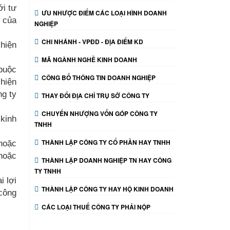
ới tư
ƯU NHƯỢC ĐIỂM CÁC LOẠI HÌNH DOANH
 của
NGHIỆP
CHI NHÁNH - VPĐD - ĐỊA ĐIỂM KD
 hiện
MÃ NGÀNH NGHỀ KINH DOANH
buộc
CÔNG BỐ THÔNG TIN DOANH NGHIỆP
 hiện
ng ty
THAY ĐỔI ĐỊA CHỈ TRỤ SỞ CÔNG TY
CHUYỂN NHƯỢNG VỐN GÓP CÔNG TY
 kinh
TNHH
THÀNH LẬP CÔNG TY CỔ PHẦN HAY TNHH
 hoặc
 hoặc
THÀNH LẬP DOANH NGHIỆP TN HAY CÔNG
TY TNHH
i lợi
THÀNH LẬP CÔNG TY HAY HỘ KINH DOANH
 công
CÁC LOẠI THUẾ CÔNG TY PHẢI NỘP