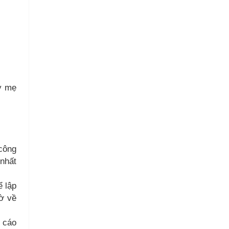
ty mẹ
 công
 nhất
ể lập
ờ về
o cáo