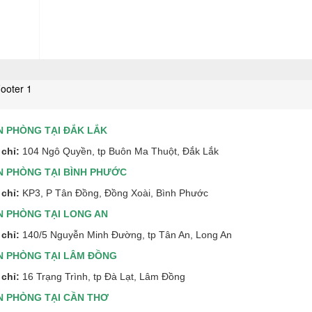
N PHÒNG TẠI ĐẮK LẮK
 chỉ:
104 Ngô Quyền, tp Buôn Ma Thuột, Đắk Lắk
N PHÒNG TẠI BÌNH PHƯỚC
 chỉ:
KP3, P Tân Đồng, Đồng Xoài, Bình Phước
N PHÒNG TẠI LONG AN
 chỉ:
140/5 Nguyễn Minh Đường, tp Tân An, Long An
N PHÒNG TẠI LÂM ĐỒNG
 chỉ:
16 Trạng Trình, tp Đà Lạt, Lâm Đồng
N PHÒNG TẠI CẦN THƠ