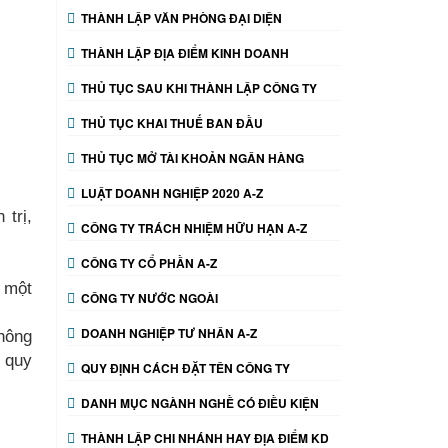
THÀNH LẬP VĂN PHÒNG ĐẠI DIỆN
THÀNH LẬP ĐỊA ĐIỂM KINH DOANH
THỦ TỤC SAU KHI THÀNH LẬP CÔNG TY
THỦ TỤC KHAI THUẾ BAN ĐẦU
THỦ TỤC MỞ TÀI KHOẢN NGÂN HÀNG
LUẬT DOANH NGHIỆP 2020 A-Z
 trị,
CÔNG TY TRÁCH NHIỆM HỮU HẠN A-Z
CÔNG TY CỔ PHẦN A-Z
 một
CÔNG TY NƯỚC NGOÀI
DOANH NGHIỆP TƯ NHÂN A-Z
hông
 quy
QUY ĐỊNH CÁCH ĐẶT TÊN CÔNG TY
DANH MỤC NGÀNH NGHỀ CÓ ĐIỀU KIỆN
THÀNH LẬP CHI NHÁNH HAY ĐỊA ĐIỂM KD