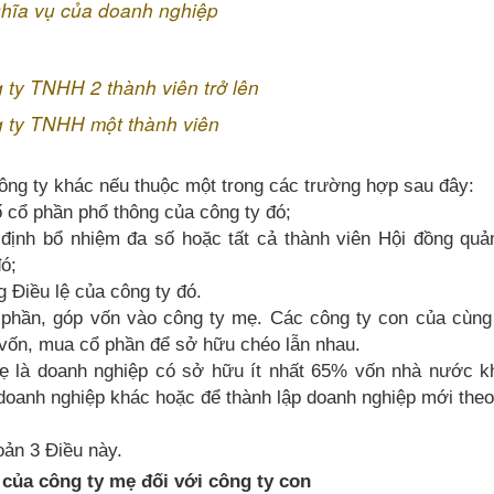
ghĩa vụ của doanh nghiệp
 ty TNHH 2 thành viên trở lên
g ty TNHH một thành viên
công ty khác nếu thuộc một trong các trường hợp sau đây:
ố cổ phần phổ thông của công ty đó;
 định bổ nhiệm đa số hoặc tất cả thành viên Hội đồng quản
ó;
g Điều lệ của công ty đó.
phần, góp vốn vào công ty mẹ. Các công ty con của cùng
vốn, mua cổ phần để sở hữu chéo lẫn nhau.
ẹ là doanh nghiệp có sở hữu ít nhất 65% vốn nhà nước k
oanh nghiệp khác hoặc để thành lập doanh nghiệp mới theo
oản 3 Điều này.
 của công ty mẹ đối với công ty con