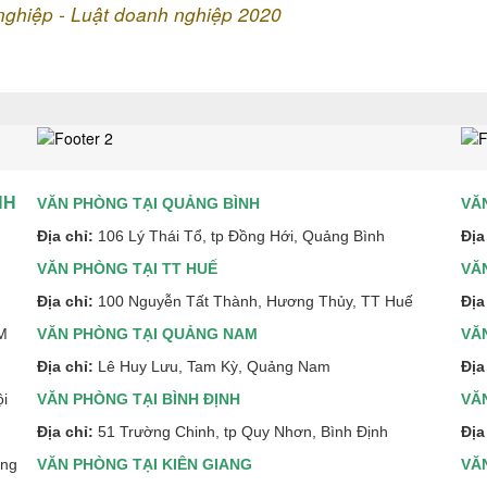
 nghiệp - Luật doanh nghiệp 2020
NH
VĂN PHÒNG TẠI QUẢNG BÌNH
VĂ
Địa chỉ:
106 Lý Thái Tổ, tp Đồng Hới, Quảng Bình
Địa
VĂN PHÒNG TẠI TT HUẾ
VĂ
Địa chỉ:
100 Nguyễn Tất Thành, Hương Thủy, TT Huế
Địa
CM
VĂN PHÒNG TẠI QUẢNG NAM
VĂ
Địa chỉ:
Lê Huy Lưu, Tam Kỳ, Quảng Nam
Địa
ội
VĂN PHÒNG TẠI BÌNH ĐỊNH
VĂ
Địa chỉ:
51 Trường Chinh, tp Quy Nhơn, Bình Định
Địa
ẵng
VĂN PHÒNG TẠI KIÊN GIANG
VĂ