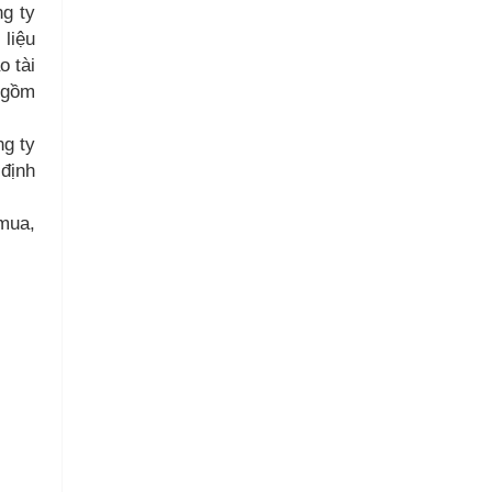
ng ty
 liệu
o tài
 gồm
ng ty
 định
 mua,