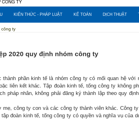
U
KIẾN THỨC - PHÁP LUẬT
KẾ TOÁN
DỊCH THUẬT
 công ty
ệp 2020 quy định nhóm công ty
ác thành phần kinh tế là nhóm công ty có mối quan hệ với
c liên kết khác. Tập đoàn kinh tế, tổng công ty không ph
ách pháp nhân, không phải đăng ký thành lập theo quy địn
ty mẹ, công ty con và các công ty thành viên khác. Công t
 tập đoàn kinh tế, tổng công ty có quyền và nghĩa vụ của 