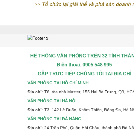
Tổ chức lại giải thể và phá sản doanh
>>
HỆ THỐNG VĂN PHÒNG TRÊN 32 TỈNH THÀ
Điện thoại: 0905 548 995
GẶP TRỰC TIẾP CHÚNG TÔI TẠI ĐỊA CHỈ
VĂN PHÒNG TẠI HỒ CHÍ MINH
Địa chỉ:
T6, tòa nhà Master, 155 Hai Bà Trưng, Q3, H
VĂN PHÒNG TẠI HÀ NỘI
Địa chỉ:
T3, 142 Lê Duẩn, Khâm Thiên, Đống Đa, Hà N
VĂN PHÒNG TẠI ĐÀ NẴNG
Địa chỉ:
24 Trần Phú, Quận Hải Châu, thành phố Đà N