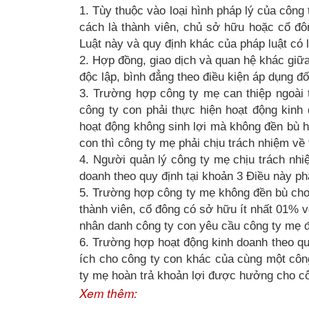
1. Tùy thuộc vào loại hình pháp lý của công
cách là thành viên, chủ sở hữu hoặc cổ đô
Luật này và quy định khác của pháp luật có l
2. Hợp đồng, giao dịch và quan hệ khác giữa
độc lập, bình đẳng theo điều kiện áp dụng đố
3. Trường hợp công ty mẹ can thiệp ngoài
công ty con phải thực hiện hoạt động kinh 
hoạt động không sinh lợi mà không đền bù hợ
con thì công ty mẹ phải chịu trách nhiệm về t
4. Người quản lý công ty mẹ chịu trách nhi
doanh theo quy định tại khoản 3 Điều này phả
5. Trường hợp công ty mẹ không đền bù cho 
thành viên, cổ đông có sở hữu ít nhất 01% 
nhân danh công ty con yêu cầu công ty mẹ đề
6. Trường hợp hoạt động kinh doanh theo quy
ích cho công ty con khác của cùng một công
ty mẹ hoàn trả khoản lợi được hưởng cho côn
Xem thêm: