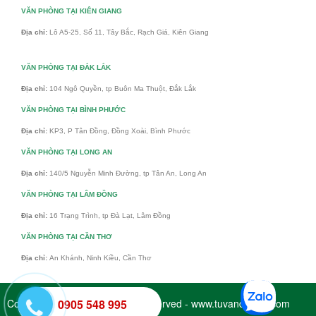
VĂN PHÒNG TẠI KIÊN GIANG
Địa chỉ:
Lô A5-25, Số 11, Tây Bắc, Rạch Giá, Kiên Giang
VĂN PHÒNG TẠI ĐẮK LẮK
Địa chỉ:
104 Ngô Quyền, tp Buôn Ma Thuột, Đắk Lắk
VĂN PHÒNG TẠI BÌNH PHƯỚC
Địa chỉ:
KP3, P Tân Đồng, Đồng Xoài, Bình Phước
VĂN PHÒNG TẠI LONG AN
Địa chỉ:
140/5 Nguyễn Minh Đường, tp Tân An, Long An
VĂN PHÒNG TẠI LÂM ĐỒNG
Địa chỉ:
16 Trạng Trình, tp Đà Lạt, Lâm Đồng
VĂN PHÒNG TẠI CẦN THƠ
Địa chỉ:
An Khánh, Ninh Kiều, Cần Thơ
Copyright © 2017 - All Rights Reserved - www.tuvandaiviet.com
0905 548 995