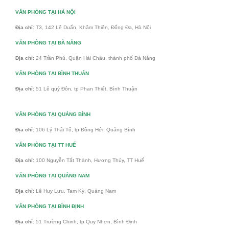
VĂN PHÒNG TẠI HÀ NỘI
Địa chỉ:
T3, 142 Lê Duẩn, Khâm Thiên, Đống Đa, Hà Nội
VĂN PHÒNG TẠI ĐÀ NẴNG
Địa chỉ:
24 Trần Phú, Quận Hải Châu, thành phố Đà Nẵng
VĂN PHÒNG TẠI BÌNH THUÂN
Địa chỉ:
51 Lê quý Đôn, tp Phan Thiết, Bình Thuận
VĂN PHÒNG TẠI QUẢNG BÌNH
Địa chỉ:
106 Lý Thái Tổ, tp Đồng Hới, Quảng Bình
VĂN PHÒNG TẠI TT HUẾ
Địa chỉ:
100 Nguyễn Tất Thành, Hương Thủy, TT Huế
VĂN PHÒNG TẠI QUẢNG NAM
Địa chỉ:
Lê Huy Lưu, Tam Kỳ, Quảng Nam
VĂN PHÒNG TẠI BÌNH ĐỊNH
Địa chỉ:
51 Trường Chinh, tp Quy Nhơn, Bình Định