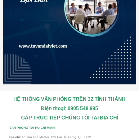
HỆ THỐNG VĂN PHÒNG TRÊN 32 TỈNH THÀNH
Điện thoại: 0905 548 995
GẶP TRỰC TIẾP CHÚNG TÔI TẠI ĐỊA CHỈ
VĂN PHÒNG TẠI HỒ CHÍ MINH
Địa chỉ:
T6, tòa nhà Master, 155 Hai Bà Trưng, Q3, HCM