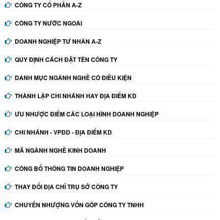
CÔNG TY CỔ PHẦN A-Z
CÔNG TY NƯỚC NGOÀI
DOANH NGHIỆP TƯ NHÂN A-Z
QUY ĐỊNH CÁCH ĐẶT TÊN CÔNG TY
DANH MỤC NGÀNH NGHỀ CÓ ĐIỀU KIỆN
THÀNH LẬP CHI NHÁNH HAY ĐỊA ĐIỂM KD
ƯU NHƯỢC ĐIỂM CÁC LOẠI HÌNH DOANH NGHIỆP
CHI NHÁNH - VPĐD - ĐỊA ĐIỂM KD
MÃ NGÀNH NGHỀ KINH DOANH
CÔNG BỐ THÔNG TIN DOANH NGHIỆP
THAY ĐỔI ĐỊA CHỈ TRỤ SỞ CÔNG TY
CHUYỂN NHƯỢNG VỐN GÓP CÔNG TY TNHH