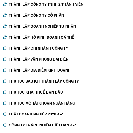
THÀNH LẬP CÔNG TY TNHH 2 THÀNH VIÊN
THÀNH LẬP CÔNG TY CỔ PHẦN
THÀNH LẬP DOANH NGHIỆP TƯ NHÂN
THÀNH LẬP HỘ KINH DOANH CÁ THỂ
THÀNH LẬP CHI NHÁNH CÔNG TY
THÀNH LẬP VĂN PHÒNG ĐẠI DIỆN
THÀNH LẬP ĐỊA ĐIỂM KINH DOANH
THỦ TỤC SAU KHI THÀNH LẬP CÔNG TY
THỦ TỤC KHAI THUẾ BAN ĐẦU
THỦ TỤC MỞ TÀI KHOẢN NGÂN HÀNG
LUẬT DOANH NGHIỆP 2020 A-Z
CÔNG TY TRÁCH NHIỆM HỮU HẠN A-Z