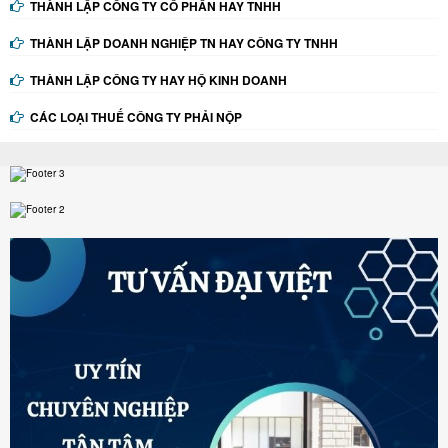
THÀNH LẬP CÔNG TY CỔ PHẦN HAY TNHH
THÀNH LẬP DOANH NGHIỆP TN HAY CÔNG TY TNHH
THÀNH LẬP CÔNG TY HAY HỘ KINH DOANH
CÁC LOẠI THUẾ CÔNG TY PHẢI NỘP