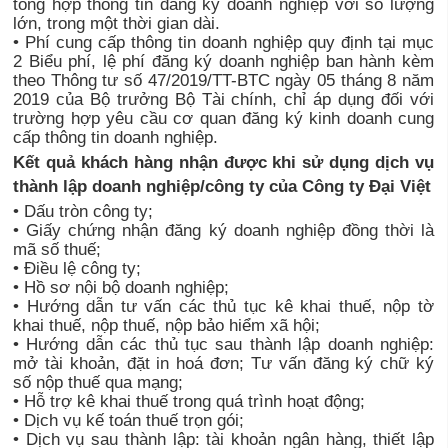
tổng hợp thông tin đăng ký doanh nghiệp với số lượng
lớn, trong một thời gian dài.
• Phí cung cấp thông tin doanh nghiệp quy định tại mục
2 Biểu phí, lệ phí đăng ký doanh nghiệp ban hành kèm
theo Thông tư số 47/2019/TT-BTC ngày 05 tháng 8 năm
2019 của Bộ trưởng Bộ Tài chính, chỉ áp dụng đối với
trường hợp yêu cầu cơ quan đăng ký kinh doanh cung
cấp thông tin doanh nghiệp.
Kết quả khách hàng nhận được khi sử dụng dịch vụ
thành lập doanh nghiệp/công ty của Công ty Đại Việt
• Dấu tròn công ty;
• Giấy chứng nhận đăng ký doanh nghiệp đồng thời là
mã số thuế;
• Điều lệ công ty;
• Hồ sơ nội bộ doanh nghiệp;
• Hướng dẫn tư vấn các thủ tục kê khai thuế, nộp tờ
khai thuế, nộp thuế, nộp bảo hiểm xã hội;
• Hướng dẫn các thủ tục sau thành lập doanh nghiệp:
mở tài khoản, đặt in hoá đơn; Tư vấn đăng ký chữ ký
số nộp thuế qua mạng;
• Hỗ trợ kê khai thuế trong quá trình hoạt động;
• Dịch vụ kế toán thuế trọn gói;
• Dịch vụ sau thành lập: tài khoản ngân hàng, thiết lập