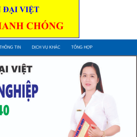
THÔNG TIN
DỊCH VỤ KHÁC
TỔNG HỢP