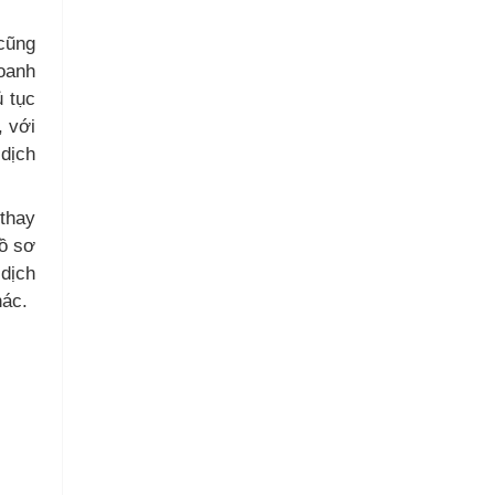
cũng
doanh
ủ tục
, với
 dịch
 thay
hồ sơ
 dịch
hác.