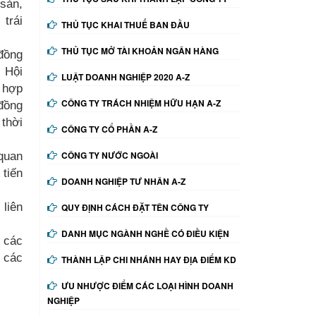
sản,
 trái
THỦ TỤC KHAI THUẾ BAN ĐẦU
THỦ TỤC MỞ TÀI KHOẢN NGÂN HÀNG
đồng
, Hội
LUẬT DOANH NGHIỆP 2020 A-Z
y hợp
CÔNG TY TRÁCH NHIỆM HỮU HẠN A-Z
 đồng
 thời
CÔNG TY CỔ PHẦN A-Z
 quan
CÔNG TY NƯỚC NGOÀI
 tiến
DOANH NGHIỆP TƯ NHÂN A-Z
liên
QUY ĐỊNH CÁCH ĐẶT TÊN CÔNG TY
DANH MỤC NGÀNH NGHỀ CÓ ĐIỀU KIỆN
g các
 các
THÀNH LẬP CHI NHÁNH HAY ĐỊA ĐIỂM KD
ƯU NHƯỢC ĐIỂM CÁC LOẠI HÌNH DOANH
NGHIỆP