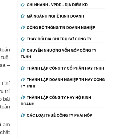
CHI NHÁNH - VPĐD - ĐỊA ĐIỂM KD
MÃ NGÀNH NGHỀ KINH DOANH
CÔNG BỐ THÔNG TIN DOANH NGHIỆP
THAY ĐỔI ĐỊA CHỈ TRỤ SỞ CÔNG TY
 toán
CHUYỂN NHƯỢNG VỐN GÓP CÔNG TY
TNHH
 tuệ,
isa –
THÀNH LẬP CÔNG TY CỔ PHẦN HAY TNHH
THÀNH LẬP DOANH NGHIỆP TN HAY CÔNG
ồ Chí
TY TNHH
u trí
THÀNH LẬP CÔNG TY HAY HỘ KINH
o bài
DOANH
 toàn
CÁC LOẠI THUẾ CÔNG TY PHẢI NỘP
ũ am
 chất