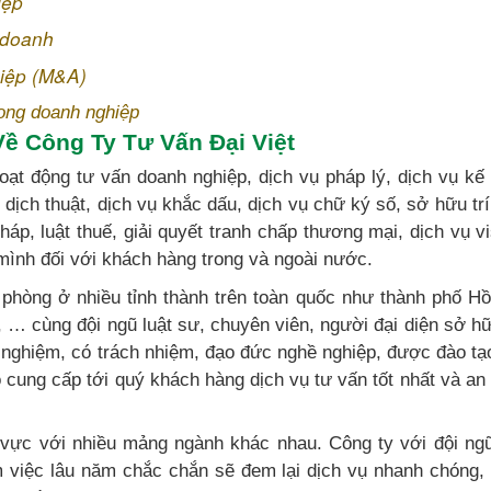
iệp
 doanh
iệp (M&A)
rong doanh nghiệp
Về Công Ty Tư Vấn Đại Việt
ạt động tư vấn doanh nghiệp, dịch vụ pháp lý, dịch vụ kế
ụ dịch thuật, dịch vụ khắc dấu, dịch vụ chữ ký số, sở hữu trí
háp, luật thuế, giải quyết tranh chấp thương mại, dịch vụ v
mình đối với khách hàng trong và ngoài nước.
 phòng ở nhiều tỉnh thành trên toàn quốc như thành phố H
… cùng đội ngũ luật sư, chuyên viên, người đại diện sở hữ
nh nghiệm, có trách nhiệm, đạo đức nghề nghiệp, được đào tạ
cung cấp tới quý khách hàng dịch vụ tư vấn tốt nhất và an
h vực với nhiều mảng ngành khác nhau. Công ty với đội ng
m việc lâu năm chắc chắn sẽ đem lại dịch vụ nhanh chóng,