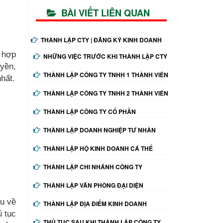
BÀI VIẾT LIÊN QUAN
THÀNH LẬP CTY | ĐĂNG KÝ KINH DOANH
ể hợp
NHỮNG VIỆC TRƯỚC KHI THÀNH LẬP CTY
yền,
THÀNH LẬP CÔNG TY TNHH 1 THÀNH VIÊN
hất.
THÀNH LẬP CÔNG TY TNHH 2 THÀNH VIÊN
THÀNH LẬP CÔNG TY CỔ PHẦN
THÀNH LẬP DOANH NGHIỆP TƯ NHÂN
THÀNH LẬP HỘ KINH DOANH CÁ THỂ
THÀNH LẬP CHI NHÁNH CÔNG TY
THÀNH LẬP VĂN PHÒNG ĐẠI DIỆN
ếu về
THÀNH LẬP ĐỊA ĐIỂM KINH DOANH
ủ tục
THỦ TỤC SAU KHI THÀNH LẬP CÔNG TY