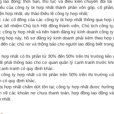
lao động; thời hạn, thủ tục và điều kiện chuyển đổi tài 
iếu của công ty bị hợp nhất thành phần vốn góp, cổ phần,
ện hợp nhất; dự thảo Điều lệ công ty hợp nhất;
c các cổ đông của các công ty bị hợp nhất thông qua hợp 
c bổ nhiệm Chủ tịch Hội đồng thành viên, Chủ tịch công ty
 công ty hợp nhất và tiến hành đăng ký kinh doanh công t
ường hợp này, hồ sơ đăng ký kinh doanh phải kèm theo hợp
đến các chủ nợ và thông báo cho người lao động biết trong
hợp nhất có thị phần từ 30% đến 50% trên thị trường liên
ất phải thông báo cho cơ quan quản lý cạnh tranh trước khi
cạnh tranh có quy định khác.
ông ty hợp nhất có thị phần trên 50% trên thị trường có 
h có quy định khác.
 bị hợp nhất chấm dứt tồn tại; công ty hợp nhất được hưởn
ệm về các khoản nợ chưa thanh toán, hợp đồng lao động và
 nhất.