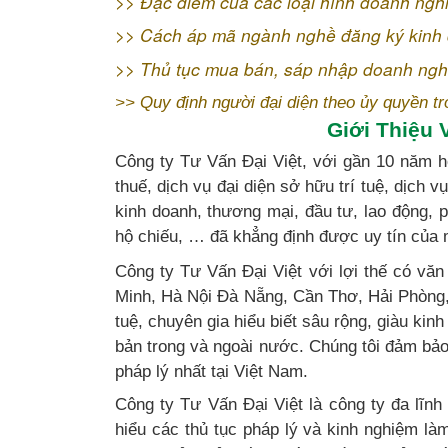
>>
Đặc điểm của các loại hình doanh ngh
>>
Cách áp mã ngành nghề đăng ký kinh
>>
Thủ tục mua bán, sáp nhập doanh ngh
>>
Quy định người đại diện theo ủy quyền t
Giới Thiệu 
Công ty Tư Vấn Đại Việt, với gần 10 năm ho
thuế, dịch vụ đại diện sở hữu trí tuệ, dịch v
kinh doanh, thương mại, đầu tư, lao động, p
hộ chiếu, … đã khẳng định được uy tín của 
Công ty Tư Vấn Đại Việt với lợi thế có văn
Minh, Hà Nội Đà Nẵng, Cần Thơ, Hải Phòng, 
tuệ, chuyên gia hiểu biết sâu rộng, giàu ki
bản trong và ngoài nước. Chúng tôi đảm bảo 
pháp lý nhất tại Việt Nam.
Công ty Tư Vấn Đại Việt là công ty đa lĩn
hiểu các thủ tục pháp lý và kinh nghiệm là