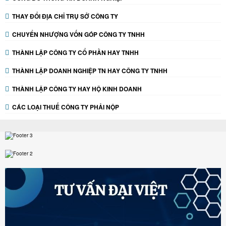
THAY ĐỔI ĐỊA CHỈ TRỤ SỞ CÔNG TY
CHUYỂN NHƯỢNG VỐN GÓP CÔNG TY TNHH
THÀNH LẬP CÔNG TY CỔ PHẦN HAY TNHH
THÀNH LẬP DOANH NGHIỆP TN HAY CÔNG TY TNHH
THÀNH LẬP CÔNG TY HAY HỘ KINH DOANH
CÁC LOẠI THUẾ CÔNG TY PHẢI NỘP