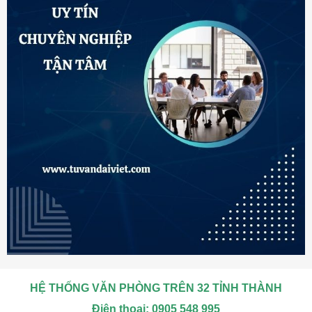
HỆ THỐNG VĂN PHÒNG TRÊN 32 TỈNH THÀNH
Điện thoại: 0905 548 995