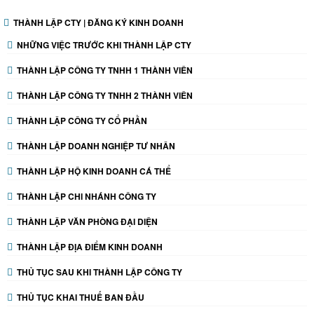
THÀNH LẬP CTY | ĐĂNG KÝ KINH DOANH
NHỮNG VIỆC TRƯỚC KHI THÀNH LẬP CTY
THÀNH LẬP CÔNG TY TNHH 1 THÀNH VIÊN
THÀNH LẬP CÔNG TY TNHH 2 THÀNH VIÊN
THÀNH LẬP CÔNG TY CỔ PHẦN
THÀNH LẬP DOANH NGHIỆP TƯ NHÂN
THÀNH LẬP HỘ KINH DOANH CÁ THỂ
THÀNH LẬP CHI NHÁNH CÔNG TY
THÀNH LẬP VĂN PHÒNG ĐẠI DIỆN
THÀNH LẬP ĐỊA ĐIỂM KINH DOANH
THỦ TỤC SAU KHI THÀNH LẬP CÔNG TY
THỦ TỤC KHAI THUẾ BAN ĐẦU