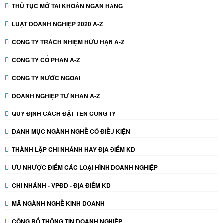
THỦ TỤC MỞ TÀI KHOẢN NGÂN HÀNG
LUẬT DOANH NGHIỆP 2020 A-Z
CÔNG TY TRÁCH NHIỆM HỮU HẠN A-Z
CÔNG TY CỔ PHẦN A-Z
CÔNG TY NƯỚC NGOÀI
DOANH NGHIỆP TƯ NHÂN A-Z
QUY ĐỊNH CÁCH ĐẶT TÊN CÔNG TY
DANH MỤC NGÀNH NGHỀ CÓ ĐIỀU KIỆN
THÀNH LẬP CHI NHÁNH HAY ĐỊA ĐIỂM KD
ƯU NHƯỢC ĐIỂM CÁC LOẠI HÌNH DOANH NGHIỆP
CHI NHÁNH - VPĐD - ĐỊA ĐIỂM KD
MÃ NGÀNH NGHỀ KINH DOANH
CÔNG BỐ THÔNG TIN DOANH NGHIỆP