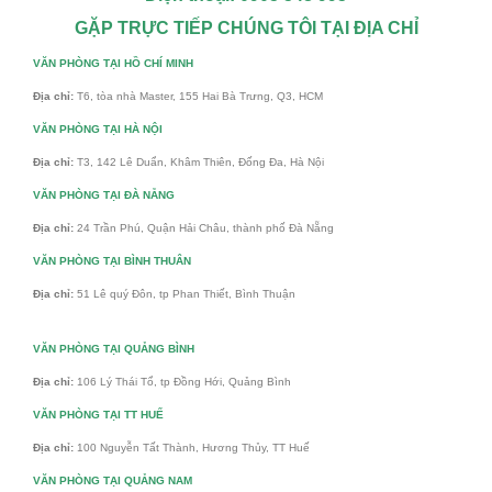
GẶP TRỰC TIẾP CHÚNG TÔI TẠI ĐỊA CHỈ
VĂN PHÒNG TẠI HỒ CHÍ MINH
Địa chỉ:
T6, tòa nhà Master, 155 Hai Bà Trưng, Q3, HCM
VĂN PHÒNG TẠI HÀ NỘI
Địa chỉ:
T3, 142 Lê Duẩn, Khâm Thiên, Đống Đa, Hà Nội
VĂN PHÒNG TẠI ĐÀ NẴNG
Địa chỉ:
24 Trần Phú, Quận Hải Châu, thành phố Đà Nẵng
VĂN PHÒNG TẠI BÌNH THUÂN
Địa chỉ:
51 Lê quý Đôn, tp Phan Thiết, Bình Thuận
VĂN PHÒNG TẠI QUẢNG BÌNH
Địa chỉ:
106 Lý Thái Tổ, tp Đồng Hới, Quảng Bình
VĂN PHÒNG TẠI TT HUẾ
Địa chỉ:
100 Nguyễn Tất Thành, Hương Thủy, TT Huế
VĂN PHÒNG TẠI QUẢNG NAM