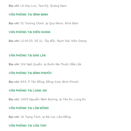
Địa chỉ:
Lê Huy Lưu, Tam Kỳ, Quảng Nam
VĂN PHÒNG TẠI BÌNH ĐỊNH
Địa chỉ:
51 Trường Chinh, tp Quy Nhơn, Bình Định
VĂN PHÒNG TẠI KIÊN GIANG
Địa chỉ:
Lô A5-25, Số 11, Tây Bắc, Rạch Giá, Kiên Giang
VĂN PHÒNG TẠI ĐẮK LẮK
Địa chỉ:
104 Ngô Quyền, tp Buôn Ma Thuột, Đắk Lắk
VĂN PHÒNG TẠI BÌNH PHƯỚC
Địa chỉ:
KP3, P Tân Đồng, Đồng Xoài, Bình Phước
VĂN PHÒNG TẠI LONG AN
Địa chỉ:
140/5 Nguyễn Minh Đường, tp Tân An, Long An
VĂN PHÒNG TẠI LÂM ĐỒNG
Địa chỉ:
16 Trạng Trình, tp Đà Lạt, Lâm Đồng
VĂN PHÒNG TẠI CẦN THƠ