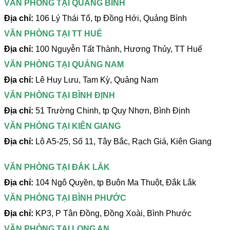
VĂN PHÒNG TẠI QUẢNG BÌNH
Địa chỉ:
106 Lý Thái Tổ, tp Đồng Hới, Quảng Bình
VĂN PHÒNG TẠI TT HUẾ
Địa chỉ:
100 Nguyễn Tất Thành, Hương Thủy, TT Huế
VĂN PHÒNG TẠI QUẢNG NAM
Địa chỉ:
Lê Huy Lưu, Tam Kỳ, Quảng Nam
VĂN PHÒNG TẠI BÌNH ĐỊNH
Địa chỉ:
51 Trường Chinh, tp Quy Nhơn, Bình Định
VĂN PHÒNG TẠI KIÊN GIANG
Địa chỉ:
Lô A5-25, Số 11, Tây Bắc, Rạch Giá, Kiên Giang
VĂN PHÒNG TẠI ĐẮK LẮK
Địa chỉ:
104 Ngô Quyền, tp Buôn Ma Thuột, Đắk Lắk
VĂN PHÒNG TẠI BÌNH PHƯỚC
Địa chỉ:
KP3, P Tân Đồng, Đồng Xoài, Bình Phước
VĂN PHÒNG TẠI LONG AN