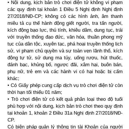
• Nội dung, kịch bản trò chơi điện tử không vi phạm
các quy định tại khoản 1 Điều 5 Nghị định Nghị định
27/2018/NĐ-CP; không có các hình ảnh, âm thanh
miêu tả cụ thể hành động giết người, tra tấn người,
kích động bạo lực, thú tính, khiêu dâm, dung tục, trái
với truyền thống đạo đức, văn hóa, thuần phong mỹ
tục của dân tộc, xuyên tạc, phá hoại truyền thống lịch
sử, vi phạm chủ quyền và sự toàn vẹn lãnh thổ, kích
động tự tử, sử dụng ma túy, uống rượu, hút thuốc,
đánh bạc, khủng bố, ngược đãi, xâm hại, buôn bán,
phụ nữ, trẻ em và các hành vi có hại hoặc bị cấm
khác;
• Có Giấy phép cung cấp dịch vụ trò chơi điện tử còn
thời hạn tối thiểu 01 năm;
• Trò chơi điện tử có kết quả phân loại theo độ tuổi
phù hợp với nội dung, kịch bản trò chơi theo quy định
tại khoản 1, khoản 2 Điều 31a Nghị định 27/2018/NĐ-
CP.
Có biện pháp quản lý thông tin tài Khoản của người