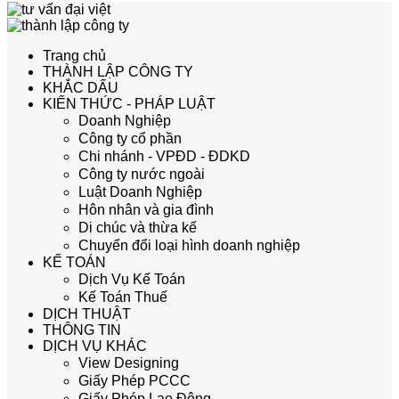
Trang chủ
THÀNH LẬP CÔNG TY
KHẮC DẤU
KIẾN THỨC - PHÁP LUẬT
Doanh Nghiệp
Công ty cổ phần
Chi nhánh - VPĐD - ĐDKD
Công ty nước ngoài
Luật Doanh Nghiệp
Hôn nhân và gia đình
Di chúc và thừa kế
Chuyển đổi loại hình doanh nghiệp
KẾ TOÁN
Dịch Vụ Kế Toán
Kế Toán Thuế
DỊCH THUẬT
THÔNG TIN
DỊCH VỤ KHÁC
View Designing
Giấy Phép PCCC
Giấy Phép Lao Động