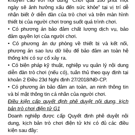
khuyến cáo với nội dung “Chơi quá 180 phút một
ngày sẽ ảnh hưởng xấu đến sức khỏe” tại vị trí dễ
nhận biết ở diễn đàn của trò chơi và trên màn hình
thiết bị của người chơi trong suốt quá trình chơi.
• Có phương án bảo đảm chất lượng dịch vụ, bảo
đảm quyền lợi của người chơi.
• Có phương án dự phòng về thiết bị và kết nối,
phương án sao lưu dữ liệu để bảo đảm an toàn hệ
thống khi có sự cố xảy ra.
• Có biện pháp kỹ thuật, nghiệp vụ quản lý nội dung
diễn đàn trò chơi (nếu có), tuân thủ theo quy định tại
khoản 2 Điều 23d Nghị định 27/2018/NĐ-CP.
• Có phương án bảo đảm an toàn, an ninh thông tin
và bí mật thông tin cá nhân của người chơi.
Điều kiện cấp quyết định phê duyệt nội dung, kịch
bản trò chơi điện tử G1
Doanh nghiệp được cấp Quyết định phê duyệt nội
dung, kịch bản trò chơi điện tử khi có đủ các điều
kiện sau đây: