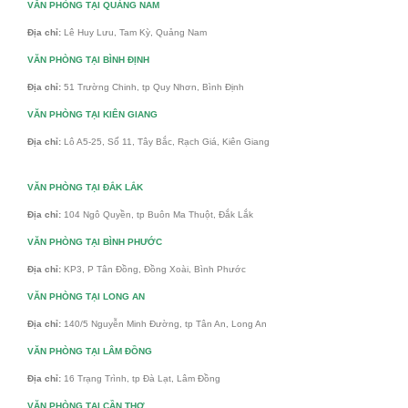
VĂN PHÒNG TẠI QUẢNG NAM
Địa chỉ:
Lê Huy Lưu, Tam Kỳ, Quảng Nam
VĂN PHÒNG TẠI BÌNH ĐỊNH
Địa chỉ:
51 Trường Chinh, tp Quy Nhơn, Bình Định
VĂN PHÒNG TẠI KIÊN GIANG
Địa chỉ:
Lô A5-25, Số 11, Tây Bắc, Rạch Giá, Kiên Giang
VĂN PHÒNG TẠI ĐẮK LẮK
Địa chỉ:
104 Ngô Quyền, tp Buôn Ma Thuột, Đắk Lắk
VĂN PHÒNG TẠI BÌNH PHƯỚC
Địa chỉ:
KP3, P Tân Đồng, Đồng Xoài, Bình Phước
VĂN PHÒNG TẠI LONG AN
Địa chỉ:
140/5 Nguyễn Minh Đường, tp Tân An, Long An
VĂN PHÒNG TẠI LÂM ĐỒNG
Địa chỉ:
16 Trạng Trình, tp Đà Lạt, Lâm Đồng
VĂN PHÒNG TẠI CẦN THƠ