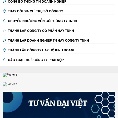
CÔNG BỐ THÔNG TIN DOANH NGHIỆP
THAY ĐỔI ĐỊA CHỈ TRỤ SỞ CÔNG TY
CHUYỂN NHƯỢNG VỐN GÓP CÔNG TY TNHH
THÀNH LẬP CÔNG TY CỔ PHẦN HAY TNHH
THÀNH LẬP DOANH NGHIỆP TN HAY CÔNG TY TNHH
THÀNH LẬP CÔNG TY HAY HỘ KINH DOANH
CÁC LOẠI THUẾ CÔNG TY PHẢI NỘP