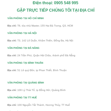
Điện thoại: 0905 548 995
GẶP TRỰC TIẾP CHÚNG TÔI TẠI ĐỊA CHỈ
VĂN PHÒNG TẠI HỒ CHÍ MINH
Địa chỉ:
T6, tòa nhà Master, 155 Hai Bà Trưng, Q3, HCM
VĂN PHÒNG TẠI HÀ NỘI
Địa chỉ:
T3, 142 Lê Duẩn, Khâm Thiên, Đống Đa, Hà Nội
VĂN PHÒNG TẠI ĐÀ NẴNG
Địa chỉ:
24 Trần Phú, Quận Hải Châu, thành phố Đà Nẵng
VĂN PHÒNG TẠI BÌNH THUÂN
Địa chỉ:
51 Lê quý Đôn, tp Phan Thiết, Bình Thuận
VĂN PHÒNG TẠI QUẢNG BÌNH
Địa chỉ:
106 Lý Thái Tổ, tp Đồng Hới, Quảng Bình
VĂN PHÒNG TẠI TT HUẾ
Địa chỉ:
100 Nguyễn Tất Thành, Hương Thủy, TT Huế