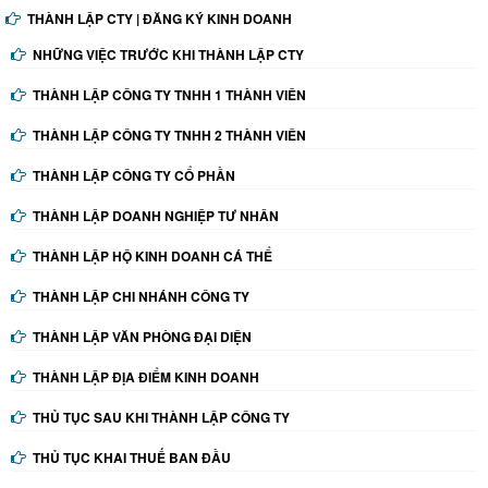
THÀNH LẬP CTY | ĐĂNG KÝ KINH DOANH
NHỮNG VIỆC TRƯỚC KHI THÀNH LẬP CTY
THÀNH LẬP CÔNG TY TNHH 1 THÀNH VIÊN
THÀNH LẬP CÔNG TY TNHH 2 THÀNH VIÊN
THÀNH LẬP CÔNG TY CỔ PHẦN
THÀNH LẬP DOANH NGHIỆP TƯ NHÂN
THÀNH LẬP HỘ KINH DOANH CÁ THỂ
THÀNH LẬP CHI NHÁNH CÔNG TY
THÀNH LẬP VĂN PHÒNG ĐẠI DIỆN
THÀNH LẬP ĐỊA ĐIỂM KINH DOANH
THỦ TỤC SAU KHI THÀNH LẬP CÔNG TY
THỦ TỤC KHAI THUẾ BAN ĐẦU