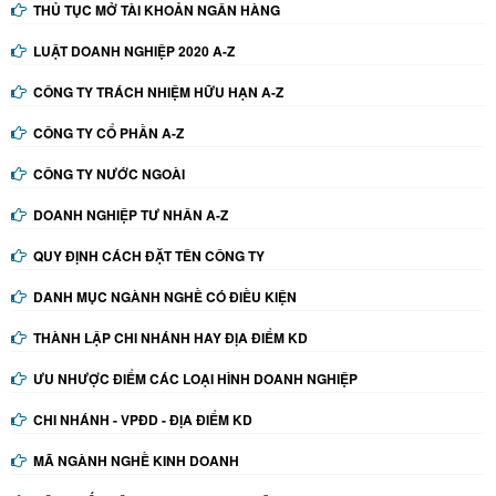
THỦ TỤC MỞ TÀI KHOẢN NGÂN HÀNG
LUẬT DOANH NGHIỆP 2020 A-Z
CÔNG TY TRÁCH NHIỆM HỮU HẠN A-Z
CÔNG TY CỔ PHẦN A-Z
CÔNG TY NƯỚC NGOÀI
DOANH NGHIỆP TƯ NHÂN A-Z
QUY ĐỊNH CÁCH ĐẶT TÊN CÔNG TY
DANH MỤC NGÀNH NGHỀ CÓ ĐIỀU KIỆN
THÀNH LẬP CHI NHÁNH HAY ĐỊA ĐIỂM KD
ƯU NHƯỢC ĐIỂM CÁC LOẠI HÌNH DOANH NGHIỆP
CHI NHÁNH - VPĐD - ĐỊA ĐIỂM KD
MÃ NGÀNH NGHỀ KINH DOANH