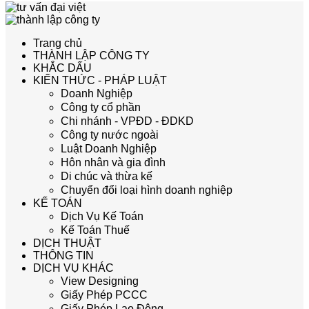
Trang chủ
THÀNH LẬP CÔNG TY
KHẮC DẤU
KIẾN THỨC - PHÁP LUẬT
Doanh Nghiệp
Công ty cổ phần
Chi nhánh - VPĐD - ĐDKD
Công ty nước ngoài
Luật Doanh Nghiệp
Hôn nhân và gia đình
Di chúc và thừa kế
Chuyển đổi loại hình doanh nghiệp
KẾ TOÁN
Dịch Vụ Kế Toán
Kế Toán Thuế
DỊCH THUẬT
THÔNG TIN
DỊCH VỤ KHÁC
View Designing
Giấy Phép PCCC
Giấy Phép Lao Động