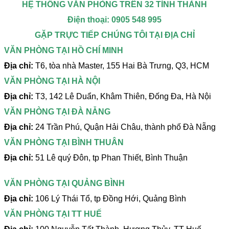
HỆ THỐNG VĂN PHÒNG TRÊN 32 TỈNH THÀNH
Điện thoại: 0905 548 995
GẶP TRỰC TIẾP CHÚNG TÔI TẠI ĐỊA CHỈ
VĂN PHÒNG TẠI HỒ CHÍ MINH
Địa chỉ:
T6, tòa nhà Master, 155 Hai Bà Trưng, Q3, HCM
VĂN PHÒNG TẠI HÀ NỘI
Địa chỉ:
T3, 142 Lê Duẩn, Khâm Thiên, Đống Đa, Hà Nội
VĂN PHÒNG TẠI ĐÀ NẴNG
Địa chỉ:
24 Trần Phú, Quận Hải Châu, thành phố Đà Nẵng
VĂN PHÒNG TẠI BÌNH THUÂN
Địa chỉ:
51 Lê quý Đôn, tp Phan Thiết, Bình Thuận
VĂN PHÒNG TẠI QUẢNG BÌNH
Địa chỉ:
106 Lý Thái Tổ, tp Đồng Hới, Quảng Bình
VĂN PHÒNG TẠI TT HUẾ