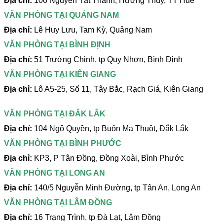
Địa chỉ:
100 Nguyễn Tất Thành, Hương Thủy, TT Huế
VĂN PHÒNG TẠI QUẢNG NAM
Địa chỉ:
Lê Huy Lưu, Tam Kỳ, Quảng Nam
VĂN PHÒNG TẠI BÌNH ĐỊNH
Địa chỉ:
51 Trường Chinh, tp Quy Nhơn, Bình Định
VĂN PHÒNG TẠI KIÊN GIANG
Địa chỉ:
Lô A5-25, Số 11, Tây Bắc, Rạch Giá, Kiên Giang
VĂN PHÒNG TẠI ĐẮK LẮK
Địa chỉ:
104 Ngô Quyền, tp Buôn Ma Thuột, Đắk Lắk
VĂN PHÒNG TẠI BÌNH PHƯỚC
Địa chỉ:
KP3, P Tân Đồng, Đồng Xoài, Bình Phước
VĂN PHÒNG TẠI LONG AN
Địa chỉ:
140/5 Nguyễn Minh Đường, tp Tân An, Long An
VĂN PHÒNG TẠI LÂM ĐỒNG
Địa chỉ:
16 Trạng Trình, tp Đà Lạt, Lâm Đồng