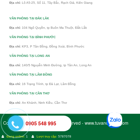
Địa chỉ:
Lô A5-25, Số 11, Tây Bắc, Rạch Giá, Kiên Giang
VĂN PHÒNG TẠI ĐẮK LẮK
Địa chỉ:
104 Ngô Quyền, tp Buôn Ma Thuột, Đắk Lắk
VĂN PHÒNG TẠI BÌNH PHƯỚC
Địa chỉ:
KP3, P Tân Đồng, Đồng Xoài, Bình Phước
VĂN PHÒNG TẠI LONG AN
Địa chỉ:
140/5 Nguyễn Minh Đường, tp Tân An, Long An
VĂN PHÒNG TẠI LÂM ĐỒNG
Địa chỉ:
16 Trạng Trình, tp Đà Lạt, Lâm Đồng
VĂN PHÒNG TẠI CẦN THƠ
Địa chỉ:
An Khánh, Ninh Kiều, Cần Thơ
Copyright © 2017 - All Rights Reserved - www.tuvandaiviet.com
0905 548 995
Đang online:
1
Lượt truy cập:
5787078