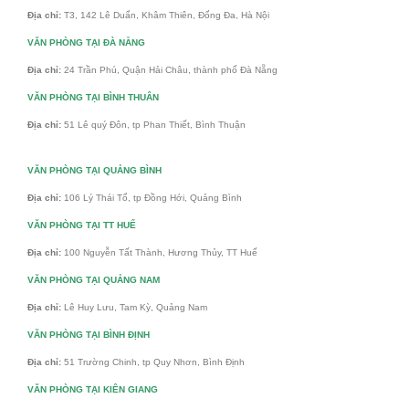
Địa chỉ:
T3, 142 Lê Duẩn, Khâm Thiên, Đống Đa, Hà Nội
VĂN PHÒNG TẠI ĐÀ NẴNG
Địa chỉ:
24 Trần Phú, Quận Hải Châu, thành phố Đà Nẵng
VĂN PHÒNG TẠI BÌNH THUÂN
Địa chỉ:
51 Lê quý Đôn, tp Phan Thiết, Bình Thuận
VĂN PHÒNG TẠI QUẢNG BÌNH
Địa chỉ:
106 Lý Thái Tổ, tp Đồng Hới, Quảng Bình
VĂN PHÒNG TẠI TT HUẾ
Địa chỉ:
100 Nguyễn Tất Thành, Hương Thủy, TT Huế
VĂN PHÒNG TẠI QUẢNG NAM
Địa chỉ:
Lê Huy Lưu, Tam Kỳ, Quảng Nam
VĂN PHÒNG TẠI BÌNH ĐỊNH
Địa chỉ:
51 Trường Chinh, tp Quy Nhơn, Bình Định
VĂN PHÒNG TẠI KIÊN GIANG