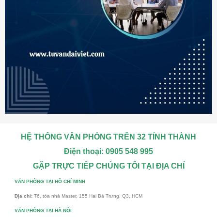
HỆ THỐNG VĂN PHÒNG TRÊN 32 TỈNH THÀNH
Điện thoại: 0905 548 995
GẶP TRỰC TIẾP CHÚNG TÔI TẠI ĐỊA CHỈ
VĂN PHÒNG TẠI HỒ CHÍ MINH
Địa chỉ:
T6, tòa nhà Master, 155 Hai Bà Trưng, Q3, HCM
VĂN PHÒNG TẠI HÀ NỘI