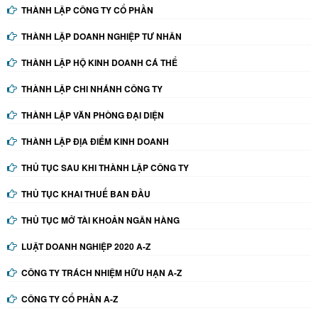
THÀNH LẬP CÔNG TY CỔ PHẦN
THÀNH LẬP DOANH NGHIỆP TƯ NHÂN
THÀNH LẬP HỘ KINH DOANH CÁ THỂ
THÀNH LẬP CHI NHÁNH CÔNG TY
THÀNH LẬP VĂN PHÒNG ĐẠI DIỆN
THÀNH LẬP ĐỊA ĐIỂM KINH DOANH
THỦ TỤC SAU KHI THÀNH LẬP CÔNG TY
THỦ TỤC KHAI THUẾ BAN ĐẦU
THỦ TỤC MỞ TÀI KHOẢN NGÂN HÀNG
LUẬT DOANH NGHIỆP 2020 A-Z
CÔNG TY TRÁCH NHIỆM HỮU HẠN A-Z
CÔNG TY CỔ PHẦN A-Z