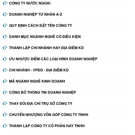
CÔNG TY NƯỚC NGOÀI
DOANH NGHIỆP TƯ NHÂN A-Z
QUY ĐỊNH CÁCH ĐẶT TÊN CÔNG TY
DANH MỤC NGÀNH NGHỀ CÓ ĐIỀU KIỆN
THÀNH LẬP CHI NHÁNH HAY ĐỊA ĐIỂM KD
ƯU NHƯỢC ĐIỂM CÁC LOẠI HÌNH DOANH NGHIỆP
CHI NHÁNH - VPĐD - ĐỊA ĐIỂM KD
MÃ NGÀNH NGHỀ KINH DOANH
CÔNG BỐ THÔNG TIN DOANH NGHIỆP
THAY ĐỔI ĐỊA CHỈ TRỤ SỞ CÔNG TY
CHUYỂN NHƯỢNG VỐN GÓP CÔNG TY TNHH
THÀNH LẬP CÔNG TY CỔ PHẦN HAY TNHH