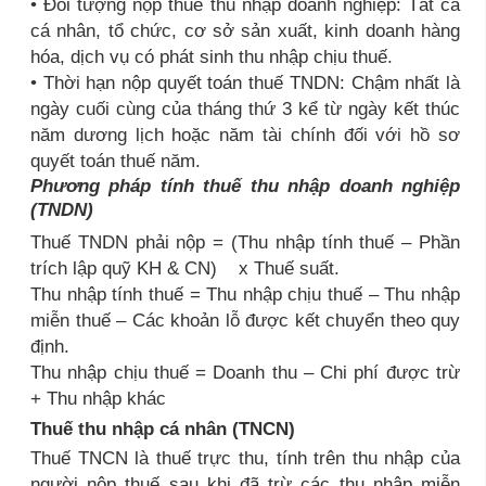
• Đối tượng nộp thuế thu nhập doanh nghiệp: Tất cả
cá nhân, tổ chức, cơ sở sản xuất, kinh doanh hàng
hóa, dịch vụ có phát sinh thu nhập chịu thuế.
• Thời hạn nộp quyết toán thuế TNDN: Chậm nhất là
ngày cuối cùng của tháng thứ 3 kể từ ngày kết thúc
năm dương lịch hoặc năm tài chính đối với hồ sơ
quyết toán thuế năm.
Phương pháp tính thuế thu nhập doanh nghiệp
(TNDN)
Thuế TNDN phải nộp = (Thu nhập tính thuế – Phần
trích lập quỹ KH & CN) x Thuế suất.
Thu nhập tính thuế = Thu nhập chịu thuế – Thu nhập
miễn thuế – Các khoản lỗ được kết chuyển theo quy
định.
Thu nhập chịu thuế = Doanh thu – Chi phí được trừ
+ Thu nhập khác
Thuế thu nhập cá nhân (TNCN)
Thuế TNCN là thuế trực thu, tính trên thu nhập của
người nộp thuế sau khi đã trừ các thu nhập miễn