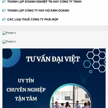
THÀNH LẬP DOANH NGHIỆP TN HAY CÔNG TY TNHH
THÀNH LẬP CÔNG TY HAY HỘ KINH DOANH
CÁC LOẠI THUẾ CÔNG TY PHẢI NỘP