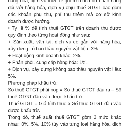
hàng hóa, dịch vụ thực tế ghi trên hóa đơn bán hàng
đối với hàng hóa, dịch vụ chịu thuế GTGT bao gồm
các khoản phụ thu, phí thu thêm mà cơ sở kinh
doanh được hưởng.
• Tỷ lệ % để tính thuế GTGT trên doanh thu được
quy định theo từng hoạt động như sau:
+ Sản xuất, vận tải, dịch vụ có gắn với hàng hóa,
xây dựng có bao thầu nguyên vật liệu: 3%.
+ Hoạt động kinh doanh khác: 2%.
+ Phân phối, cung cấp hàng hóa: 1%.
+ Dịch vụ, xây dựng không bao thầu nguyên vật liệu:
5%.
Phương pháp khấu trừ:
Số thuế GTGT phải nộp = Số thuế GTGT đầu ra – Số
thuế GTGT đầu vào được khấu trừ.
Thuế GTGT = Giá tính thuế x Số thuế GTGT đầu vào
được khấu trừ.
Trong đó, thuế suất thuế GTGT gồm 3 mức khác
nhau: 0%, 5%, 10% tùy vào từng loại hàng hóa, dịch