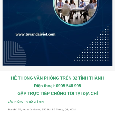
HỆ THỐNG VĂN PHÒNG TRÊN 32 TỈNH THÀNH
Điện thoại: 0905 548 995
GẶP TRỰC TIẾP CHÚNG TÔI TẠI ĐỊA CHỈ
VĂN PHÒNG TẠI HỒ CHÍ MINH
Địa chỉ:
T6, tòa nhà Master, 155 Hai Bà Trưng, Q3, HCM