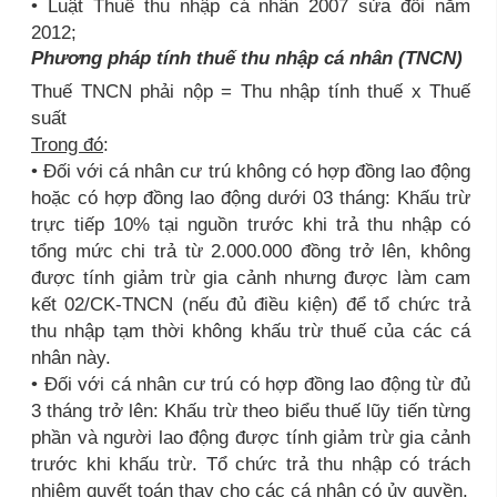
• Luật Thuế thu nhập cá nhân 2007 sửa đổi năm
2012;
Phương pháp tính thuế thu nhập cá nhân (TNCN)
Thuế TNCN phải nộp = Thu nhập tính thuế x Thuế
suất
Trong đó
:
• Đối với cá nhân cư trú không có hợp đồng lao động
hoặc có hợp đồng lao động dưới 03 tháng: Khấu trừ
trực tiếp 10% tại nguồn trước khi trả thu nhập có
tổng mức chi trả từ 2.000.000 đồng trở lên, không
được tính giảm trừ gia cảnh nhưng được làm cam
kết 02/CK-TNCN (nếu đủ điều kiện) để tổ chức trả
thu nhập tạm thời không khấu trừ thuế của các cá
nhân này.
• Đối với cá nhân cư trú có hợp đồng lao động từ đủ
3 tháng trở lên: Khấu trừ theo biểu thuế lũy tiến từng
phần và người lao động được tính giảm trừ gia cảnh
trước khi khấu trừ. Tổ chức trả thu nhập có trách
nhiệm quyết toán thay cho các cá nhân có ủy quyền.