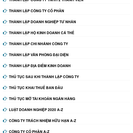
THÀNH LẬP CÔNG TY CỔ PHẦN
THÀNH LẬP DOANH NGHIỆP TƯ NHÂN
THÀNH LẬP HỘ KINH DOANH CÁ THỂ
THÀNH LẬP CHI NHÁNH CÔNG TY
THÀNH LẬP VĂN PHÒNG ĐẠI DIỆN
THÀNH LẬP ĐỊA ĐIỂM KINH DOANH
THỦ TỤC SAU KHI THÀNH LẬP CÔNG TY
THỦ TỤC KHAI THUẾ BAN ĐẦU
THỦ TỤC MỞ TÀI KHOẢN NGÂN HÀNG
LUẬT DOANH NGHIỆP 2020 A-Z
CÔNG TY TRÁCH NHIỆM HỮU HẠN A-Z
CÔNG TY CỔ PHẦN A-Z