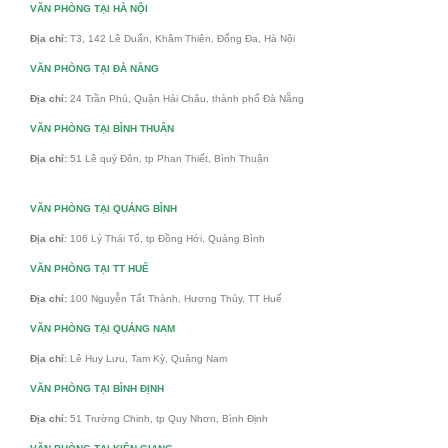
VĂN PHÒNG TẠI HÀ NỘI
Địa chỉ:
T3, 142 Lê Duẩn, Khâm Thiên, Đống Đa, Hà Nội
VĂN PHÒNG TẠI ĐÀ NẴNG
Địa chỉ:
24 Trần Phú, Quận Hải Châu, thành phố Đà Nẵng
VĂN PHÒNG TẠI BÌNH THUÂN
Địa chỉ:
51 Lê quý Đôn, tp Phan Thiết, Bình Thuận
VĂN PHÒNG TẠI QUẢNG BÌNH
Địa chỉ:
106 Lý Thái Tổ, tp Đồng Hới, Quảng Bình
VĂN PHÒNG TẠI TT HUẾ
Địa chỉ:
100 Nguyễn Tất Thành, Hương Thủy, TT Huế
VĂN PHÒNG TẠI QUẢNG NAM
Địa chỉ:
Lê Huy Lưu, Tam Kỳ, Quảng Nam
VĂN PHÒNG TẠI BÌNH ĐỊNH
Địa chỉ:
51 Trường Chinh, tp Quy Nhơn, Bình Định