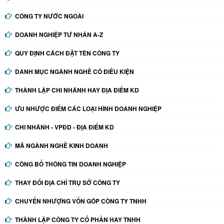
CÔNG TY NƯỚC NGOÀI
DOANH NGHIỆP TƯ NHÂN A-Z
QUY ĐỊNH CÁCH ĐẶT TÊN CÔNG TY
DANH MỤC NGÀNH NGHỀ CÓ ĐIỀU KIỆN
THÀNH LẬP CHI NHÁNH HAY ĐỊA ĐIỂM KD
ƯU NHƯỢC ĐIỂM CÁC LOẠI HÌNH DOANH NGHIỆP
CHI NHÁNH - VPĐD - ĐỊA ĐIỂM KD
MÃ NGÀNH NGHỀ KINH DOANH
CÔNG BỐ THÔNG TIN DOANH NGHIỆP
THAY ĐỔI ĐỊA CHỈ TRỤ SỞ CÔNG TY
CHUYỂN NHƯỢNG VỐN GÓP CÔNG TY TNHH
THÀNH LẬP CÔNG TY CỔ PHẦN HAY TNHH