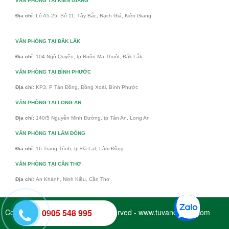
VĂN PHÒNG TẠI KIÊN GIANG
Địa chỉ:
Lô A5-25, Số 11, Tây Bắc, Rạch Giá, Kiên Giang
VĂN PHÒNG TẠI ĐẮK LẮK
Địa chỉ:
104 Ngô Quyền, tp Buôn Ma Thuột, Đắk Lắk
VĂN PHÒNG TẠI BÌNH PHƯỚC
Địa chỉ:
KP3, P Tân Đồng, Đồng Xoài, Bình Phước
VĂN PHÒNG TẠI LONG AN
Địa chỉ:
140/5 Nguyễn Minh Đường, tp Tân An, Long An
VĂN PHÒNG TẠI LÂM ĐỒNG
Địa chỉ:
16 Trạng Trình, tp Đà Lạt, Lâm Đồng
VĂN PHÒNG TẠI CẦN THƠ
Địa chỉ:
An Khánh, Ninh Kiều, Cần Thơ
Copyright © 2017 - All Rights Reserved - www.tuvandaiviet.com
0905 548 995