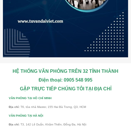
HỆ THỐNG VĂN PHÒNG TRÊN 32 TỈNH THÀNH
Điện thoại: 0905 548 995
GẶP TRỰC TIẾP CHÚNG TÔI TẠI ĐỊA CHỈ
VĂN PHÒNG TẠI HỒ CHÍ MINH
Địa chỉ:
T6, tòa nhà Master, 155 Hai Bà Trưng, Q3, HCM
VĂN PHÒNG TẠI HÀ NỘI
Địa chỉ:
T3, 142 Lê Duẩn, Khâm Thiên, Đống Đa, Hà Nội