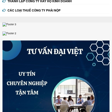
THÀNH LẬP CÔNG TY HAY HỘ KINH DOANH
CÁC LOẠI THUẾ CÔNG TY PHẢI NỘP