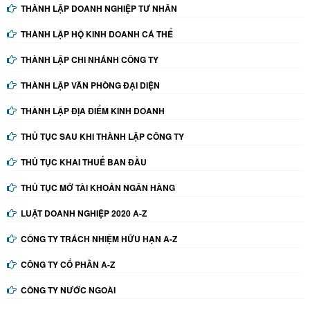
THÀNH LẬP DOANH NGHIỆP TƯ NHÂN
THÀNH LẬP HỘ KINH DOANH CÁ THỂ
THÀNH LẬP CHI NHÁNH CÔNG TY
THÀNH LẬP VĂN PHÒNG ĐẠI DIỆN
THÀNH LẬP ĐỊA ĐIỂM KINH DOANH
THỦ TỤC SAU KHI THÀNH LẬP CÔNG TY
THỦ TỤC KHAI THUẾ BAN ĐẦU
THỦ TỤC MỞ TÀI KHOẢN NGÂN HÀNG
LUẬT DOANH NGHIỆP 2020 A-Z
CÔNG TY TRÁCH NHIỆM HỮU HẠN A-Z
CÔNG TY CỔ PHẦN A-Z
CÔNG TY NƯỚC NGOÀI