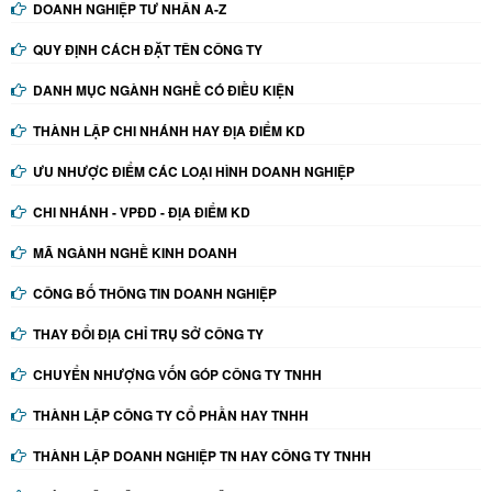
DOANH NGHIỆP TƯ NHÂN A-Z
QUY ĐỊNH CÁCH ĐẶT TÊN CÔNG TY
DANH MỤC NGÀNH NGHỀ CÓ ĐIỀU KIỆN
THÀNH LẬP CHI NHÁNH HAY ĐỊA ĐIỂM KD
ƯU NHƯỢC ĐIỂM CÁC LOẠI HÌNH DOANH NGHIỆP
CHI NHÁNH - VPĐD - ĐỊA ĐIỂM KD
MÃ NGÀNH NGHỀ KINH DOANH
CÔNG BỐ THÔNG TIN DOANH NGHIỆP
THAY ĐỔI ĐỊA CHỈ TRỤ SỞ CÔNG TY
CHUYỂN NHƯỢNG VỐN GÓP CÔNG TY TNHH
THÀNH LẬP CÔNG TY CỔ PHẦN HAY TNHH
THÀNH LẬP DOANH NGHIỆP TN HAY CÔNG TY TNHH