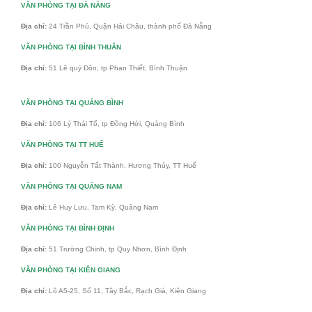
VĂN PHÒNG TẠI ĐÀ NẴNG
Địa chỉ:
24 Trần Phú, Quận Hải Châu, thành phố Đà Nẵng
VĂN PHÒNG TẠI BÌNH THUÂN
Địa chỉ:
51 Lê quý Đôn, tp Phan Thiết, Bình Thuận
VĂN PHÒNG TẠI QUẢNG BÌNH
Địa chỉ:
106 Lý Thái Tổ, tp Đồng Hới, Quảng Bình
VĂN PHÒNG TẠI TT HUẾ
Địa chỉ:
100 Nguyễn Tất Thành, Hương Thủy, TT Huế
VĂN PHÒNG TẠI QUẢNG NAM
Địa chỉ:
Lê Huy Lưu, Tam Kỳ, Quảng Nam
VĂN PHÒNG TẠI BÌNH ĐỊNH
Địa chỉ:
51 Trường Chinh, tp Quy Nhơn, Bình Định
VĂN PHÒNG TẠI KIÊN GIANG
Địa chỉ:
Lô A5-25, Số 11, Tây Bắc, Rạch Giá, Kiên Giang