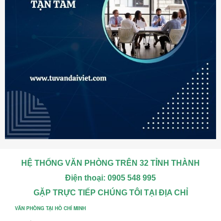
HỆ THỐNG VĂN PHÒNG TRÊN 32 TỈNH THÀNH
Điện thoại: 0905 548 995
GẶP TRỰC TIẾP CHÚNG TÔI TẠI ĐỊA CHỈ
VĂN PHÒNG TẠI HỒ CHÍ MINH