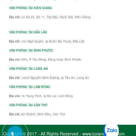
VĂN PHÒNG TẠI KIÊN GIANG
Địa chỉ:
Lô A5-25, Số 11, Tây Bắc, Rạch Giá, Kiên Giang
VĂN PHÒNG TẠI ĐẮK LẮK
Địa chỉ:
104 Ngô Quyền, tp Buôn Ma Thuột, Đắk Lắk
VĂN PHÒNG TẠI BÌNH PHƯỚC
Địa chỉ:
KP3, P Tân Đồng, Đồng Xoài, Bình Phước
VĂN PHÒNG TẠI LONG AN
Địa chỉ:
140/5 Nguyễn Minh Đường, tp Tân An, Long An
VĂN PHÒNG TẠI LÂM ĐỒNG
Địa chỉ:
16 Trạng Trình, tp Đà Lạt, Lâm Đồng
VĂN PHÒNG TẠI CẦN THƠ
Địa chỉ:
An Khánh, Ninh Kiều, Cần Thơ
Copyright © 2017 - All Rights Reserved - www.tuvandaiviet.com