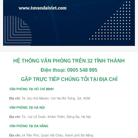
HỆ THỐNG VĂN PHÒNG TRÊN 32 TỈNH THÀNH
Điện thoại: 0905 548 995
GẶP TRỰC TIẾP CHÚNG TÔI TẠI ĐỊA CHỈ
VĂN PHÒNG TẠI HỒ CHÍ MINH
Địa chỉ:
T6, tòa nhà Master, 155 Hai Bà Trưng, Q3, HCM
VĂN PHÒNG TẠI HÀ NỘI
Địa chỉ:
T3, 142 Lê Duẩn, Khâm Thiên, Đống Đa, Hà Nội
VĂN PHÒNG TẠI ĐÀ NẴNG
Địa chỉ:
24 Trần Phú, Quận Hải Châu, thành phố Đà Nẵng