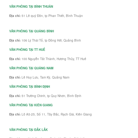
VĂN PHÒNG TẠI BÌNH THUÂN
Địa chỉ:
51 Lê quý Đôn, tp Phan Thiết, Bình Thuận
VĂN PHÒNG TẠI QUẢNG BÌNH
Địa chỉ:
106 Lý Thái Tổ, tp Đồng Hới, Quảng Bình
VĂN PHÒNG TẠI TT HUẾ
Địa chỉ:
100 Nguyễn Tất Thành, Hương Thủy, TT Huế
VĂN PHÒNG TẠI QUẢNG NAM
Địa chỉ:
Lê Huy Lưu, Tam Kỳ, Quảng Nam
VĂN PHÒNG TẠI BÌNH ĐỊNH
Địa chỉ:
51 Trường Chinh, tp Quy Nhơn, Bình Định
VĂN PHÒNG TẠI KIÊN GIANG
Địa chỉ:
Lô A5-25, Số 11, Tây Bắc, Rạch Giá, Kiên Giang
VĂN PHÒNG TẠI ĐẮK LẮK