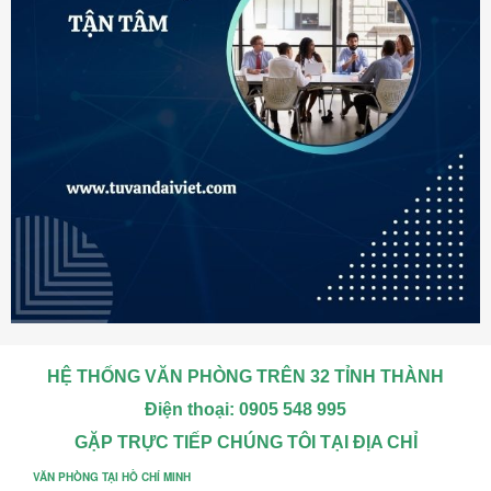
HỆ THỐNG VĂN PHÒNG TRÊN 32 TỈNH THÀNH
Điện thoại: 0905 548 995
GẶP TRỰC TIẾP CHÚNG TÔI TẠI ĐỊA CHỈ
VĂN PHÒNG TẠI HỒ CHÍ MINH