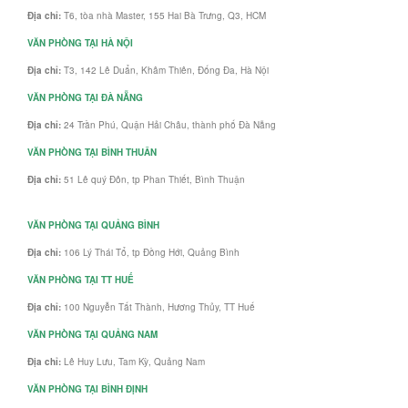
Địa chỉ:
T6, tòa nhà Master, 155 Hai Bà Trưng, Q3, HCM
VĂN PHÒNG TẠI HÀ NỘI
Địa chỉ:
T3, 142 Lê Duẩn, Khâm Thiên, Đống Đa, Hà Nội
VĂN PHÒNG TẠI ĐÀ NẴNG
Địa chỉ:
24 Trần Phú, Quận Hải Châu, thành phố Đà Nẵng
VĂN PHÒNG TẠI BÌNH THUÂN
Địa chỉ:
51 Lê quý Đôn, tp Phan Thiết, Bình Thuận
VĂN PHÒNG TẠI QUẢNG BÌNH
Địa chỉ:
106 Lý Thái Tổ, tp Đồng Hới, Quảng Bình
VĂN PHÒNG TẠI TT HUẾ
Địa chỉ:
100 Nguyễn Tất Thành, Hương Thủy, TT Huế
VĂN PHÒNG TẠI QUẢNG NAM
Địa chỉ:
Lê Huy Lưu, Tam Kỳ, Quảng Nam
VĂN PHÒNG TẠI BÌNH ĐỊNH