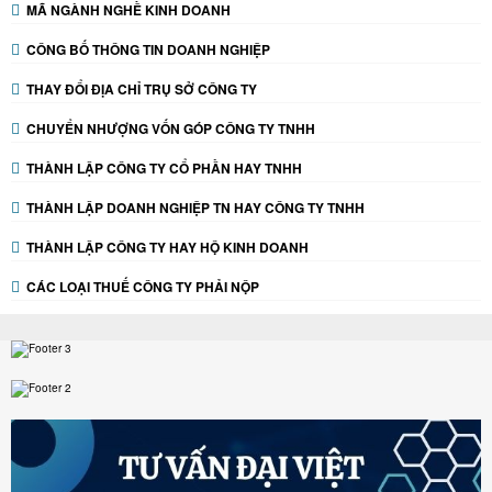
MÃ NGÀNH NGHỀ KINH DOANH
CÔNG BỐ THÔNG TIN DOANH NGHIỆP
THAY ĐỔI ĐỊA CHỈ TRỤ SỞ CÔNG TY
CHUYỂN NHƯỢNG VỐN GÓP CÔNG TY TNHH
THÀNH LẬP CÔNG TY CỔ PHẦN HAY TNHH
THÀNH LẬP DOANH NGHIỆP TN HAY CÔNG TY TNHH
THÀNH LẬP CÔNG TY HAY HỘ KINH DOANH
CÁC LOẠI THUẾ CÔNG TY PHẢI NỘP