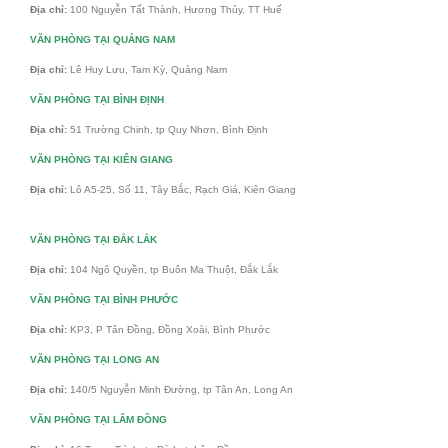
Địa chỉ:
100 Nguyễn Tất Thành, Hương Thủy, TT Huế
VĂN PHÒNG TẠI QUẢNG NAM
Địa chỉ:
Lê Huy Lưu, Tam Kỳ, Quảng Nam
VĂN PHÒNG TẠI BÌNH ĐỊNH
Địa chỉ:
51 Trường Chinh, tp Quy Nhơn, Bình Định
VĂN PHÒNG TẠI KIÊN GIANG
Địa chỉ:
Lô A5-25, Số 11, Tây Bắc, Rạch Giá, Kiên Giang
VĂN PHÒNG TẠI ĐẮK LẮK
Địa chỉ:
104 Ngô Quyền, tp Buôn Ma Thuột, Đắk Lắk
VĂN PHÒNG TẠI BÌNH PHƯỚC
Địa chỉ:
KP3, P Tân Đồng, Đồng Xoài, Bình Phước
VĂN PHÒNG TẠI LONG AN
Địa chỉ:
140/5 Nguyễn Minh Đường, tp Tân An, Long An
VĂN PHÒNG TẠI LÂM ĐỒNG