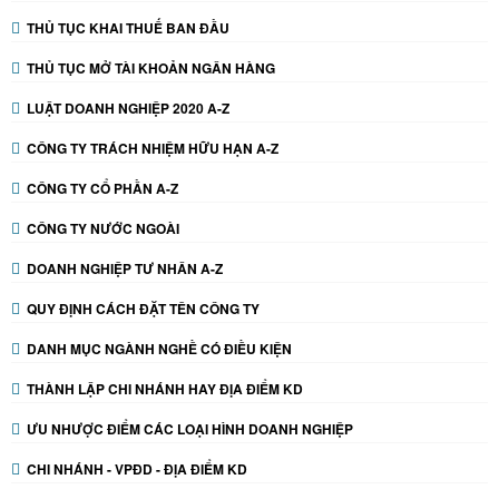
THỦ TỤC KHAI THUẾ BAN ĐẦU
THỦ TỤC MỞ TÀI KHOẢN NGÂN HÀNG
LUẬT DOANH NGHIỆP 2020 A-Z
CÔNG TY TRÁCH NHIỆM HỮU HẠN A-Z
CÔNG TY CỔ PHẦN A-Z
CÔNG TY NƯỚC NGOÀI
DOANH NGHIỆP TƯ NHÂN A-Z
QUY ĐỊNH CÁCH ĐẶT TÊN CÔNG TY
DANH MỤC NGÀNH NGHỀ CÓ ĐIỀU KIỆN
THÀNH LẬP CHI NHÁNH HAY ĐỊA ĐIỂM KD
ƯU NHƯỢC ĐIỂM CÁC LOẠI HÌNH DOANH NGHIỆP
CHI NHÁNH - VPĐD - ĐỊA ĐIỂM KD