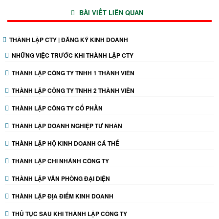
BÀI VIẾT LIÊN QUAN
THÀNH LẬP CTY | ĐĂNG KÝ KINH DOANH
NHỮNG VIỆC TRƯỚC KHI THÀNH LẬP CTY
THÀNH LẬP CÔNG TY TNHH 1 THÀNH VIÊN
THÀNH LẬP CÔNG TY TNHH 2 THÀNH VIÊN
THÀNH LẬP CÔNG TY CỔ PHẦN
THÀNH LẬP DOANH NGHIỆP TƯ NHÂN
THÀNH LẬP HỘ KINH DOANH CÁ THỂ
THÀNH LẬP CHI NHÁNH CÔNG TY
THÀNH LẬP VĂN PHÒNG ĐẠI DIỆN
THÀNH LẬP ĐỊA ĐIỂM KINH DOANH
THỦ TỤC SAU KHI THÀNH LẬP CÔNG TY