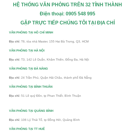
HỆ THỐNG VĂN PHÒNG TRÊN 32 TỈNH THÀNH
Điện thoại: 0905 548 995
GẶP TRỰC TIẾP CHÚNG TÔI TẠI ĐỊA CHỈ
VĂN PHÒNG TẠI HỒ CHÍ MINH
Địa chỉ:
T6, tòa nhà Master, 155 Hai Bà Trưng, Q3, HCM
VĂN PHÒNG TẠI HÀ NỘI
Địa chỉ:
T3, 142 Lê Duẩn, Khâm Thiên, Đống Đa, Hà Nội
VĂN PHÒNG TẠI ĐÀ NẴNG
Địa chỉ:
24 Trần Phú, Quận Hải Châu, thành phố Đà Nẵng
VĂN PHÒNG TẠI BÌNH THUÂN
Địa chỉ:
51 Lê quý Đôn, tp Phan Thiết, Bình Thuận
VĂN PHÒNG TẠI QUẢNG BÌNH
Địa chỉ:
106 Lý Thái Tổ, tp Đồng Hới, Quảng Bình
VĂN PHÒNG TẠI TT HUẾ