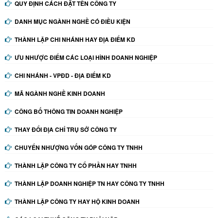
QUY ĐỊNH CÁCH ĐẶT TÊN CÔNG TY
DANH MỤC NGÀNH NGHỀ CÓ ĐIỀU KIỆN
THÀNH LẬP CHI NHÁNH HAY ĐỊA ĐIỂM KD
ƯU NHƯỢC ĐIỂM CÁC LOẠI HÌNH DOANH NGHIỆP
CHI NHÁNH - VPĐD - ĐỊA ĐIỂM KD
MÃ NGÀNH NGHỀ KINH DOANH
CÔNG BỐ THÔNG TIN DOANH NGHIỆP
THAY ĐỔI ĐỊA CHỈ TRỤ SỞ CÔNG TY
CHUYỂN NHƯỢNG VỐN GÓP CÔNG TY TNHH
THÀNH LẬP CÔNG TY CỔ PHẦN HAY TNHH
THÀNH LẬP DOANH NGHIỆP TN HAY CÔNG TY TNHH
THÀNH LẬP CÔNG TY HAY HỘ KINH DOANH