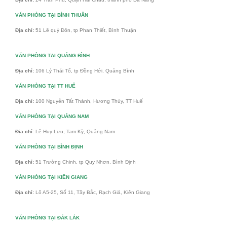
VĂN PHÒNG TẠI BÌNH THUÂN
Địa chỉ:
51 Lê quý Đôn, tp Phan Thiết, Bình Thuận
VĂN PHÒNG TẠI QUẢNG BÌNH
Địa chỉ:
106 Lý Thái Tổ, tp Đồng Hới, Quảng Bình
VĂN PHÒNG TẠI TT HUẾ
Địa chỉ:
100 Nguyễn Tất Thành, Hương Thủy, TT Huế
VĂN PHÒNG TẠI QUẢNG NAM
Địa chỉ:
Lê Huy Lưu, Tam Kỳ, Quảng Nam
VĂN PHÒNG TẠI BÌNH ĐỊNH
Địa chỉ:
51 Trường Chinh, tp Quy Nhơn, Bình Định
VĂN PHÒNG TẠI KIÊN GIANG
Địa chỉ:
Lô A5-25, Số 11, Tây Bắc, Rạch Giá, Kiên Giang
VĂN PHÒNG TẠI ĐẮK LẮK