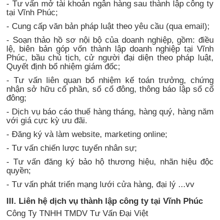
- Tư vấn mở tài khoản ngân hàng sau thành lập công ty
tại Vĩnh Phúc;
- Cung cấp văn bản pháp luật theo yêu cầu (qua email);
- Soạn thảo hồ sơ nội bộ của doanh nghiệp, gồm: điều
lệ, biên bản góp vốn thành lập doanh nghiệp tại Vĩnh
Phúc, bầu chủ tịch, cử người đại diện theo pháp luật,
Quyết định bổ nhiệm giám đốc;
- Tư vấn liên quan bổ nhiệm kế toán trưởng, chứng
nhận sở hữu cổ phần, sổ cổ đông, thông báo lập sổ cổ
đông;
- Dịch vụ báo cáo thuế hàng tháng, hàng quý, hàng năm
với giá cực kỳ ưu đãi.
- Đăng ký và làm website, marketing online;
- Tư vấn chiến lược tuyển nhân sự;
- Tư vấn đăng ký bảo hộ thương hiệu, nhãn hiệu độc
quyền;
- Tư vấn phát triển mạng lưới cửa hàng, đại lý ...vv
III. Liên hệ dịch vụ thành lập công ty tại Vĩnh Phúc
Công Ty TNHH TMDV Tư Vấn Đại Việt