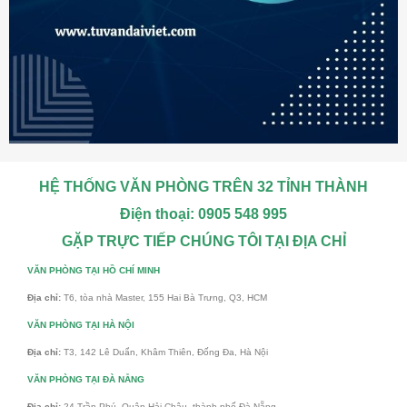
HỆ THỐNG VĂN PHÒNG TRÊN 32 TỈNH THÀNH
Điện thoại: 0905 548 995
GẶP TRỰC TIẾP CHÚNG TÔI TẠI ĐỊA CHỈ
VĂN PHÒNG TẠI HỒ CHÍ MINH
Địa chỉ:
T6, tòa nhà Master, 155 Hai Bà Trưng, Q3, HCM
VĂN PHÒNG TẠI HÀ NỘI
Địa chỉ:
T3, 142 Lê Duẩn, Khâm Thiên, Đống Đa, Hà Nội
VĂN PHÒNG TẠI ĐÀ NẴNG
Địa chỉ:
24 Trần Phú, Quận Hải Châu, thành phố Đà Nẵng