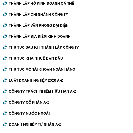
THÀNH LẬP HỘ KINH DOANH CÁ THỂ
THÀNH LẬP CHI NHÁNH CÔNG TY
THÀNH LẬP VĂN PHÒNG ĐẠI DIỆN
THÀNH LẬP ĐỊA ĐIỂM KINH DOANH
THỦ TỤC SAU KHI THÀNH LẬP CÔNG TY
THỦ TỤC KHAI THUẾ BAN ĐẦU
THỦ TỤC MỞ TÀI KHOẢN NGÂN HÀNG
LUẬT DOANH NGHIỆP 2020 A-Z
CÔNG TY TRÁCH NHIỆM HỮU HẠN A-Z
CÔNG TY CỔ PHẦN A-Z
CÔNG TY NƯỚC NGOÀI
DOANH NGHIỆP TƯ NHÂN A-Z