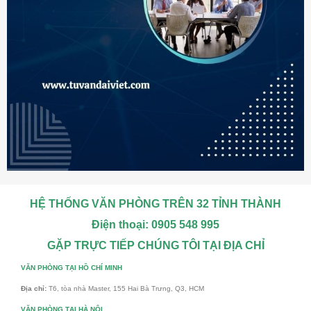
HỆ THỐNG VĂN PHÒNG TRÊN 32 TỈNH THÀNH
Điện thoại: 0905 548 995
GẶP TRỰC TIẾP CHÚNG TÔI TẠI ĐỊA CHỈ
VĂN PHÒNG TẠI HỒ CHÍ MINH
Địa chỉ:
T6, tòa nhà Master, 155 Hai Bà Trưng, Q3, HCM
VĂN PHÒNG TẠI HÀ NỘI