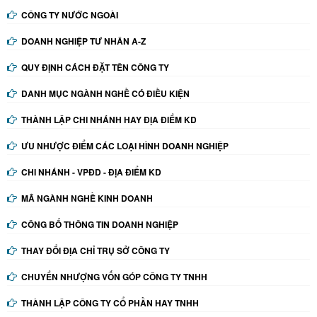
CÔNG TY NƯỚC NGOÀI
DOANH NGHIỆP TƯ NHÂN A-Z
QUY ĐỊNH CÁCH ĐẶT TÊN CÔNG TY
DANH MỤC NGÀNH NGHỀ CÓ ĐIỀU KIỆN
THÀNH LẬP CHI NHÁNH HAY ĐỊA ĐIỂM KD
ƯU NHƯỢC ĐIỂM CÁC LOẠI HÌNH DOANH NGHIỆP
CHI NHÁNH - VPĐD - ĐỊA ĐIỂM KD
MÃ NGÀNH NGHỀ KINH DOANH
CÔNG BỐ THÔNG TIN DOANH NGHIỆP
THAY ĐỔI ĐỊA CHỈ TRỤ SỞ CÔNG TY
CHUYỂN NHƯỢNG VỐN GÓP CÔNG TY TNHH
THÀNH LẬP CÔNG TY CỔ PHẦN HAY TNHH