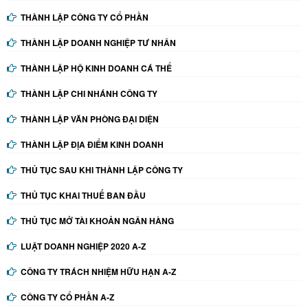
THÀNH LẬP CÔNG TY CỔ PHẦN
THÀNH LẬP DOANH NGHIỆP TƯ NHÂN
THÀNH LẬP HỘ KINH DOANH CÁ THỂ
THÀNH LẬP CHI NHÁNH CÔNG TY
THÀNH LẬP VĂN PHÒNG ĐẠI DIỆN
THÀNH LẬP ĐỊA ĐIỂM KINH DOANH
THỦ TỤC SAU KHI THÀNH LẬP CÔNG TY
THỦ TỤC KHAI THUẾ BAN ĐẦU
THỦ TỤC MỞ TÀI KHOẢN NGÂN HÀNG
LUẬT DOANH NGHIỆP 2020 A-Z
CÔNG TY TRÁCH NHIỆM HỮU HẠN A-Z
CÔNG TY CỔ PHẦN A-Z