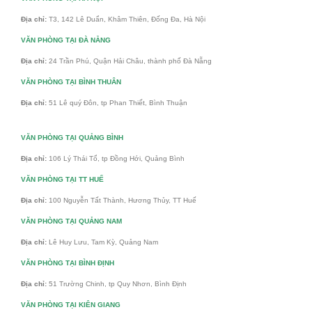
Địa chỉ:
T3, 142 Lê Duẩn, Khâm Thiên, Đống Đa, Hà Nội
VĂN PHÒNG TẠI ĐÀ NẴNG
Địa chỉ:
24 Trần Phú, Quận Hải Châu, thành phố Đà Nẵng
VĂN PHÒNG TẠI BÌNH THUÂN
Địa chỉ:
51 Lê quý Đôn, tp Phan Thiết, Bình Thuận
VĂN PHÒNG TẠI QUẢNG BÌNH
Địa chỉ:
106 Lý Thái Tổ, tp Đồng Hới, Quảng Bình
VĂN PHÒNG TẠI TT HUẾ
Địa chỉ:
100 Nguyễn Tất Thành, Hương Thủy, TT Huế
VĂN PHÒNG TẠI QUẢNG NAM
Địa chỉ:
Lê Huy Lưu, Tam Kỳ, Quảng Nam
VĂN PHÒNG TẠI BÌNH ĐỊNH
Địa chỉ:
51 Trường Chinh, tp Quy Nhơn, Bình Định
VĂN PHÒNG TẠI KIÊN GIANG