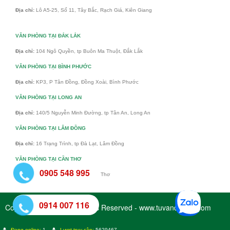
Địa chỉ:
Lô A5-25, Số 11, Tây Bắc, Rạch Giá, Kiên Giang
VĂN PHÒNG TẠI ĐẮK LẮK
Địa chỉ:
104 Ngô Quyền, tp Buôn Ma Thuột, Đắk Lắk
VĂN PHÒNG TẠI BÌNH PHƯỚC
Địa chỉ:
KP3, P Tân Đồng, Đồng Xoài, Bình Phước
VĂN PHÒNG TẠI LONG AN
Địa chỉ:
140/5 Nguyễn Minh Đường, tp Tân An, Long An
VĂN PHÒNG TẠI LÂM ĐỒNG
Địa chỉ:
16 Trạng Trình, tp Đà Lạt, Lâm Đồng
VĂN PHÒNG TẠI CẦN THƠ
0905 548 995
Địa chỉ:
An Khánh, Ninh Kiều, Cần Thơ
0914 007 116
Copyright © 2017 - All Rights Reserved - www.tuvandaiviet.com
Đang online:
1
Lượt truy cập:
5629467