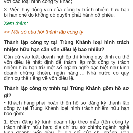
với các loại hình công ty khác;
3. Việc huy động vốn của công ty trách nhiệm hữu hạn
bị hạn chế do không có quyền phát hành cổ phiếu.
Xem thêm:
>>
Một số câu hỏi thành lập công ty
Thành lập công ty tại Trùng Khánh loại hình trách
nhiệm hữu hạn cần vốn điều lệ bao nhiêu?
Căn cứ vào luật doanh nghiệp thì không quy định cụ thể
vốn điều lệ nhất định để thành lập một công ty trách
nhiệm hữu hạn trừ một số ngành nghề đặc biệt như kinh
doanh chứng khoán, ngân hàng…, Nhà nước có quy
định cụ thể riêng về vốn điều lệ.
Thành lập công ty tnhh tại Trùng Khánh gồm hồ sơ
gì?
• Khách hàng phải hoàn thiện hồ sơ đăng ký thành lập
công ty tại Trùng Khánh loại hình trách nhiệm hữu hạn
bao gồm:
1. Đơn đăng ký kinh doanh lập theo mẫu (tên công ty
trách nhiệm hữu hạn; địa chỉ trụ sở chính; ngành nghề
kinh doanh; vốn điều lệ; địa chỉ của chi nhánh, văn