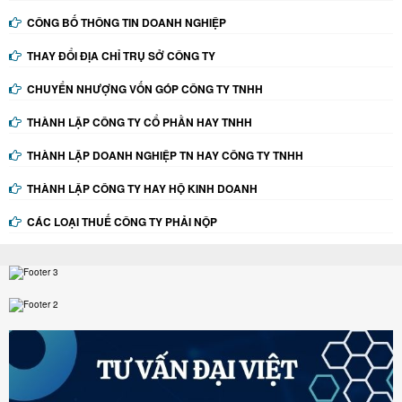
CÔNG BỐ THÔNG TIN DOANH NGHIỆP
THAY ĐỔI ĐỊA CHỈ TRỤ SỞ CÔNG TY
CHUYỂN NHƯỢNG VỐN GÓP CÔNG TY TNHH
THÀNH LẬP CÔNG TY CỔ PHẦN HAY TNHH
THÀNH LẬP DOANH NGHIỆP TN HAY CÔNG TY TNHH
THÀNH LẬP CÔNG TY HAY HỘ KINH DOANH
CÁC LOẠI THUẾ CÔNG TY PHẢI NỘP