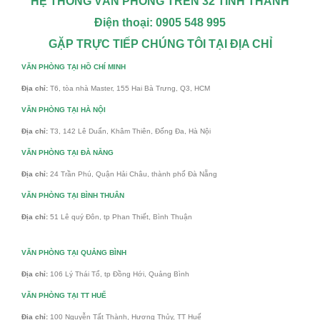
HỆ THỐNG VĂN PHÒNG TRÊN 32 TỈNH THÀNH
Điện thoại: 0905 548 995
GẶP TRỰC TIẾP CHÚNG TÔI TẠI ĐỊA CHỈ
VĂN PHÒNG TẠI HỒ CHÍ MINH
Địa chỉ:
T6, tòa nhà Master, 155 Hai Bà Trưng, Q3, HCM
VĂN PHÒNG TẠI HÀ NỘI
Địa chỉ:
T3, 142 Lê Duẩn, Khâm Thiên, Đống Đa, Hà Nội
VĂN PHÒNG TẠI ĐÀ NẴNG
Địa chỉ:
24 Trần Phú, Quận Hải Châu, thành phố Đà Nẵng
VĂN PHÒNG TẠI BÌNH THUÂN
Địa chỉ:
51 Lê quý Đôn, tp Phan Thiết, Bình Thuận
VĂN PHÒNG TẠI QUẢNG BÌNH
Địa chỉ:
106 Lý Thái Tổ, tp Đồng Hới, Quảng Bình
VĂN PHÒNG TẠI TT HUẾ
Địa chỉ:
100 Nguyễn Tất Thành, Hương Thủy, TT Huế