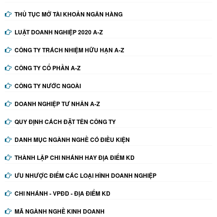
THỦ TỤC MỞ TÀI KHOẢN NGÂN HÀNG
LUẬT DOANH NGHIỆP 2020 A-Z
CÔNG TY TRÁCH NHIỆM HỮU HẠN A-Z
CÔNG TY CỔ PHẦN A-Z
CÔNG TY NƯỚC NGOÀI
DOANH NGHIỆP TƯ NHÂN A-Z
QUY ĐỊNH CÁCH ĐẶT TÊN CÔNG TY
DANH MỤC NGÀNH NGHỀ CÓ ĐIỀU KIỆN
THÀNH LẬP CHI NHÁNH HAY ĐỊA ĐIỂM KD
ƯU NHƯỢC ĐIỂM CÁC LOẠI HÌNH DOANH NGHIỆP
CHI NHÁNH - VPĐD - ĐỊA ĐIỂM KD
MÃ NGÀNH NGHỀ KINH DOANH