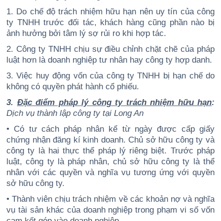
1. Do chế độ trách nhiệm hữu hạn nên uy tín của công
ty TNHH trước đối tác, khách hàng cũng phần nào bị
ảnh hưởng bởi tâm lý sợ rủi ro khi hợp tác.
2. Công ty TNHH chịu sự điều chỉnh chặt chẽ của pháp
luật hơn là doanh nghiệp tư nhân hay công ty hợp danh.
3. Việc huy động vốn của công ty TNHH bị hạn chế do
không có quyền phát hành cổ phiếu.
3.
Đặc điểm pháp lý công ty trách nhiệm hữu hạn
:
Dịch vụ thành lập công ty tại Long An
• Có tư cách pháp nhân kể từ ngày được cấp giấy
chứng nhận đăng kí kinh doanh. Chủ sở hữu công ty và
công ty là hai thực thể pháp lý riêng biệt. Trước pháp
luật, công ty là pháp nhân, chủ sở hữu công ty là thể
nhân với các quyền và nghĩa vụ tương ứng với quyền
sở hữu công ty.
• Thành viên chịu trách nhiệm về các khoản nợ và nghĩa
vụ tài sản khác của doanh nghiệp trong phạm vi số vốn
cam kết góp vào doanh nghiệp.