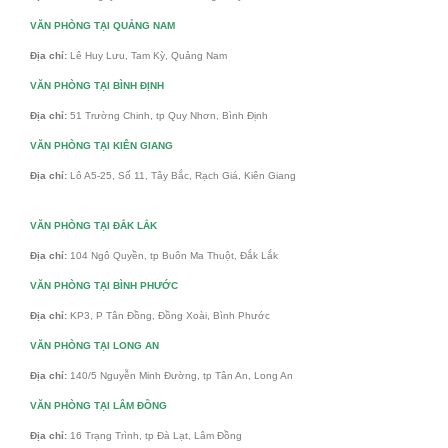
VĂN PHÒNG TẠI QUẢNG NAM
Địa chỉ:
Lê Huy Lưu, Tam Kỳ, Quảng Nam
VĂN PHÒNG TẠI BÌNH ĐỊNH
Địa chỉ:
51 Trường Chinh, tp Quy Nhơn, Bình Định
VĂN PHÒNG TẠI KIÊN GIANG
Địa chỉ:
Lô A5-25, Số 11, Tây Bắc, Rạch Giá, Kiên Giang
VĂN PHÒNG TẠI ĐẮK LẮK
Địa chỉ:
104 Ngô Quyền, tp Buôn Ma Thuột, Đắk Lắk
VĂN PHÒNG TẠI BÌNH PHƯỚC
Địa chỉ:
KP3, P Tân Đồng, Đồng Xoài, Bình Phước
VĂN PHÒNG TẠI LONG AN
Địa chỉ:
140/5 Nguyễn Minh Đường, tp Tân An, Long An
VĂN PHÒNG TẠI LÂM ĐỒNG
Địa chỉ:
16 Trạng Trình, tp Đà Lạt, Lâm Đồng