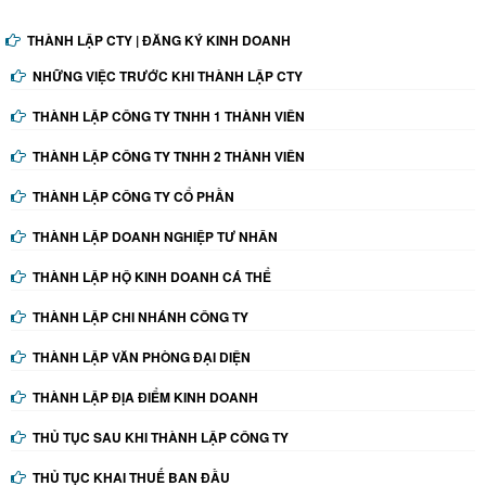
THÀNH LẬP CTY | ĐĂNG KÝ KINH DOANH
NHỮNG VIỆC TRƯỚC KHI THÀNH LẬP CTY
THÀNH LẬP CÔNG TY TNHH 1 THÀNH VIÊN
THÀNH LẬP CÔNG TY TNHH 2 THÀNH VIÊN
THÀNH LẬP CÔNG TY CỔ PHẦN
THÀNH LẬP DOANH NGHIỆP TƯ NHÂN
THÀNH LẬP HỘ KINH DOANH CÁ THỂ
THÀNH LẬP CHI NHÁNH CÔNG TY
THÀNH LẬP VĂN PHÒNG ĐẠI DIỆN
THÀNH LẬP ĐỊA ĐIỂM KINH DOANH
THỦ TỤC SAU KHI THÀNH LẬP CÔNG TY
THỦ TỤC KHAI THUẾ BAN ĐẦU