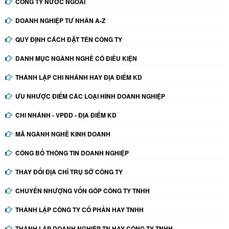
CÔNG TY NƯỚC NGOÀI
DOANH NGHIỆP TƯ NHÂN A-Z
QUY ĐỊNH CÁCH ĐẶT TÊN CÔNG TY
DANH MỤC NGÀNH NGHỀ CÓ ĐIỀU KIỆN
THÀNH LẬP CHI NHÁNH HAY ĐỊA ĐIỂM KD
ƯU NHƯỢC ĐIỂM CÁC LOẠI HÌNH DOANH NGHIỆP
CHI NHÁNH - VPĐD - ĐỊA ĐIỂM KD
MÃ NGÀNH NGHỀ KINH DOANH
CÔNG BỐ THÔNG TIN DOANH NGHIỆP
THAY ĐỔI ĐỊA CHỈ TRỤ SỞ CÔNG TY
CHUYỂN NHƯỢNG VỐN GÓP CÔNG TY TNHH
THÀNH LẬP CÔNG TY CỔ PHẦN HAY TNHH
THÀNH LẬP DOANH NGHIỆP TN HAY CÔNG TY TNHH