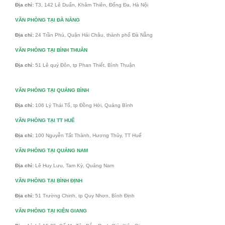
Địa chỉ:
T3, 142 Lê Duẩn, Khâm Thiên, Đống Đa, Hà Nội
VĂN PHÒNG TẠI ĐÀ NẴNG
Địa chỉ:
24 Trần Phú, Quận Hải Châu, thành phố Đà Nẵng
VĂN PHÒNG TẠI BÌNH THUÂN
Địa chỉ:
51 Lê quý Đôn, tp Phan Thiết, Bình Thuận
VĂN PHÒNG TẠI QUẢNG BÌNH
Địa chỉ:
106 Lý Thái Tổ, tp Đồng Hới, Quảng Bình
VĂN PHÒNG TẠI TT HUẾ
Địa chỉ:
100 Nguyễn Tất Thành, Hương Thủy, TT Huế
VĂN PHÒNG TẠI QUẢNG NAM
Địa chỉ:
Lê Huy Lưu, Tam Kỳ, Quảng Nam
VĂN PHÒNG TẠI BÌNH ĐỊNH
Địa chỉ:
51 Trường Chinh, tp Quy Nhơn, Bình Định
VĂN PHÒNG TẠI KIÊN GIANG