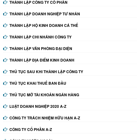
THÀNH LẬP CÔNG TY CỔ PHẦN
THÀNH LẬP DOANH NGHIỆP TƯ NHÂN
THÀNH LẬP HỘ KINH DOANH CÁ THỂ
THÀNH LẬP CHI NHÁNH CÔNG TY
THÀNH LẬP VĂN PHÒNG ĐẠI DIỆN
THÀNH LẬP ĐỊA ĐIỂM KINH DOANH
THỦ TỤC SAU KHI THÀNH LẬP CÔNG TY
THỦ TỤC KHAI THUẾ BAN ĐẦU
THỦ TỤC MỞ TÀI KHOẢN NGÂN HÀNG
LUẬT DOANH NGHIỆP 2020 A-Z
CÔNG TY TRÁCH NHIỆM HỮU HẠN A-Z
CÔNG TY CỔ PHẦN A-Z