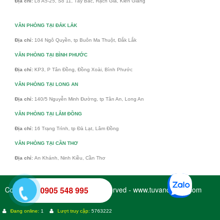
Địa chỉ:
Lô A5-25, Số 11, Tây Bắc, Rạch Giá, Kiên Giang
VĂN PHÒNG TẠI ĐẮK LẮK
Địa chỉ:
104 Ngô Quyền, tp Buôn Ma Thuột, Đắk Lắk
VĂN PHÒNG TẠI BÌNH PHƯỚC
Địa chỉ:
KP3, P Tân Đồng, Đồng Xoài, Bình Phước
VĂN PHÒNG TẠI LONG AN
Địa chỉ:
140/5 Nguyễn Minh Đường, tp Tân An, Long An
VĂN PHÒNG TẠI LÂM ĐỒNG
Địa chỉ:
16 Trạng Trình, tp Đà Lạt, Lâm Đồng
VĂN PHÒNG TẠI CẦN THƠ
Địa chỉ:
An Khánh, Ninh Kiều, Cần Thơ
Copyright © 2017 - All Rights Reserved - www.tuvandaiviet.com
0905 548 995
Đang online:
1
Lượt truy cập:
5763222