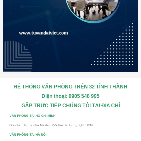
HỆ THỐNG VĂN PHÒNG TRÊN 32 TỈNH THÀNH
Điện thoại: 0905 548 995
GẶP TRỰC TIẾP CHÚNG TÔI TẠI ĐỊA CHỈ
VĂN PHÒNG TẠI HỒ CHÍ MINH
Địa chỉ:
T6, tòa nhà Master, 155 Hai Bà Trưng, Q3, HCM
VĂN PHÒNG TẠI HÀ NỘI