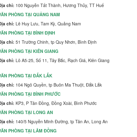
Địa chỉ:
100 Nguyễn Tất Thành, Hương Thủy, TT Huế
VĂN PHÒNG TẠI QUẢNG NAM
Địa chỉ:
Lê Huy Lưu, Tam Kỳ, Quảng Nam
VĂN PHÒNG TẠI BÌNH ĐỊNH
Địa chỉ:
51 Trường Chinh, tp Quy Nhơn, Bình Định
VĂN PHÒNG TẠI KIÊN GIANG
Địa chỉ:
Lô A5-25, Số 11, Tây Bắc, Rạch Giá, Kiên Giang
VĂN PHÒNG TẠI ĐẮK LẮK
Địa chỉ:
104 Ngô Quyền, tp Buôn Ma Thuột, Đắk Lắk
VĂN PHÒNG TẠI BÌNH PHƯỚC
Địa chỉ:
KP3, P Tân Đồng, Đồng Xoài, Bình Phước
VĂN PHÒNG TẠI LONG AN
Địa chỉ:
140/5 Nguyễn Minh Đường, tp Tân An, Long An
VĂN PHÒNG TẠI LÂM ĐỒNG