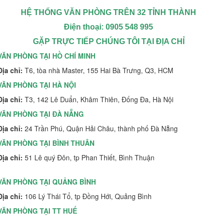
HỆ THỐNG VĂN PHÒNG TRÊN 32 TỈNH THÀNH
Điện thoại: 0905 548 995
GẶP TRỰC TIẾP CHÚNG TÔI TẠI ĐỊA CHỈ
VĂN PHÒNG TẠI HỒ CHÍ MINH
Địa chỉ:
T6, tòa nhà Master, 155 Hai Bà Trưng, Q3, HCM
VĂN PHÒNG TẠI HÀ NỘI
Địa chỉ:
T3, 142 Lê Duẩn, Khâm Thiên, Đống Đa, Hà Nội
VĂN PHÒNG TẠI ĐÀ NẴNG
Địa chỉ:
24 Trần Phú, Quận Hải Châu, thành phố Đà Nẵng
VĂN PHÒNG TẠI BÌNH THUÂN
Địa chỉ:
51 Lê quý Đôn, tp Phan Thiết, Bình Thuận
VĂN PHÒNG TẠI QUẢNG BÌNH
Địa chỉ:
106 Lý Thái Tổ, tp Đồng Hới, Quảng Bình
VĂN PHÒNG TẠI TT HUẾ