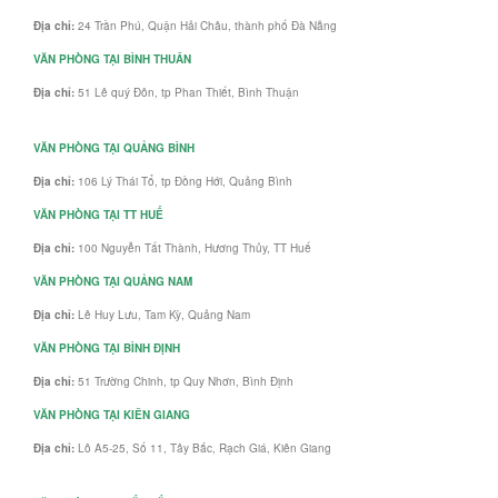
Địa chỉ:
24 Trần Phú, Quận Hải Châu, thành phố Đà Nẵng
VĂN PHÒNG TẠI BÌNH THUÂN
Địa chỉ:
51 Lê quý Đôn, tp Phan Thiết, Bình Thuận
VĂN PHÒNG TẠI QUẢNG BÌNH
Địa chỉ:
106 Lý Thái Tổ, tp Đồng Hới, Quảng Bình
VĂN PHÒNG TẠI TT HUẾ
Địa chỉ:
100 Nguyễn Tất Thành, Hương Thủy, TT Huế
VĂN PHÒNG TẠI QUẢNG NAM
Địa chỉ:
Lê Huy Lưu, Tam Kỳ, Quảng Nam
VĂN PHÒNG TẠI BÌNH ĐỊNH
Địa chỉ:
51 Trường Chinh, tp Quy Nhơn, Bình Định
VĂN PHÒNG TẠI KIÊN GIANG
Địa chỉ:
Lô A5-25, Số 11, Tây Bắc, Rạch Giá, Kiên Giang