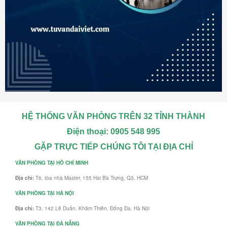
HỆ THỐNG VĂN PHÒNG TRÊN 32 TỈNH THÀNH
Điện thoại: 0905 548 995
GẶP TRỰC TIẾP CHÚNG TÔI TẠI ĐỊA CHỈ
VĂN PHÒNG TẠI HỒ CHÍ MINH
Địa chỉ:
T6, tòa nhà Master, 155 Hai Bà Trưng, Q3, HCM
VĂN PHÒNG TẠI HÀ NỘI
Địa chỉ:
T3, 142 Lê Duẩn, Khâm Thiên, Đống Đa, Hà Nội
VĂN PHÒNG TẠI ĐÀ NẴNG